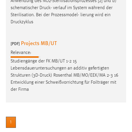
Anwendung des NO2-Sterilisationsprozesses [2] und b)
schematischer
Druck
- verlauf im System während der
Sterilisation. Bei der Prozessmodel- lierung wird ein
Druckzyklus
Projects MB/UT
[PDF]
Relevance:
Studiengänge der FK MB/UT 1-2 15
Lebensdaueruntersuchungen an additiv gefertigten
Strukturen (3D-
Druck
) Rosenthal MB/MO/EEK/MA 2-3 16
Entwicklung einer Schweißvorrichtung für Foilträger mit
der Firma
1