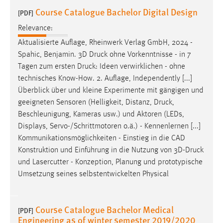
Course Catalogue Bachelor Digital Design
[PDF]
Relevance:
Aktualisierte Auflage, Rheinwerk Verlag GmbH, 2024 -
Spahic, Benjamin. 3D
Druck
ohne Vorkenntnisse - in 7
Tagen zum ersten
Druck
: Ideen verwirklichen - ohne
technisches Know-How. 2. Auflage, Independently [...]
Überblick über und kleine Experimente mit gängigen und
geeigneten Sensoren (Helligkeit, Distanz,
Druck
,
Beschleunigung, Kameras usw.) und Aktoren (LEDs,
Displays, Servo-/Schrittmotoren o.ä.) - Kennenlernen [...]
Kommunikationsmöglichkeiten - Einstieg in die CAD
Konstruktion und Einführung in die Nutzung von 3D-
Druck
und Lasercutter - Konzeption, Planung und prototypische
Umsetzung seines selbstentwickelten Physical
Course Catalogue Bachelor Medical
[PDF]
Engineering as of winter semester 2019/2020