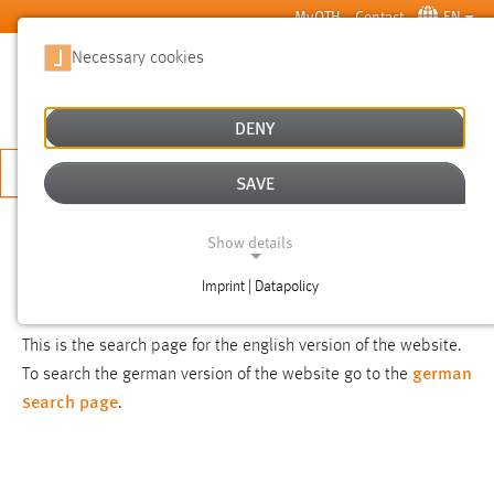
Skip to main content
MyOTH
Contact
EN
Necessary cookies
SUCHE
DENY
APPLY NOW
SAVE
SEARCH
Show details
Imprint | Datapolicy
NOTICE
NECESSARY COOKIES
This is the search page for the english version of the website.
german
To search the german version of the website go to the
search page
.