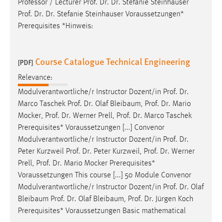
Professor / Lecturer
Prof
.
Dr
.
Dr
. Stefanie Steinhauser
Prof
.
Dr
.
Dr
. Stefanie Steinhauser Voraussetzungen*
Prerequisites *Hinweis:
Course Catalogue Technical Engineering
[PDF]
Relevance:
Modulverantwortliche/r Instructor Dozent/in
Prof
.
Dr
.
Marco Taschek
Prof
.
Dr
. Olaf Bleibaum,
Prof
.
Dr
. Mario
Mocker,
Prof
.
Dr
. Werner Prell,
Prof
.
Dr
. Marco Taschek
Prerequisites* Voraussetzungen [...] Convenor
Modulverantwortliche/r Instructor Dozent/in
Prof
.
Dr
.
Peter Kurzweil
Prof
.
Dr
. Peter Kurzweil,
Prof
.
Dr
. Werner
Prell,
Prof
.
Dr
. Mario Mocker Prerequisites*
Voraussetzungen This course [...] 50 Module Convenor
Modulverantwortliche/r Instructor Dozent/in
Prof
.
Dr
. Olaf
Bleibaum
Prof
.
Dr
. Olaf Bleibaum,
Prof
.
Dr
. Jürgen Koch
Prerequisites* Voraussetzungen Basic mathematical