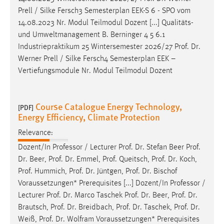
Prell / Silke Fersch3 Semesterplan EEK-S 6 - SPO vom
14.08.2023 Nr. Modul Teilmodul Dozent [...] Qualitäts-
und Umweltmanagement B. Berninger 4 5 6.1
Industriepraktikum 25 Wintersemester 2026/27
Prof
.
Dr
.
Werner Prell / Silke Fersch4 Semesterplan EEK –
Vertiefungsmodule Nr. Modul Teilmodul Dozent
Course Catalogue Energy Technology,
[PDF]
Energy Efficiency, Climate Protection
Relevance:
Dozent/In Professor / Lecturer
Prof
.
Dr
. Stefan Beer
Prof
.
Dr
. Beer,
Prof
.
Dr
. Emmel,
Prof
. Queitsch,
Prof
.
Dr
. Koch,
Prof
. Hummich,
Prof
.
Dr
. Jüntgen,
Prof
.
Dr
. Bischof
Voraussetzungen* Prerequisites [...] Dozent/In Professor /
Lecturer
Prof
.
Dr
. Marco Taschek
Prof
.
Dr
. Beer,
Prof
.
Dr
.
Brautsch,
Prof
.
Dr
. Breidbach,
Prof
.
Dr
. Taschek,
Prof
.
Dr
.
Weiß,
Prof
.
Dr
. Wolfram Voraussetzungen* Prerequisites