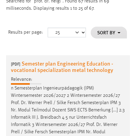
Searched for "prof. dr. heigl".
Found 67 results in 69
milliseconds.
Displaying results 1 to 25 of 67.
SORT BY
Results per page:
Semester plan Engineering Education -
[PDF]
vocational specialization metal technology
Relevance:
n Semesterplan Ingenieurpädagogik (IPM)
Wintersemester 2026/2027 2 Wintersemester 2026/27
Prof
.
Dr
. Werner Prell / Silke Fersch Semesterplan IPM 3
Nr. Modul Teilmodul Dozent SWS ECTS Bemerkung [...] 2.3
Informatik III J. Breidbach 4 5 nur Unterrichtsfach
Informatik 3 Wintersemester 2026/27
Prof
.
Dr
. Werner
Prell / Silke Fersch Semesterplan IPM Nr. Modul