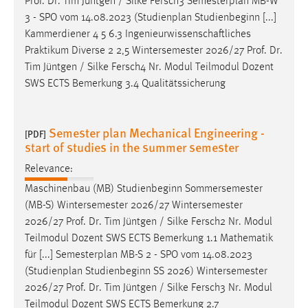
Prof
.
Dr
. Tim Jüntgen / Silke Fersch3 Semesterplan MB-W
3 - SPO vom 14.08.2023 (Studienplan Studienbeginn [...]
Kammerdiener 4 5 6.3 Ingenieurwissenschaftliches
Praktikum Diverse 2 2,5 Wintersemester 2026/27
Prof
.
Dr
.
Tim Jüntgen / Silke Fersch4 Nr. Modul Teilmodul Dozent
SWS ECTS Bemerkung 3.4 Qualitätssicherung
Semester plan Mechanical Engineering -
[PDF]
start of studies in the summer semester
Relevance:
Maschinenbau (MB) Studienbeginn Sommersemester
(MB-S) Wintersemester 2026/27 Wintersemester
2026/27
Prof
.
Dr
. Tim Jüntgen / Silke Fersch2 Nr. Modul
Teilmodul Dozent SWS ECTS Bemerkung 1.1 Mathematik
für [...] Semesterplan MB-S 2 - SPO vom 14.08.2023
(Studienplan Studienbeginn SS 2026) Wintersemester
2026/27
Prof
.
Dr
. Tim Jüntgen / Silke Fersch3 Nr. Modul
Teilmodul Dozent SWS ECTS Bemerkung 2.7