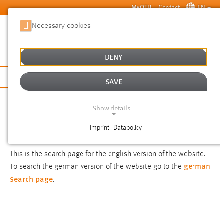
Skip to main content
MyOTH
Contact
EN
Necessary cookies
SUCHE
DENY
APPLY NOW
SAVE
SEARCH
Show details
Imprint | Datapolicy
NOTICE
NECESSARY COOKIES
This is the search page for the english version of the website.
german
To search the german version of the website go to the
search page
.