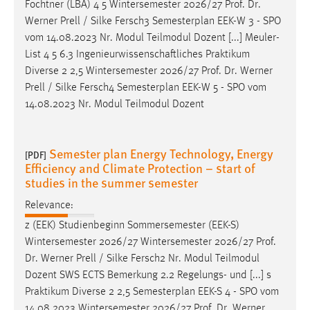
Fochtner (LBA) 4 5 Wintersemester 2026/27
Prof
.
Dr
.
Werner Prell / Silke Fersch3 Semesterplan EEK-W 3 - SPO
vom 14.08.2023 Nr. Modul Teilmodul Dozent [...] Meuler-
List 4 5 6.3 Ingenieurwissenschaftliches Praktikum
Diverse 2 2,5 Wintersemester 2026/27
Prof
.
Dr
. Werner
Prell / Silke Fersch4 Semesterplan EEK-W 5 - SPO vom
14.08.2023 Nr. Modul Teilmodul Dozent
Semester plan Energy Technology, Energy
[PDF]
Efficiency and Climate Protection – start of
studies in the summer semester
Relevance:
z (EEK) Studienbeginn Sommersemester (EEK-S)
Wintersemester 2026/27 Wintersemester 2026/27
Prof
.
Dr
. Werner Prell / Silke Fersch2 Nr. Modul Teilmodul
Dozent SWS ECTS Bemerkung 2.2 Regelungs- und [...] s
Praktikum Diverse 2 2,5 Semesterplan EEK-S 4 - SPO vom
14.08.2023 Wintersemester 2026/27
Prof
.
Dr
. Werner