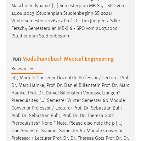
Maschinendynamik [...] Semesterplan MB-S 4 - SPO vom
14.08.2023 (Studienplan Studienbeginn SS 2021)
Wintersemester 2026/27
Prof
.
Dr
. Tim Jüntgen / Silke
Fersch4 Semesterplan MB-S 6 - SPO vom 21.07.2020
(Studienplan Studienbeginn
Modulhandbuch Medical Engineering
[PDF]
Relevance:
e(r) Module Convenor Dozent/In Professor / Lecturer
Prof
.
Dr
. Marc Hainke,
Prof
.
Dr
. Daniel Billenstein
Prof
.
Dr
. Marc
Hainke,
Prof
.
Dr
. Daniel Billenstein Voraussetzungen*
Prerequisites [...] Semester Winter Semester 60 Module
Convenor Professor / Lecturer
Prof
.
Dr
. Sebastian Buhl
Prof
.
Dr
. Sebastian Buhl,
Prof
.
Dr
.
Dr
. Theresa Götz
Prerequisites* None * Note: Please also note the p [...]
One Semester Summer Semester 60 Module Convenor
Professor / Lecturer
Prof
.
Dr
.
Dr
. Theresa Götz
Prof
.
Dr
.
Dr
.