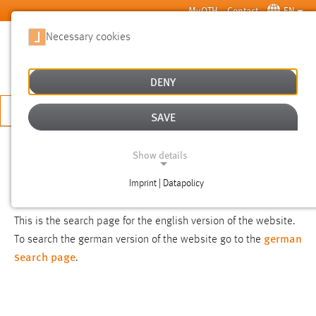
Skip to main content
MyOTH
Contact
EN
Necessary cookies
SUCHE
DENY
APPLY NOW
SAVE
SEARCH
Show details
Imprint | Datapolicy
NOTICE
NECESSARY COOKIES
This is the search page for the english version of the website.
german
To search the german version of the website go to the
search page
.