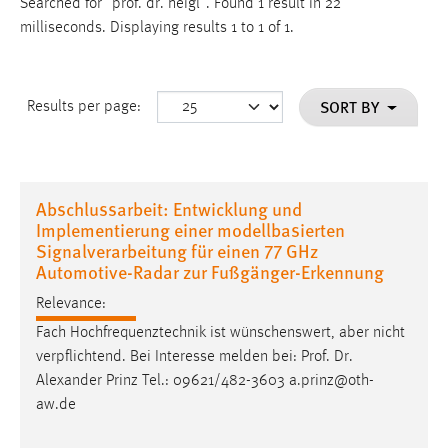
Searched for "prof. dr. heigl".
Found 1 result in 22
milliseconds.
Displaying results 1 to 1 of 1.
SORT BY
Results per page:
Abschlussarbeit: Entwicklung und
Implementierung einer modellbasierten
Signalverarbeitung für einen 77 GHz
Automotive-Radar zur Fußgänger-Erkennung
Relevance:
Fach Hochfrequenztechnik ist wünschenswert, aber nicht
verpflichtend. Bei Interesse melden bei:
Prof
.
Dr
.
Alexander Prinz Tel.: 09621/482-3603 a.prinz@oth-
aw.de