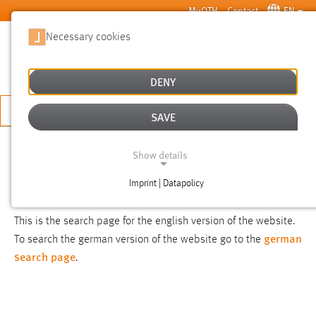
Skip to main content
MyOTH
Contact
EN
Necessary cookies
SUCHE
DENY
APPLY NOW
SAVE
SEARCH
Show details
Imprint | Datapolicy
NOTICE
NECESSARY COOKIES
This is the search page for the english version of the website.
german
To search the german version of the website go to the
search page
.