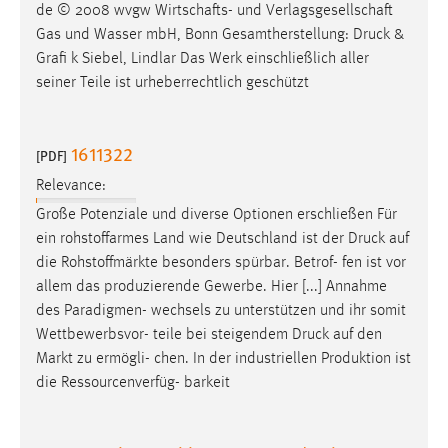
de © 2008 wvgw Wirtschafts- und Verlagsgesellschaft
Gas und Wasser mbH, Bonn Gesamtherstellung:
Druck
&
Grafi k Siebel, Lindlar Das Werk einschließlich aller
seiner Teile ist urheberrechtlich geschützt
1611322
[PDF]
Relevance:
Große Potenziale und diverse Optionen erschließen Für
ein rohstoffarmes Land wie Deutschland ist der
Druck
auf
die Rohstoffmärkte besonders spürbar. Betrof- fen ist vor
allem das produzierende Gewerbe. Hier [...] Annahme
des Paradigmen- wechsels zu unterstützen und ihr somit
Wettbewerbsvor- teile bei steigendem
Druck
auf den
Markt zu ermögli- chen. In der industriellen Produktion ist
die Ressourcenverfüg- barkeit