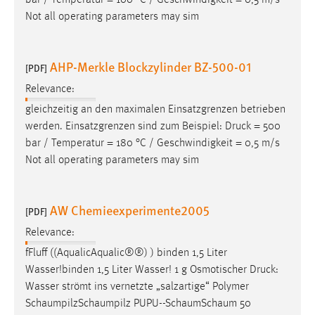
Not all operating parameters may sim
AHP-Merkle Blockzylinder BZ-500-01
[PDF]
Relevance:
gleichzeitig an den maximalen Einsatzgrenzen betrieben
werden. Einsatzgrenzen sind zum Beispiel:
Druck
= 500
bar / Temperatur = 180 °C / Geschwindigkeit = 0,5 m/s
Not all operating parameters may sim
AW Chemieexperimente2005
[PDF]
Relevance:
fFluff ((AqualicAqualic®®) ) binden 1,5 Liter
Wasser!binden 1,5 Liter Wasser! 1 g Osmotischer
Druck
:
Wasser strömt ins vernetzte „salzartige“ Polymer
SchaumpilzSchaumpilz PUPU--SchaumSchaum 50