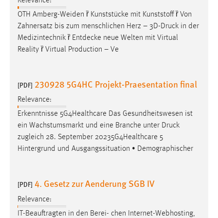
Relevance:
OTH Amberg-Weiden ȑ Kunststücke mit Kunststoff ȑ Von
Zahnersatz bis zum menschlichen Herz – 3D-
Druck
in der
Medizintechnik ȑ Entdecke neue Welten mit Virtual
Reality ȑ Virtual Production – Ve
230928 5G4HC Projekt-Praesentation final
[PDF]
Relevance:
Erkenntnisse 5G4Healthcare Das Gesundheitswesen ist
ein Wachstumsmarkt und eine Branche unter
Druck
zugleich 28. September 20235G4Healthcare 5
Hintergrund und Ausgangssituation • Demographischer
4. Gesetz zur Aenderung SGB IV
[PDF]
Relevance:
IT-Beauftragten in den Berei- chen Internet-Webhosting,