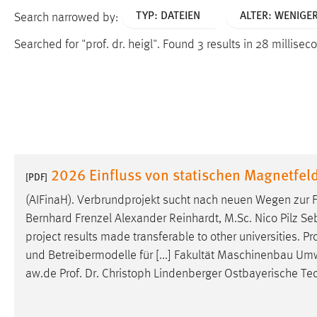
TYP: DATEIEN
ALTER: WENIGE
Search narrowed by:
Searched for "prof. dr. heigl".
Found 3 results in 28 millisec
2026 Einfluss von statischen Magnetfe
[PDF]
(AIFinaH). Verbrundprojekt sucht nach neuen Wegen zur
Bernhard Frenzel Alexander Reinhardt, M.Sc. Nico Pilz Seb
project results made transferable to other universities.
Pr
und Betreibermodelle für [...] Fakultät Maschinenbau 
aw.de
Prof
.
Dr
. Christoph Lindenberger Ostbayerische T