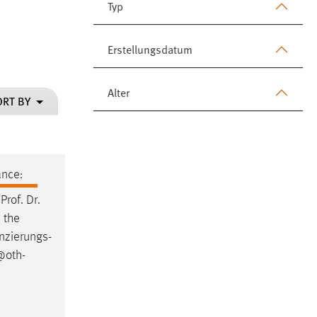
Typ
Erstellungsdatum
Alter
ORT BY
ance:
r
Prof
.
Dr
.
 the
anzierungs-
@oth-