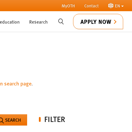
MyOTH
Contact
EN
APPLY NOW
 education
Research
SUCHE
n search page
.
FILTER
SEARCH