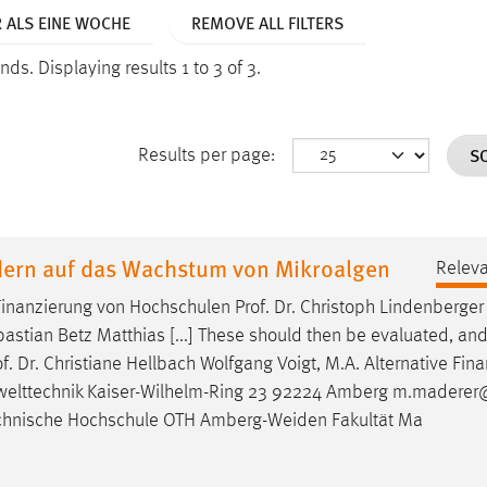
R ALS EINE WOCHE
REMOVE ALL FILTERS
onds.
Displaying results 1 to 3 of 3.
S
Results per page:
ldern auf das Wachstum von Mikroalgen
Relev
 Finanzierung von Hochschulen
Prof
.
Dr
. Christoph Lindenberge
astian Betz Matthias [...] These should then be evaluated, and
of
.
Dr
. Christiane Hellbach Wolfgang Voigt, M.A. Alternative Fin
Umwelttechnik Kaiser-Wilhelm-Ring 23 92224 Amberg m.maderer
echnische Hochschule OTH Amberg-Weiden Fakultät Ma