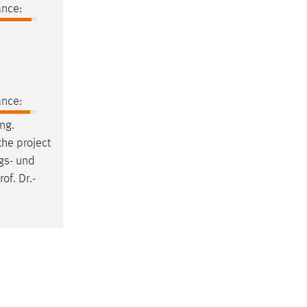
ance:
ance:
Ing.
the project
ngs- und
rof
.
Dr
.-