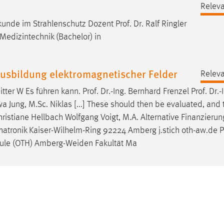
Relev
kunde im Strahlenschutz Dozent
Prof
.
Dr
. Ralf Ringler
edizintechnik (Bachelor) in
Ausbildung elektromagnetischer Felder
Relev
tter W Es führen kann.
Prof
.
Dr
.-Ing. Bernhard Frenzel
Prof
.
Dr
.-
a Jung, M.Sc. Niklas [...] These should then be evaluated, and 
hristiane Hellbach Wolfgang Voigt, M.A. Alternative Finanzieru
chatronik Kaiser-Wilhelm-Ring 92224 Amberg j.stich oth-aw.de
P
hule (OTH) Amberg-Weiden Fakultät Ma