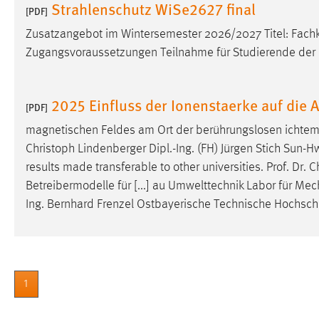
Strahlenschutz WiSe2627 final
[PDF]
Zusatzangebot im Wintersemester 2026/2027 Titel: Fach
Zugangsvoraussetzungen Teilnahme für Studierende der M
2025 Einfluss der Ionenstaerke auf die 
[PDF]
magnetischen Feldes am Ort der berührungslosen ichtemi
Christoph Lindenberger Dipl.-Ing. (FH) Jürgen Stich Sun-Hw
results made transferable to other universities.
Prof
.
Dr
. C
Betreibermodelle für [...] au Umwelttechnik Labor für Me
Ing. Bernhard Frenzel Ostbayerische Technische Hochsc
1