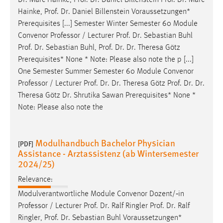
Hainke,
Prof
.
Dr
. Daniel Billenstein Voraussetzungen*
Prerequisites [...] Semester Winter Semester 60 Module
Convenor Professor / Lecturer
Prof
.
Dr
. Sebastian Buhl
Prof
.
Dr
. Sebastian Buhl,
Prof
.
Dr
.
Dr
. Theresa Götz
Prerequisites* None * Note: Please also note the p [...]
One Semester Summer Semester 60 Module Convenor
Professor / Lecturer
Prof
.
Dr
.
Dr
. Theresa Götz
Prof
.
Dr
.
Dr
.
Theresa Götz
Dr
. Shrutika Sawan Prerequisites* None *
Note: Please also note the
Modulhandbuch Bachelor Physician
[PDF]
Assistance - Arztassistenz (ab Wintersemester
2024/25)
Relevance:
Modulverantwortliche Module Convenor Dozent/‐in
Professor / Lecturer
Prof
.
Dr
. Ralf Ringler
Prof
.
Dr
. Ralf
Ringler,
Prof
.
Dr
. Sebastian Buhl Voraussetzungen*