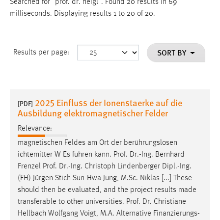
Searched for "prof. dr. heigl".
Found 20 results in 69
milliseconds.
Displaying results 1 to 20 of 20.
SORT BY
Results per page:
2025 Einfluss der Ionenstaerke auf die
[PDF]
Ausbildung elektromagnetischer Felder
Relevance:
magnetischen Feldes am Ort der berührungslosen
ichtemitter W Es führen kann.
Prof
.
Dr
.-Ing. Bernhard
Frenzel
Prof
.
Dr
.-Ing. Christoph Lindenberger Dipl.-Ing.
(FH) Jürgen Stich Sun-Hwa Jung, M.Sc. Niklas [...] These
should then be evaluated, and the project results made
transferable to other universities.
Prof
.
Dr
. Christiane
Hellbach Wolfgang Voigt, M.A. Alternative Finanzierungs-