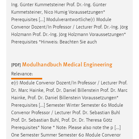
Ing. Günter Kummetsteiner
Prof
.
Dr
.-Ing. Günter
Kummetsteiner, Nico Humig Voraussetzungen*
Prerequisites [...] Modulverantwortliche(r) Module
Convenor Dozent/In Professor / Lecturer
Prof
.
Dr
.-Ing. Jörg
Holzmann
Prof
.
Dr
.-Ing. Jörg Holzmann Voraussetzungen*
Prerequisites *Hinweis: Beachten Sie auch
Modulhandbuch Medical Engineering
[PDF]
Relevance:
e(r) Module Convenor Dozent/In Professor / Lecturer
Prof
.
Dr
. Marc Hainke,
Prof
.
Dr
. Daniel Billenstein
Prof
.
Dr
. Marc
Hainke,
Prof
.
Dr
. Daniel Billenstein Voraussetzungen*
Prerequisites [...] Semester Winter Semester 60 Module
Convenor Professor / Lecturer
Prof
.
Dr
. Sebastian Buhl
Prof
.
Dr
. Sebastian Buhl,
Prof
.
Dr
.
Dr
. Theresa Götz
Prerequisites* None * Note: Please also note the p [...]
One Semester Summer Semester 60 Module Convenor