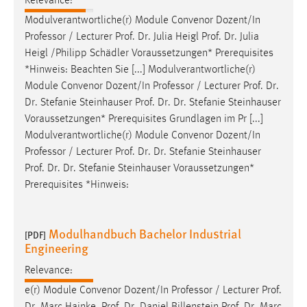
Relevance:
Modulverantwortliche(r) Module Convenor Dozent/In
Professor / Lecturer
Prof
.
Dr
. Julia
Heigl
Prof
.
Dr
. Julia
Heigl
/Philipp Schädler Voraussetzungen* Prerequisites
*Hinweis: Beachten Sie [...] Modulverantwortliche(r)
Module Convenor Dozent/In Professor / Lecturer
Prof
.
Dr
.
Dr
. Stefanie Steinhauser
Prof
.
Dr
.
Dr
. Stefanie Steinhauser
Voraussetzungen* Prerequisites Grundlagen im Pr [...]
Modulverantwortliche(r) Module Convenor Dozent/In
Professor / Lecturer
Prof
.
Dr
.
Dr
. Stefanie Steinhauser
Prof
.
Dr
.
Dr
. Stefanie Steinhauser Voraussetzungen*
Prerequisites *Hinweis:
Modulhandbuch Bachelor Industrial
[PDF]
Engineering
Relevance:
e(r) Module Convenor Dozent/In Professor / Lecturer
Prof
.
Dr
. Marc Hainke,
Prof
.
Dr
. Daniel Billenstein
Prof
.
Dr
. Marc