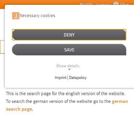
Skip to main content
MyOTH
Contact
EN
Necessary cookies
SUCHE
DENY
APPLY NOW
SAVE
SEARCH
Show details
Imprint | Datapolicy
NOTICE
NECESSARY COOKIES
This is the search page for the english version of the website.
german
To search the german version of the website go to the
search page
.