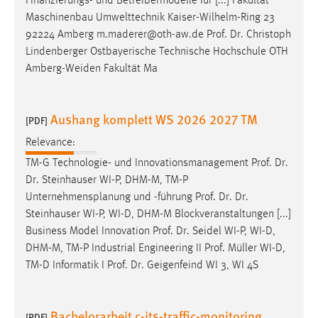
Finanzierungs- und Betreibermodelle für [...] Fakultät
Maschinenbau Umwelttechnik Kaiser-Wilhelm-Ring 23
92224 Amberg m.maderer@oth-aw.de
Prof
.
Dr
. Christoph
Lindenberger Ostbayerische Technische Hochschule OTH
Amberg-Weiden Fakultät Ma
Aushang komplett WS 2026 2027 TM
[PDF]
Relevance:
TM-G Technologie- und Innovationsmanagement
Prof
.
Dr
.
Dr
. Steinhauser WI-P, DHM-M, TM-P
Unternehmensplanung und -führung
Prof
.
Dr
.
Dr
.
Steinhauser WI-P, WI-D, DHM-M Blockveranstaltungen [...]
Business Model Innovation
Prof
.
Dr
. Seidel WI-P, WI-D,
DHM-M, TM-P Industrial Engineering II
Prof
. Müller WI-D,
TM-D Informatik I
Prof
.
Dr
. Geigenfeind WI 3, WI 4S
Bachelorarbeit c-its-traffic-monitoring
[PDF]