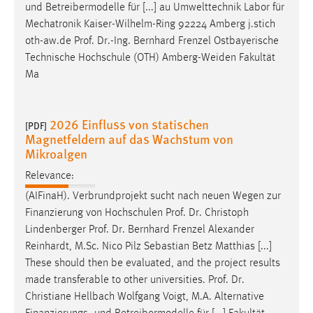
und Betreibermodelle für [...] au Umwelttechnik Labor für
Mechatronik Kaiser-Wilhelm-Ring 92224 Amberg j.stich
oth-aw.de
Prof
.
Dr
.-Ing. Bernhard Frenzel Ostbayerische
Technische Hochschule (OTH) Amberg-Weiden Fakultät
Ma
2026 Einfluss von statischen
[PDF]
Magnetfeldern auf das Wachstum von
Mikroalgen
Relevance:
(AIFinaH). Verbrundprojekt sucht nach neuen Wegen zur
Finanzierung von Hochschulen
Prof
.
Dr
. Christoph
Lindenberger
Prof
.
Dr
. Bernhard Frenzel Alexander
Reinhardt, M.Sc. Nico Pilz Sebastian Betz Matthias [...]
These should then be evaluated, and the project results
made transferable to other universities.
Prof
.
Dr
.
Christiane Hellbach Wolfgang Voigt, M.A. Alternative