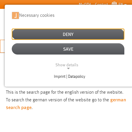
Skip to main content
MyOTH
Contact
EN
Necessary cookies
SUCHE
DENY
APPLY NOW
SAVE
SEARCH
Show details
Imprint | Datapolicy
NOTICE
NECESSARY COOKIES
This is the search page for the english version of the website.
german
To search the german version of the website go to the
search page
.