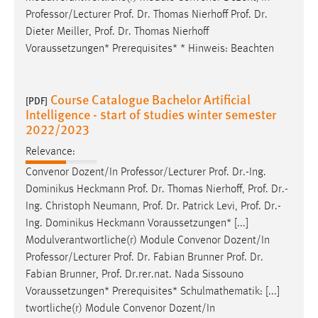
Professor/Lecturer
Prof
.
Dr
. Thomas Nierhoff
Prof
.
Dr
.
Dieter Meiller,
Prof
.
Dr
. Thomas Nierhoff
Voraussetzungen* Prerequisites* * Hinweis: Beachten
Course Catalogue Bachelor Artificial
[PDF]
Intelligence - start of studies winter semester
2022/2023
Relevance:
Convenor Dozent/In Professor/Lecturer
Prof
.
Dr
.-Ing.
Dominikus Heckmann
Prof
.
Dr
. Thomas Nierhoff,
Prof
.
Dr
.-
Ing. Christoph Neumann,
Prof
.
Dr
. Patrick Levi,
Prof
.
Dr
.-
Ing. Dominikus Heckmann Voraussetzungen* [...]
Modulverantwortliche(r) Module Convenor Dozent/In
Professor/Lecturer
Prof
.
Dr
. Fabian Brunner
Prof
.
Dr
.
Fabian Brunner,
Prof
.
Dr
.rer.nat. Nada Sissouno
Voraussetzungen* Prerequisites* Schulmathematik: [...]
twortliche(r) Module Convenor Dozent/In