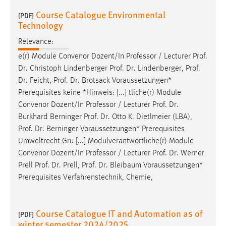
Course Catalogue Environmental
[PDF]
Technology
Relevance:
e(r) Module Convenor Dozent/In Professor / Lecturer
Prof
.
Dr
. Christoph Lindenberger
Prof
.
Dr
. Lindenberger,
Prof
.
Dr
. Feicht,
Prof
.
Dr
. Brotsack Voraussetzungen*
Prerequisites keine *Hinweis: [...] tliche(r) Module
Convenor Dozent/In Professor / Lecturer
Prof
.
Dr
.
Burkhard Berninger
Prof
.
Dr
. Otto K. Dietlmeier (LBA),
Prof
.
Dr
. Berninger Voraussetzungen* Prerequisites
Umweltrecht Gru [...] Modulverantwortliche(r) Module
Convenor Dozent/In Professor / Lecturer
Prof
.
Dr
. Werner
Prell
Prof
.
Dr
. Prell,
Prof
.
Dr
. Bleibaum Voraussetzungen*
Prerequisites Verfahrenstechnik, Chemie,
Course Catalogue IT and Automation as of
[PDF]
winter semester 2024/2025