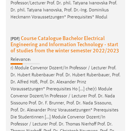
Professor/Lecturer
Prof
.
Dr
. phil. Tatyana Ivanovska
Prof
.
Dr
. phil. Tatyana Ivanovska,
Prof
.
Dr
.-Ing. Dominikus
Heckmann Voraussetzungen* Prerequisites* Modul
Course Catalogue Bachelor Electrical
[PDF]
Engineering and Information Technology - start
of studies from the winter semester 2022/2023
Relevance:
r) Module Convenor Dozent/In Professor / Lecturer
Prof
.
Dr
. Hubert Rubenbauer
Prof
.
Dr
. Hubert Rubenbauer,
Prof
.
Dr
. Alfred Höß,
Prof
.
Dr
. Alexander Prinz
Voraussetzungen* Prerequisites Ho [...] che(r) Module
Convenor Dozent/In Professor / Lecturer
Prof
.
Dr
. Nada
Sissouno
Prof
.
Dr
. F. Brunner,
Prof
.
Dr
. Nada Sissouno,
Prof
.
Dr
. Alexander Prinz Voraussetzungen* Prerequisites
Die Studentinnen [...] Module Convenor Dozent/In
Professor / Lecturer
Prof
.
Dr
. Thomas Nierhoff
Prof
.
Dr
.