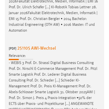
2026Fakultät Elektrotechnik, Medien, Informatik | EMI 16
Prof
.
Dr
. Ulrich Schäfer [...] KI-Robotik Tobias Lettner 28.
Januar 2026Fakultät Elektrotechnik, Medien, Informatik |
EMI 15
Prof
.
Dr
. Christian Bergler • 2014 Bachelor:
Industrial Engineering (OTH AW) • 2016 Master: IT und
Automation
251105 AWI-Wechsel
[PDF]
Relevance:
- WEBIS 3
Prof
.
Dr
. Strassl Digital Business Consulting
Prof
.
Dr
. Nirschl E-Commerce Management
Prof
.
Dr
. Pitzl
Smarte Logistik
Prof
.
Dr
. Lederer Digital Business
Consulting
Prof
.
Dr
. Schieder [...] Schieder KI-
Management
Prof
.
Dr
. Preis KI-Management
Prof
.
Dr
.
Abels-Schlosser Smarte Logistik 31. Oktober 2025AWI |
Prof
.
Dr
. Simon J. Preis 4 Praxis-Integration •50% der
ECTS über Praxis- und Projektkurse [...] ANGEWANDTE