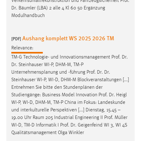
Verkehrsunfallrekonstruktion und Fahrzeugsicherheit
Prof
.
Dr
. Bäumler (LBA) 2 alle 4 Kl 60 50 Ergänzung
Modulhandbuch
Aushang komplett WS 2025 2026 TM
[PDF]
Relevance:
TM-G Technologie- und Innovationsmanagement
Prof
.
Dr
.
Dr
. Steinhauser WI-P, DHM-M, TM-P
Unternehmensplanung und -führung
Prof
.
Dr
.
Dr
.
Steinhauser WI-P, WI-D, DHM-M Blockveranstaltungen [...]
Entnehmen Sie bitte den Stundenplänen der
Studiengänge: Business Model Innovation
Prof
.
Dr
.
Heigl
WI-P, WI-D, DHM-M, TM-P China im Fokus: Landeskunde
und interkulturelle Perspektiven [...] Dienstag, 15.45 –
19.00 Uhr Raum 205 Industrial Engineering II
Prof
. Müller
WI-D, TM-D Informatik I
Prof
.
Dr
. Geigenfeind WI 3, WI 4S
Qualitätsmanagement Olga Winkler