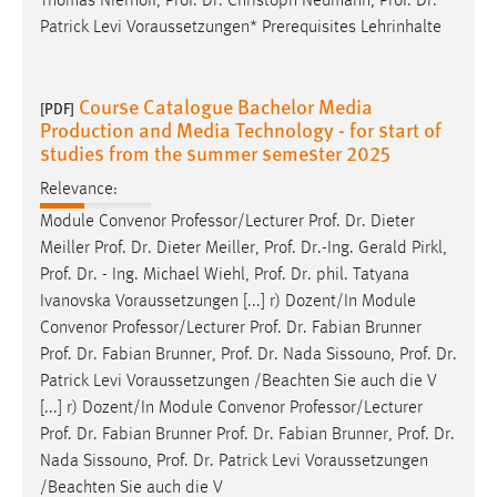
Thomas Nierhoff,
Prof
.
Dr
. Christoph Neumann,
Prof
.
Dr
.
Patrick Levi Voraussetzungen* Prerequisites Lehrinhalte
Course Catalogue Bachelor Media
[PDF]
Production and Media Technology - for start of
studies from the summer semester 2025
Relevance:
Module Convenor Professor/Lecturer
Prof
.
Dr
. Dieter
Meiller
Prof
.
Dr
. Dieter Meiller,
Prof
.
Dr
.-Ing. Gerald Pirkl,
Prof
.
Dr
. - Ing. Michael Wiehl,
Prof
.
Dr
. phil. Tatyana
Ivanovska Voraussetzungen [...] r) Dozent/In Module
Convenor Professor/Lecturer
Prof
.
Dr
. Fabian Brunner
Prof
.
Dr
. Fabian Brunner,
Prof
.
Dr
. Nada Sissouno,
Prof
.
Dr
.
Patrick Levi Voraussetzungen /Beachten Sie auch die V
[...] r) Dozent/In Module Convenor Professor/Lecturer
Prof
.
Dr
. Fabian Brunner
Prof
.
Dr
. Fabian Brunner,
Prof
.
Dr
.
Nada Sissouno,
Prof
.
Dr
. Patrick Levi Voraussetzungen
/Beachten Sie auch die V