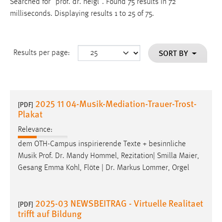
Searched for "prof. dr. heigl".
Found 75 results in 72
milliseconds.
Displaying results 1 to 25 of 75.
SORT BY
Results per page:
2025 11 04-Musik-Mediation-Trauer-Trost-
[PDF]
Plakat
Relevance:
dem OTH-Campus inspirierende Texte + besinnliche
Musik
Prof
.
Dr
. Mandy Hommel, Rezitation| Smilla Maier,
Gesang Emma Kohl, Flöte |
Dr
. Markus Lommer, Orgel
2025-03 NEWSBEITRAG - Virtuelle Realitaet
[PDF]
trifft auf Bildung