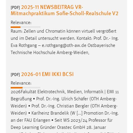
2025-11 NEWSBEITRAG VR-
[PDF]
Mitmachpraktikum Sofie-Scholl-Realschule V2
Relevance:
Raum: Zellen und Chromatin können virtuell vergrößert
und im Detail untersucht werden. Kontakt:
Prof
.
Dr
.- Ing.
Eva Rothgang – e.rothgang@oth-aw.de Ostbayerische
Technische Hochschule Amberg-Weiden,
2026-01 EMI IKKI BCSI
[PDF]
Relevance:
2026Fakultät Elektrotechnik, Medien, Informatik | EMI 11
Begrüßung •
Prof
.
Dr
.-Ing. Ulrich Schäfer (OTH Amberg-
Weiden) •
Prof
.
Dr
.-Ing. Christian Bergler (OTH Amberg-
Weiden) • Karlheinz Brandelik (W [...] Promotion
Dr
.-Ing.
an der FAU Erlangen • Seit WS 2023/24 Professor für
Deep Learning Gründer Orastec GmbH 28. Januar