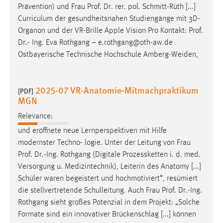
Prävention) und Frau
Prof
.
Dr
. rer. pol. Schmitt-Rüth [...]
Curriculum der gesundheitsnahen Studiengänge mit 3D-
Organon und der VR-Brille Apple Vision Pro Kontakt:
Prof
.
Dr
.- Ing. Eva Rothgang – e.rothgang@oth-aw.de
Ostbayerische Technische Hochschule Amberg-Weiden,
2025-07 VR-Anatomie-Mitmachpraktikum
[PDF]
MGN
Relevance:
und eröffnete neue Lernperspektiven mit Hilfe
modernster Techno- logie. Unter der Leitung von Frau
Prof
.
Dr
.-Ing. Rothgang (Digitale Prozessketten i. d. med.
Versorgung u. Medizintechnik), Leiterin des Anatomy [...]
Schüler waren begeistert und hochmotiviert“, resümiert
die stellvertretende Schulleitung. Auch Frau
Prof
.
Dr
.-Ing.
Rothgang sieht großes Potenzial in dem Projekt: „Solche
Formate sind ein innovativer Brückenschlag [...] können