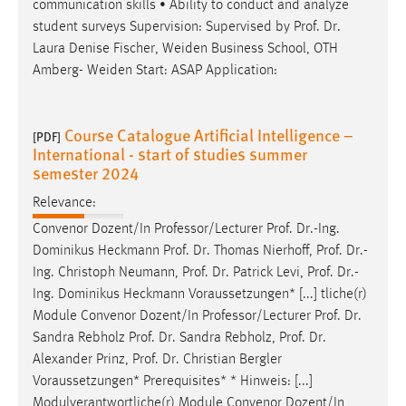
communication skills • Ability to conduct and analyze
student surveys Supervision: Supervised by
Prof
.
Dr
.
Laura Denise Fischer, Weiden Business School, OTH
Amberg- Weiden Start: ASAP Application:
Course Catalogue Artificial Intelligence –
[PDF]
International - start of studies summer
semester 2024
Relevance:
Convenor Dozent/In Professor/Lecturer
Prof
.
Dr
.-Ing.
Dominikus Heckmann
Prof
.
Dr
. Thomas Nierhoff,
Prof
.
Dr
.-
Ing. Christoph Neumann,
Prof
.
Dr
. Patrick Levi,
Prof
.
Dr
.-
Ing. Dominikus Heckmann Voraussetzungen* [...] tliche(r)
Module Convenor Dozent/In Professor/Lecturer
Prof
.
Dr
.
Sandra Rebholz
Prof
.
Dr
. Sandra Rebholz,
Prof
.
Dr
.
Alexander Prinz,
Prof
.
Dr
. Christian Bergler
Voraussetzungen* Prerequisites* * Hinweis: [...]
Modulverantwortliche(r) Module Convenor Dozent/In