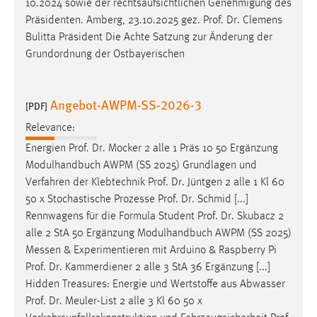
10.2024 sowie der rechtsaufsichtlichen Genehmigung des
Präsidenten. Amberg, 23.10.2025 gez.
Prof
.
Dr
. Clemens
Bulitta Präsident Die Achte Satzung zur Änderung der
Grundordnung der Ostbayerischen
Angebot-AWPM-SS-2026-3
[PDF]
Relevance:
Energien
Prof
.
Dr
. Mocker 2 alle 1 Präs 10 50 Ergänzung
Modulhandbuch AWPM (SS 2025) Grundlagen und
Verfahren der Klebtechnik
Prof
.
Dr
. Jüntgen 2 alle 1 Kl 60
50 x Stochastische Prozesse
Prof
.
Dr
. Schmid [...]
Rennwagens für die Formula Student
Prof
.
Dr
. Skubacz 2
alle 2 StA 50 Ergänzung Modulhandbuch AWPM (SS 2025)
Messen & Experimentieren mit Arduino & Raspberry Pi
Prof
.
Dr
. Kammerdiener 2 alle 3 StA 36 Ergänzung [...]
Hidden Treasures: Energie und Wertstoffe aus Abwasser
Prof
.
Dr
. Meuler-List 2 alle 3 Kl 60 50 x