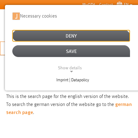
Skip to main content
MyOTH
Contact
EN
Necessary cookies
SUCHE
DENY
APPLY NOW
SAVE
SEARCH
Show details
Imprint | Datapolicy
NOTICE
NECESSARY COOKIES
This is the search page for the english version of the website.
german
To search the german version of the website go to the
search page
.