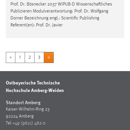
Prof
.
Dr
. Bösnecker 2037 WIPUB-D Wissenschaftliches
Publizieren Modulverantwortung:
Prof
.
Dr
. Wolfgang
Dorner Bezeichnung engl.: Scientific Publishing
Referent(en):
Prof
.
Dr
. Javier
«
1
2
3
4
Ostbayerische Technische
Hochschule Amberg-Weiden
Standort Amberg
Kaiser-Wilhelm-Ring 23
92224 Amberg
Tel
+49 (9621) 482-0