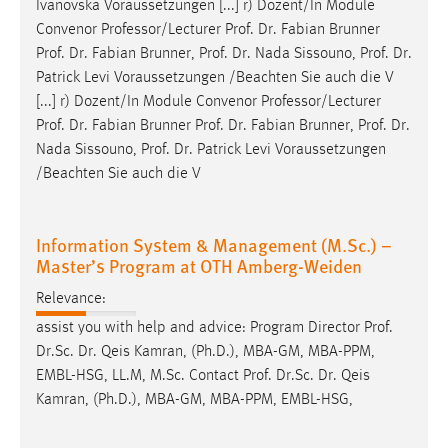
Ivanovska Voraussetzungen [...] r) Dozent/In Module
Convenor Professor/Lecturer
Prof
.
Dr
. Fabian Brunner
Prof
.
Dr
. Fabian Brunner,
Prof
.
Dr
. Nada Sissouno,
Prof
.
Dr
.
Patrick Levi Voraussetzungen /Beachten Sie auch die V
[...] r) Dozent/In Module Convenor Professor/Lecturer
Prof
.
Dr
. Fabian Brunner
Prof
.
Dr
. Fabian Brunner,
Prof
.
Dr
.
Nada Sissouno,
Prof
.
Dr
. Patrick Levi Voraussetzungen
/Beachten Sie auch die V
Information System & Management (M.Sc.) –
Master’s Program at OTH Amberg-Weiden
Relevance:
assist you with help and advice: Program Director
Prof
.
Dr
.Sc.
Dr
. Qeis Kamran, (Ph.D.), MBA-GM, MBA-PPM,
EMBL-HSG, LL.M, M.Sc. Contact
Prof
.
Dr
.Sc.
Dr
. Qeis
Kamran, (Ph.D.), MBA-GM, MBA-PPM, EMBL-HSG,