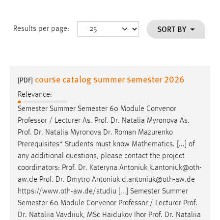
SORT BY
Results per page:
course catalog summer semester 2026
[PDF]
Relevance:
Semester Summer Semester 60 Module Convenor
Professor / Lecturer As.
Prof
.
Dr
. Natalia Myronova As.
Prof
.
Dr
. Natalia Myronova
Dr
. Roman Mazurenko
Prerequisites* Students must know Mathematics. [...] of
any additional questions, please contact the project
coordinators:
Prof
.
Dr
. Kateryna Antoniuk k.antoniuk@oth-
aw.de
Prof
.
Dr
. Dmytro Antoniuk d.antoniuk@oth-aw.de
https://www.oth-aw.de/studiu [...] Semester Summer
Semester 60 Module Convenor Professor / Lecturer
Prof
.
Dr
. Nataliia Vavdiiuk, MSc Haidukov Ihor
Prof
.
Dr
. Nataliia