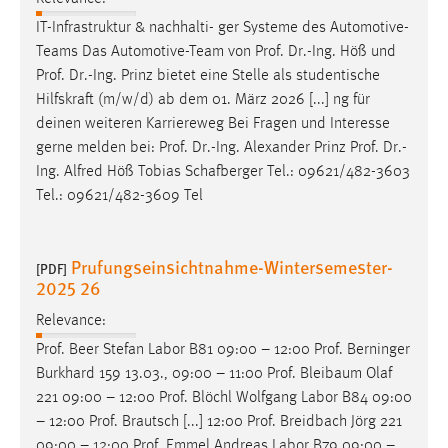
IT-Infrastruktur & nachhalti- ger Systeme des Automotive-
Teams Das Automotive-Team von
Prof
.
Dr
.-Ing. Höß und
Prof
.
Dr
.-Ing. Prinz bietet eine Stelle als studentische
Hilfskraft (m/w/d) ab dem 01. März 2026 [...] ng für
deinen weiteren Karriereweg Bei Fragen und Interesse
gerne melden bei:
Prof
.
Dr
.-Ing. Alexander Prinz
Prof
.
Dr
.-
Ing. Alfred Höß Tobias Schafberger Tel.: 09621/482-3603
Tel.: 09621/482-3609 Tel
Prufungseinsichtnahme-Wintersemester-
[PDF]
2025 26
Relevance:
Prof
. Beer Stefan Labor B81 09:00 – 12:00
Prof
. Berninger
Burkhard 159 13.03., 09:00 – 11:00
Prof
. Bleibaum Olaf
221 09:00 – 12:00
Prof
. Blöchl Wolfgang Labor B84 09:00
– 12:00
Prof
. Brautsch [...] 12:00
Prof
. Breidbach Jörg 221
09:00 – 12:00
Prof
. Emmel Andreas Labor B79 09:00 –