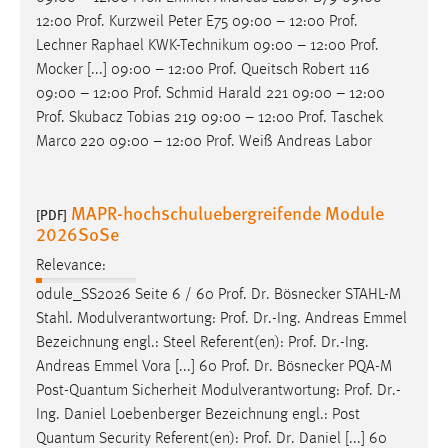
12:00
Prof
. Kurzweil Peter E75 09:00 – 12:00
Prof
.
Lechner Raphael KWK-Technikum 09:00 – 12:00
Prof
.
Mocker [...] 09:00 – 12:00
Prof
. Queitsch Robert 116
09:00 – 12:00
Prof
. Schmid Harald 221 09:00 – 12:00
Prof
. Skubacz Tobias 219 09:00 – 12:00
Prof
. Taschek
Marco 220 09:00 – 12:00
Prof
. Weiß Andreas Labor
MAPR-hochschuluebergreifende Module
[PDF]
2026SoSe
Relevance:
odule_SS2026 Seite 6 / 60
Prof
.
Dr
. Bösnecker STAHL-M
Stahl. Modulverantwortung:
Prof
.
Dr
.-Ing. Andreas Emmel
Bezeichnung engl.: Steel Referent(en):
Prof
.
Dr
.-Ing.
Andreas Emmel Vora [...] 60
Prof
.
Dr
. Bösnecker PQA-M
Post-Quantum Sicherheit Modulverantwortung:
Prof
.
Dr
.-
Ing. Daniel Loebenberger Bezeichnung engl.: Post
Quantum Security Referent(en):
Prof
.
Dr
. Daniel [...] 60