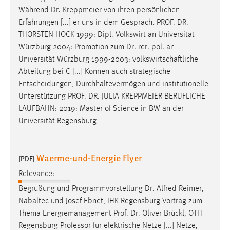
Während
Dr
. Kreppmeier von ihren persönlichen
Erfahrungen [...] er uns in dem Gespräch.
PROF
.
DR
.
THORSTEN HOCK 1999: Dipl. Volkswirt an Universität
Würzburg 2004: Promotion zum
Dr
. rer. pol. an
Universität Würzburg 1999-2003: volkswirtschaftliche
Abteilung bei C [...] Können auch strategische
Entscheidungen, Durchhaltevermögen und institutionelle
Unterstützung
PROF
.
DR
. JULIA KREPPMEIER BERUFLICHE
LAUFBAHN: 2019: Master of Science in BW an der
Universität Regensburg
Waerme-und-Energie Flyer
[PDF]
Relevance:
Begrüßung und Programmvorstellung
Dr
. Alfred Reimer,
Nabaltec und Josef Ebnet, IHK Regensburg Vortrag zum
Thema Energiemanagement
Prof
.
Dr
. Oliver Brückl, OTH
Regensburg Professor für elektrische Netze [...] Netze,