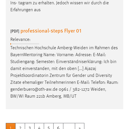
Ins- tagram zu erhalten. Jedoch wissen wir durch die
Erfahrungen aus
professional-steps Flyer 01
[PDF]
Relevance:
Technischen Hochschule Amberg-Weiden im Rahmen des
BayernMentoring Name: Vorname: Adresse:
E-Mail
:
Studiengang: Semester: Einverständniserklärung: Ich bin
damit einverstanden, mit den oben [...] Ajazaj
Projektkoordinatorin Zentrum für Gender und Diversity
Zitate ehemaliger Teilnehmerinnen
E-Mail
: Telefon: Raum:
genderbuero@oth-aw.de 0961 / 382-1272 Weiden,
BW/WI Raum 221b Amberg, MB/UT
1
2
3
4
5
6
....
»