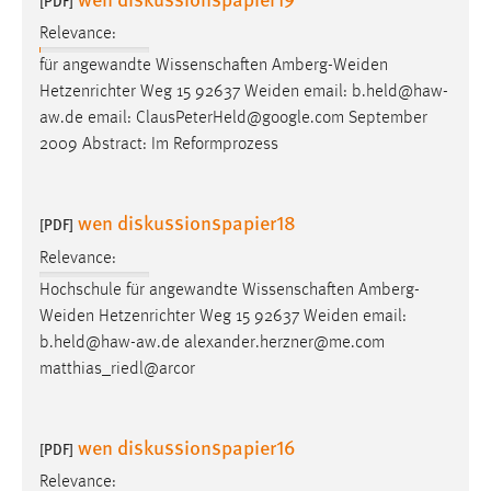
[PDF]
Relevance:
für angewandte Wissenschaften Amberg-Weiden
Hetzenrichter Weg 15 92637 Weiden
email
: b.held@haw-
aw.de
email
: ClausPeterHeld@google.com September
2009 Abstract: Im Reformprozess
wen diskussionspapier18
[PDF]
Relevance:
Hochschule für angewandte Wissenschaften Amberg-
Weiden Hetzenrichter Weg 15 92637 Weiden
email
:
b.held@haw-aw.de alexander.herzner@me.com
matthias_riedl@arcor
wen diskussionspapier16
[PDF]
Relevance: