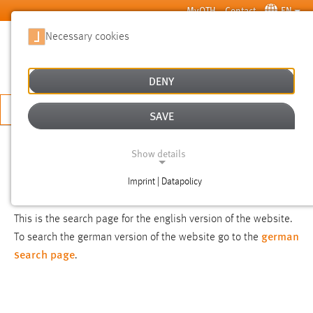
Skip to main content
MyOTH
Contact
EN
Necessary cookies
SUCHE
DENY
APPLY NOW
SAVE
SEARCH
Show details
Imprint | Datapolicy
NOTICE
NECESSARY COOKIES
This is the search page for the english version of the website.
german
To search the german version of the website go to the
search page
.