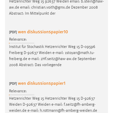
Hetzenrichter Weg 15 92637 Weiden
email
: b.stein@haw-
aw.de
email
: christian.voith@gmx.de Dezember 2008
Abstract: Im Mittelpunkt der
wen diskussionspapier10
[PDF]
Relevance:
Institut für Stochastik Hetzenrichter Weg 15 D-09596
Freiberg D-92637 Weiden
e-mail
: 1stoyan@math.tu-
freiberg.de
e-mail
: 2Hf.seitz@haw-aw.de September
2008 Abstract: Das vorliegende
wen diskussionspapier1
[PDF]
Relevance:
Hetzenrichter Weg 15 Hetzenrichter Weg 15 D-92637
Weiden D-92637 Weiden
e-mail
: f.seitz@fh-amberg-
weiden.de
e-mail
: h.rottmann@fh-amberg-weiden.de