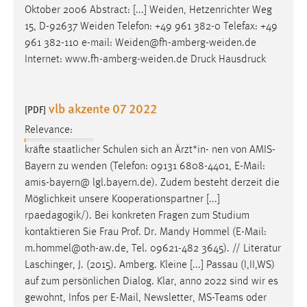
Oktober 2006 Abstract: [...] Weiden, Hetzenrichter Weg
15, D-92637 Weiden Telefon: +49 961 382-0 Telefax: +49
961 382-110
e-mail
: Weiden@fh-amberg-weiden.de
Internet: www.fh-amberg-weiden.de Druck Hausdruck
vlb akzente 07 2022
[PDF]
Relevance:
kräfte staatlicher Schulen sich an Ärzt*in- nen von AMIS-
Bayern zu wenden (Telefon: 09131 6808-4401,
E-Mail
:
amis-bayern@ lgl.bayern.de). Zudem besteht derzeit die
Möglichkeit unsere Kooperationspartner [...]
rpaedagogik/). Bei konkreten Fragen zum Studium
kontaktieren Sie Frau Prof. Dr. Mandy Hommel (
E-Mail
:
m.hommel@oth-aw.de, Tel. 09621-482 3645). // Literatur
Laschinger, J. (2015). Amberg. Kleine [...] Passau (I,II,WS)
auf zum persönlichen Dialog. Klar, anno 2022 sind wir es
gewohnt, Infos per
E-Mail
, Newsletter, MS-Teams oder