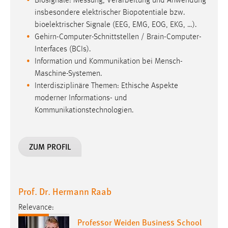
Interfaces (BCIs).
Information und Kommunikation bei Mensch-
Maschine-Systemen.
Interdisziplinäre Themen: Ethische Aspekte
moderner Informations- und
Kommunikationstechnologien.
ZUM PROFIL
Prof. Dr. Hermann Raab
Relevance:
Professor Weiden Business School
Telefon: +49 (961) 382-1320
h.raab
@
oth-aw
.
de
Lehrgebiet(e): Allg. BWL, Controlling, Int. u. Ext.