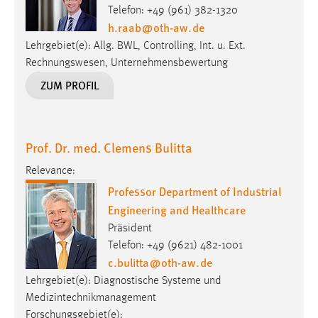
Rechnungswesen, Unternehmensbewertung
ZUM PROFIL
Prof. Dr. med. Clemens Bulitta
Relevance:
Professor Department of Industrial
Engineering and Healthcare
Präsident
Telefon: +49 (9621) 482-1001
c.bulitta
@
oth-aw
.
de
Lehrgebiet(e): Diagnostische Systeme und
Medizintechnikmanagement
Forschungsgebiet(e):
Hygiene und Medizintechnik
Neue Ansätze für innovatives und
prozessorientiertes Technik- und Technologie-