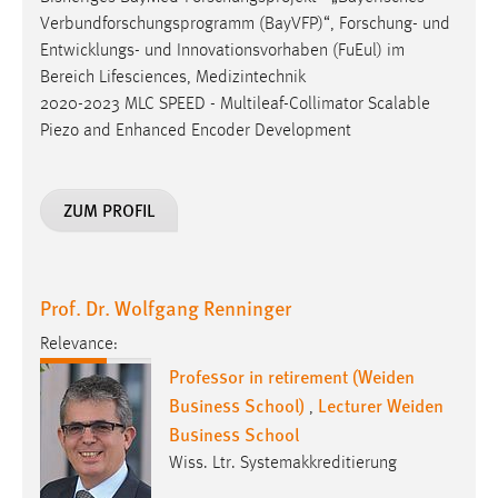
2020-2023 MLC SPEED - Multileaf-Collimator Scalable
Piezo and Enhanced Encoder Development
ZUM PROFIL
Prof. Dr. Wolfgang Renninger
Relevance:
Professor in retirement (Weiden
Business School)
Lecturer Weiden
,
Business School
Wiss. Ltr. Systemakkreditierung
w.renninger
@
oth-aw
.
de
Lehrgebiet(e): Organisation und Wirtschaftsinformatik
Forschungsgebiet(e):