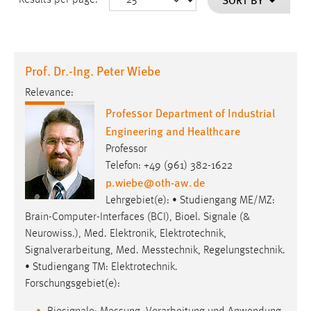
Prof. Dr.-Ing. Peter Wiebe
Relevance:
Professor Department of Industrial
Engineering and Healthcare
Professor
Telefon: +49 (961) 382-1622
p.wiebe
@
oth-aw
.
de
Lehrgebiet(e): • Studiengang ME/MZ:
Brain-Computer-Interfaces (BCI), Bioel. Signale (&
Neurowiss.), Med. Elektronik, Elektrotechnik,
Signalverarbeitung, Med. Messtechnik, Regelungstechnik.
• Studiengang TM: Elektrotechnik.
Forschungsgebiet(e):
Biosignale: Messung, Verarbeitung und Anwendung
insbesondere elektrischer Biopotentiale bzw.
bioelektrischer Signale (EEG, EMG, EOG, EKG, …).
Gehirn-Computer-Schnittstellen / Brain-Computer-