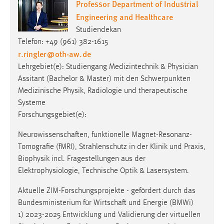
r.ringler
@
oth-aw
.
de
Lehrgebiet(e): Studiengang Medizintechnik & Physician
Assitant (Bachelor & Master) mit den Schwerpunkten
Medizinische Physik, Radiologie und therapeutische
Systeme
Forschungsgebiet(e):
Neurowissenschaften, funktionelle Magnet-Resonanz-
Tomografie (fMRI), Strahlenschutz in der Klinik und Praxis,
Biophysik incl. Fragestellungen aus der
Elektrophysiologie, Technische Optik & Lasersystem.
Aktuelle ZIM-Forschungsprojekte - gefördert durch das
Bundesministerium für Wirtschaft und Energie (BMWi)
1) 2023-2025 Entwicklung und Validierung der virtuellen
Simulation zur Ermittlung von Drehmomentreaktionen
implantierbarer Medizinprodukte im MRT zum Ausschluss
einer Patientengefährdung