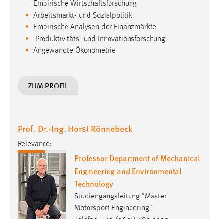
Angewandte Ökonometrie
ZUM PROFIL
Prof. Dr.-Ing. Horst Rönnebeck
Relevance:
Professor Department of Mechanical
Engineering and Environmental
Technology
Studiengangsleitung "Master
Motorsport Engineering"
Telefon: +49 (9621) 482-3320
h.roennebeck
@
oth-aw
.
de
Lehrgebiet(e): Konstruktion
Forschungsgebiet(e):