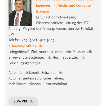
Wissenschaftliche Leitung des TTZ
Amberg, Mitglied der Prüfungskommission der Fakultät
EMI
Telefon: +49 (9621) 482-3609
a.hoess
@
oth-aw
.
de
Lehrgebiet(e): Elektro­tech­nik, elek­trische Mess­technik,
angewandte Systemtechnik, Hochfrequenztechnik
Forschungsgebiet(e):
Automobilelektronik: Schwerpunkte
Automatisiertes/autonomes Fahren,
Mobilkommunikation, Elektromobilität
ZUM PROFIL
Prof. Dr. Thorsten Hock