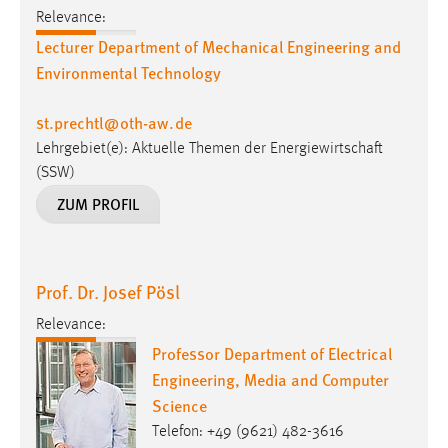
st.prechtl
@
oth-aw
.
de
Lehrgebiet(e): Aktuelle Themen der Energiewirtschaft
(SSW)
ZUM PROFIL
Prof. Dr. Josef Pösl
Relevance:
Professor Department of Electrical
Engineering, Media and Computer
Science
Telefon: +49 (9621) 482-3616
j.poesl
@
oth-aw
.
de
Lehrgebiet(e): Informatik,
Programmierung, Verteilte Systeme