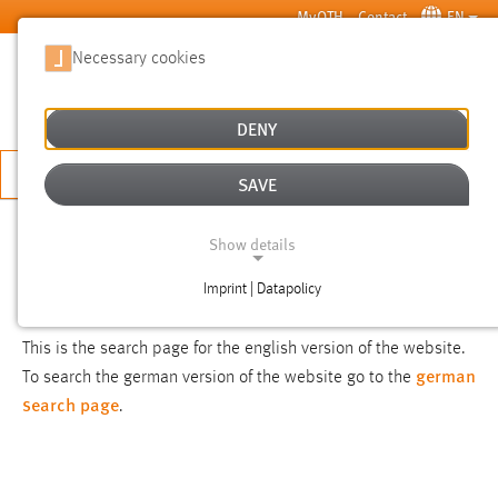
Skip to main content
MyOTH
Contact
EN
Necessary cookies
SUCHE
DENY
APPLY NOW
SAVE
SEARCH
Show details
Imprint | Datapolicy
NOTICE
NECESSARY COOKIES
This is the search page for the english version of the website.
german
To search the german version of the website go to the
search page
.