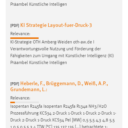
Präambel Künstliche Intelligen
KI Strategie Layout-fuer-Druck-3
[PDF]
Relevance:
KI-Strategie OTH Amberg-Weiden oth-aw.de I
Verantwortungsvolle Nutzung und Förderung der
Fähigkeiten zum Umgang mit Künstlicher Intelligenz (KI)
Präambel Künstliche Intelligen
Heberle, F., Brüggemann, D., Weiß, A.P.,
[PDF]
Grundemann, L.:
Relevance:
Isopentan R245fa Isopentan R245fa R134a NH3/H2O
Prozessführung KCS34 2-
Druck
1-
Druck
1-
Druck
2-
Druck
1-
Druck
2-
Druck
1-
Druck
KCS34 Pel [MW] 0,5 5,5 4,3 4,8 5,5
1,0 5,0 5,5 3,4 TTW [°C] 135 137 135 [...] betrachtete 1-