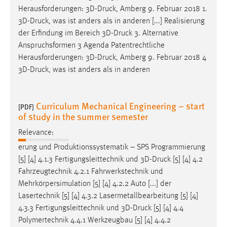
Herausforderungen: 3D-
Druck
, Amberg 9. Februar 2018 1.
3D-
Druck
, was ist anders als in anderen [...] Realisierung
der Erfindung im Bereich 3D-
Druck
3. Alternative
Anspruchsformen 3 Agenda Patentrechtliche
Herausforderungen: 3D-
Druck
, Amberg 9. Februar 2018 4
3D-
Druck
, was ist anders als in anderen
Curriculum Mechanical Engineering – start
[PDF]
of study in the summer semester
Relevance:
erung und Produktionssystematik – SPS Programmierung
[5] [4] 4.1.3 Fertigungsleittechnik und 3D-
Druck
[5] [4] 4.2
Fahrzeugtechnik 4.2.1 Fahrwerkstechnik und
Mehrkörpersimulation [5] [4] 4.2.2 Auto [...] der
Lasertechnik [5] [4] 4.3.2 Lasermetallbearbeitung [5] [4]
4.3.3 Fertigungsleittechnik und 3D-
Druck
[5] [4] 4.4
Polymertechnik 4.4.1 Werkzeugbau [5] [4] 4.4.2