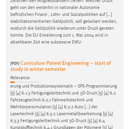
zwischen den Mitgliedsländern treffen? Welcher
Druck
geht von den weiterhin in nationaler Autonomie
befindlichen Finanz-, Lohn- und Sozialpolitiken auf [...]
stabilitätsorientierten Geldpolitik, soll gelockert werden,
wodurch die Geldpolitik wiederum unter
Druck
geraten
könnte. Die EU-Erweiterung zum 1. Mai 2004 wird in
absehbarer Zeit eine sukzessive EWU-
Curriculum Patent Engineering – start of
[PDF]
study in winter semester
Relevance:
erung und Produktionssystematik – SPS-Programmierung
[5] [4] 6.1.3 Fertigungsleittechnik und 3D-
Druck
[5] [4] 6.2
Fahrzeugtechnik 6.2.1 Fahrwerkstechnik und
Mehrkörpersimulation [5] [4] 6.2.2 Auto [...] der
Lasertechnik [5] [4] 6.3.2 Lasermetallbearbeitung [5] [4]
6.3.3 Fertigungsleittechnik und 3D-
Druck
[5] [4] 6.4
Kunststofftechnik 6.4.1 Grundlagen der Polymere [5] [4]