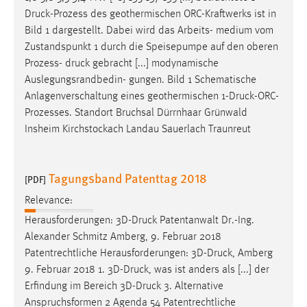
Druck
-Prozess des geothermischen ORC-Kraftwerks ist in
Bild 1 dargestellt. Dabei wird das Arbeits- medium vom
Zustandspunkt 1 durch die Speisepumpe auf den oberen
Prozess-
druck
gebracht [...] modynamische
Auslegungsrandbedin- gungen. Bild 1 Schematische
Anlagenverschaltung eines geothermischen 1-
Druck
-ORC-
Prozesses. Standort Bruchsal Dürrnhaar Grünwald
Insheim Kirchstockach Landau Sauerlach Traunreut
Tagungsband Patenttag 2018
[PDF]
Relevance:
Herausforderungen: 3D-
Druck
Patentanwalt Dr.-Ing.
Alexander Schmitz Amberg, 9. Februar 2018
Patentrechtliche Herausforderungen: 3D-
Druck
, Amberg
9. Februar 2018 1. 3D-
Druck
, was ist anders als [...] der
Erfindung im Bereich 3D-
Druck
3. Alternative
Anspruchsformen 2 Agenda 54 Patentrechtliche