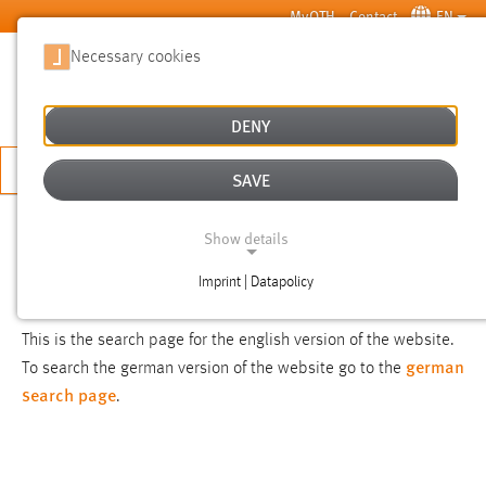
Skip to main content
MyOTH
Contact
EN
Necessary cookies
SUCHE
DENY
APPLY NOW
SAVE
SEARCH
Show details
Imprint | Datapolicy
NOTICE
NECESSARY COOKIES
This is the search page for the english version of the website.
german
To search the german version of the website go to the
search page
.