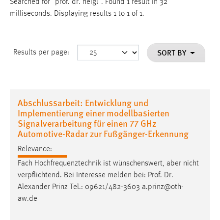
Searched for "prof. dr. heigl".
Found 1 result in 32
milliseconds.
Displaying results 1 to 1 of 1.
SORT BY
Results per page:
Abschlussarbeit: Entwicklung und
Implementierung einer modellbasierten
Signalverarbeitung für einen 77 GHz
Automotive-Radar zur Fußgänger-Erkennung
Relevance:
Fach Hochfrequenztechnik ist wünschenswert, aber nicht
verpflichtend. Bei Interesse melden bei:
Prof
.
Dr
.
Alexander Prinz Tel.: 09621/482-3603 a.prinz@oth-
aw.de