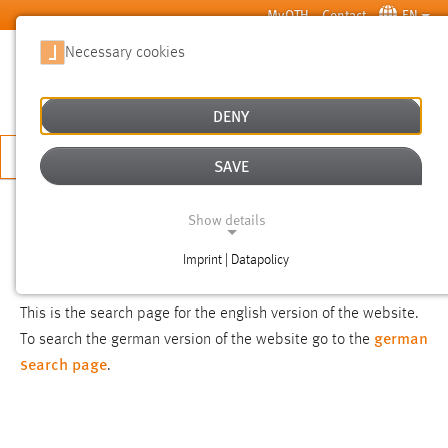
Skip to main content
MyOTH
Contact
EN
Necessary cookies
SUCHE
DENY
APPLY NOW
SAVE
SEARCH
Show details
Imprint | Datapolicy
NOTICE
NECESSARY COOKIES
This is the search page for the english version of the website.
german
To search the german version of the website go to the
search page
.