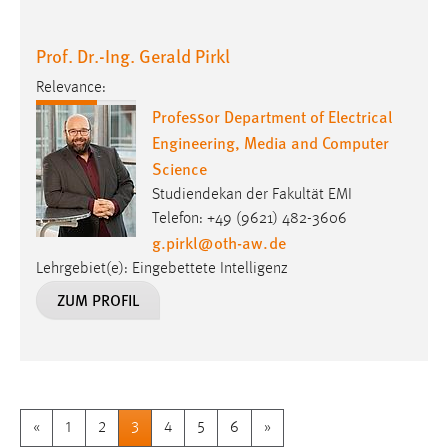
Prof. Dr.-Ing. Gerald Pirkl
Relevance:
Professor Department of Electrical
Engineering, Media and Computer
Science
Studiendekan der Fakultät EMI
Telefon: +49 (9621) 482-3606
g.pirkl
@
oth-aw
.
de
Lehrgebiet(e): Eingebettete Intelligenz
ZUM PROFIL
«
1
2
3
4
5
6
»