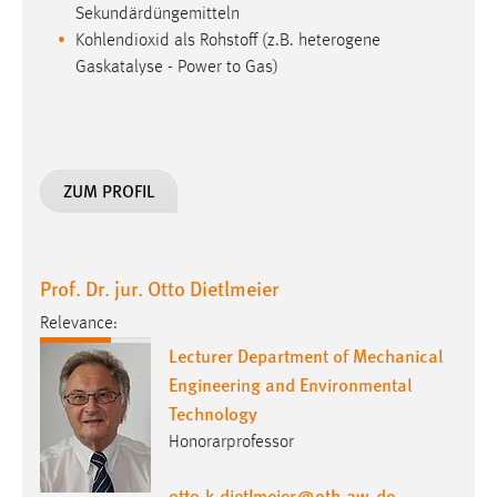
Sekundärdüngemitteln
Kohlendioxid als Rohstoff (z.B. heterogene
Gaskatalyse - Power to Gas)
ZUM PROFIL
Prof. Dr. jur. Otto Dietlmeier
Relevance:
Lecturer Department of Mechanical
Engineering and Environmental
Technology
Honorarprofessor
otto-k.dietlmeier
@
oth-aw
.
de