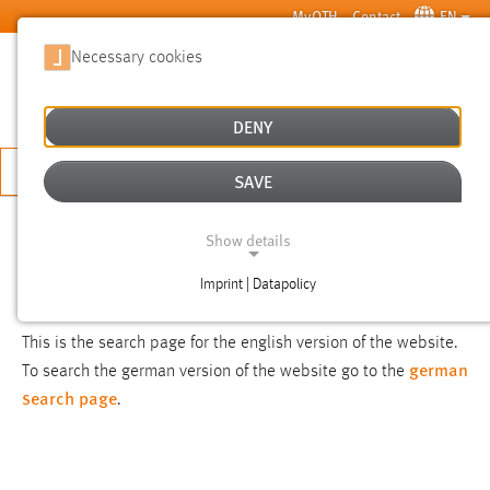
Skip to main content
MyOTH
Contact
EN
Necessary cookies
SUCHE
DENY
APPLY NOW
SAVE
SEARCH
Show details
Imprint | Datapolicy
NOTICE
NECESSARY COOKIES
This is the search page for the english version of the website.
german
To search the german version of the website go to the
search page
.