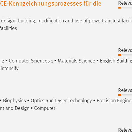
 CE-Kennzeichnungsprozesses für die
Relev
e
design
, building, modification and use of powertrain test facili
acilities
Relev
d 2 • Computer Sciences 1 • Materials Science • English Buildin
 intensify
Relev
• Biophysics • Optics and Laser Technology • Precision Engine
ent and
Design
• Computer
Relev