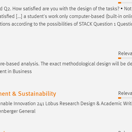
ed Q2. How satisfied are you with the
design
of the tasks? • Not 
tisfied [...] a student's work only computer-based (built-in onl
ions according to the possibilities of STACK Question 1 Questi
Relev
ture-based analysis. The exact methodological
design
will be de
ent in Business
ent & Sustainability
Relev
tainable Innovation 241 Löbus Research
Design
& Academic Writ
enberger General