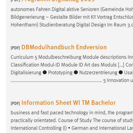
autonomes Fahren Digital aktive Senioren (Gemeinde Ho
Bildgenerierung – Gestalte Bilder mit KI! Vortrag Entschl
Hohenthann) Studienberatung Digital
Design
Im Raum 3.06
DBModulhandbuch Endversion
[PDF]
Curriculum 5 Modulbeschreibung Module descriptions In
Classification Modul-ID Module ID Art des Moduls [...] Co
Digitalisierung ● Prototyping ● Nutzerzentrierung ● Usa
............................................................................. 5 Innovatio
Information Sheet WI TM Bachelor
[PDF]
business and fast paced technology in mind, the prog
practically orientated. Course of Study The course of stu
International Controlling (I) • German and International L