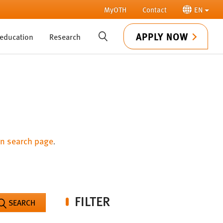
MyOTH
Contact
EN
APPLY NOW
 education
Research
SUCHE
n search page
.
FILTER
SEARCH