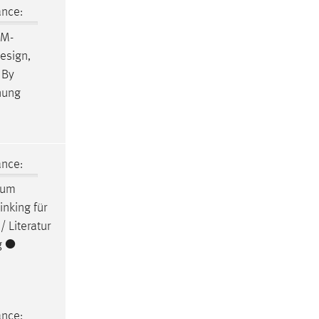
ance:
RM-
esign
,
 By
anung
ance:
zum
inking für
/ Literatur
g ●
ance: