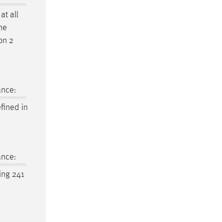
at all
ine
on 2
ance:
fined in
ance:
ing 241