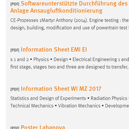
Softwareunterstützte Durchführung des
[PDF]
Anlage Ansaugluftkonditionierung
CE-Prozesses 1Martyr Anthony (2014). Engine testing : th
design
, building, modification and use of powertrain test f
Information Sheet EMI EI
[PDF]
s 1 and 2 • Physics •
Design
• Electrical Engineering 1 an
first stage, stages two and three are
designed
to transfer,
Information Sheet WI MZ 2017
[PDF]
Statistics and
Design
of Experiments • Radiation Physics 
Technical Mechanics • Vibration Mechanics • Developm
Poster Labanova
[PDF]