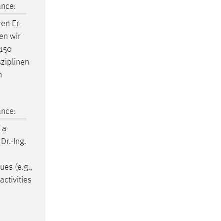
ance:
ren Er-
en wir
 150
sziplinen
n
ance:
 a
Dr.-Ing.
ues (e.g.,
ctivities