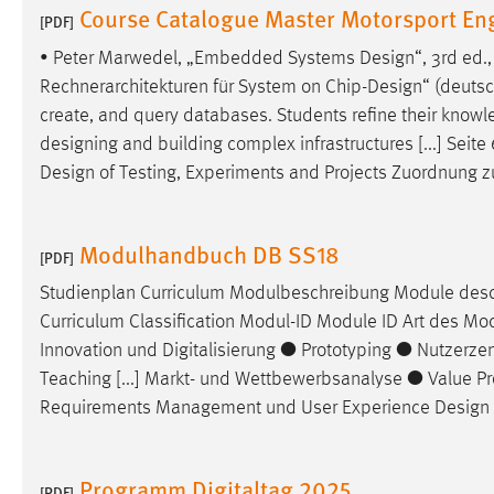
Course Catalogue Master Motorsport En
[PDF]
• Peter Marwedel, „Embedded Systems
Design
“, 3rd ed.
Rechnerarchitekturen für System on Chip-
Design
“ (deutsc
create, and query databases. Students refine their know
designing
and building complex infrastructures [...] Seit
Design
of Testing, Experiments and Projects Zuordnung z
Modulhandbuch DB SS18
[PDF]
Studienplan Curriculum Modulbeschreibung Module descr
Curriculum Classification Modul-ID Module ID Art des Mod
Innovation und Digitalisierung ● Prototyping ● Nutzerze
Teaching [...] Markt- und Wettbewerbsanalyse ● Value P
Requirements Management und User Experience
Design
Programm Digitaltag 2025
[PDF]