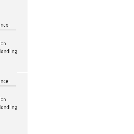
ance:
ion
Handling
ance:
ion
Handling