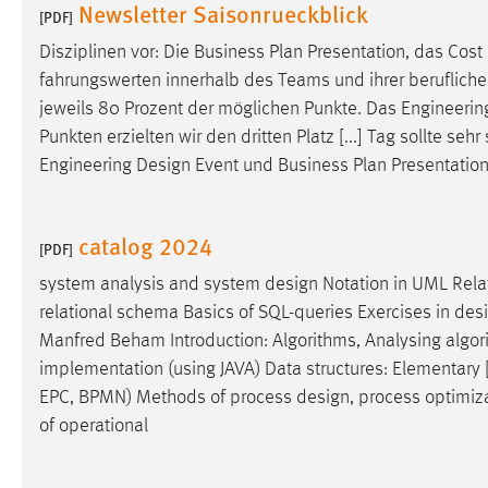
Newsletter Saisonrueckblick
[PDF]
Disziplinen vor: Die Business Plan Presentation, das Co
fahrungswerten innerhalb des Teams und ihrer beruflichen 
jeweils 80 Prozent der möglichen Punkte. Das Engineeri
Punkten erzielten wir den dritten Platz [...] Tag sollte s
Engineering
Design
Event und Business Plan Presentation
catalog 2024
[PDF]
system analysis and system
design
Notation in UML Rela
relational schema Basics of SQL-queries Exercises in
des
Manfred Beham Introduction: Algorithms, Analysing algo
implementation (using JAVA) Data structures: Elementary [
EPC, BPMN) Methods of process
design
, process optimiz
of operational