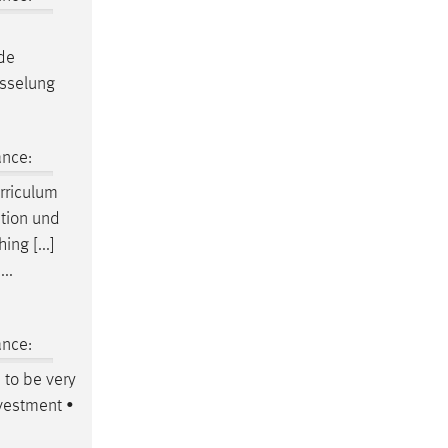
nde
üsselung
ance:
rriculum
ation und
ing [...]
....
ance:
d
to be very
nvestment •