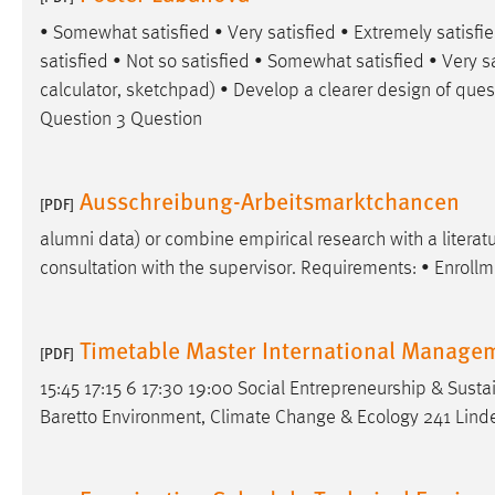
• Somewhat satisfied • Very satisfied • Extremely satisfi
satisfied • Not so satisfied • Somewhat satisfied • Very sa
calculator, sketchpad) • Develop a clearer
design
of quest
Question 3 Question
Ausschreibung-Arbeitsmarktchancen
[PDF]
alumni data) or combine empirical research with a litera
consultation with the supervisor. Requirements: • Enrollm
Timetable Master International Managem
[PDF]
15:45 17:15 6 17:30 19:00 Social Entrepreneurship & Sus
Baretto Environment, Climate Change & Ecology 241 Lind