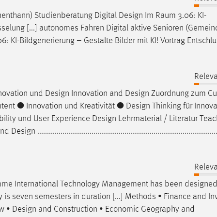
henthann) Studienberatung Digital
Design
Im Raum 3.06: KI-
üsselung [...] autonomes Fahren Digital aktive Senioren (Gemei
: KI-Bildgenerierung – Gestalte Bilder mit KI! Vortrag Entschl
Relev
novation und
Design
Innovation and
Design
Zuordnung zum Cu
ntent ● Innovation und Kreativität ●
Design
Thinking für Innov
bility und User Experience
Design
Lehrmaterial / Literatur Teach
n und
Design
............................................................................................
Relev
ramme International Technology Management has been
designe
dy is seven semesters in duration [...] Methods • Finance and I
aw •
Design
and Construction • Economic Geography and