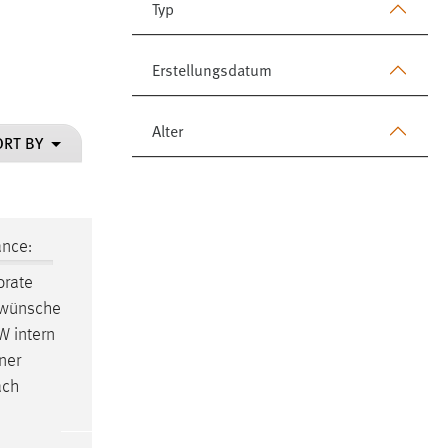
Typ
Erstellungsdatum
Alter
ORT BY
ance:
orate
h wünsche
W intern
ner
ach