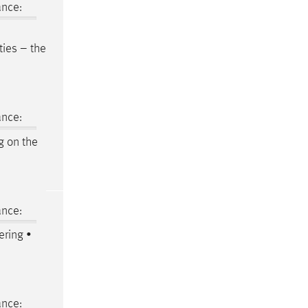
ance:
ties – the
ance:
g on the
ance:
ering •
ance: