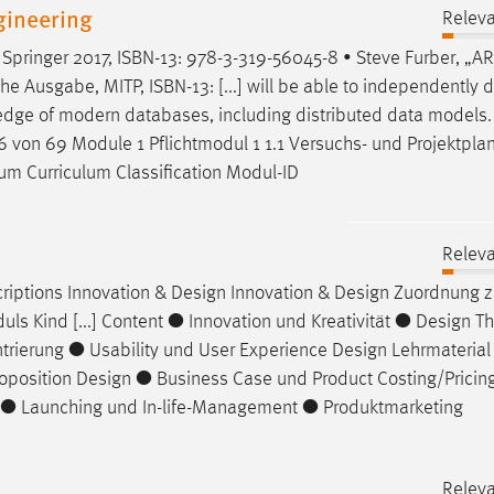
gineering
Relev
, Springer 2017, ISBN-13: 978-3-319-56045-8 • Steve Furber, „A
he Ausgabe, MITP, ISBN-13: [...] will be able to independently
d
ledge of modern databases, including distributed data models.
e 6 von 69 Module 1 Pflichtmodul 1 1.1 Versuchs- und Projektpl
um Curriculum Classification Modul-ID
Relev
iptions Innovation &
Design
Innovation &
Design
Zuordnung 
uls Kind [...] Content ● Innovation und Kreativität ●
Design
Th
ntrierung ● Usability und User Experience
Design
Lehrmaterial 
roposition
Design
● Business Case und Product Costing/Pricin
● Launching und In-life-Management ● Produktmarketing
Relev