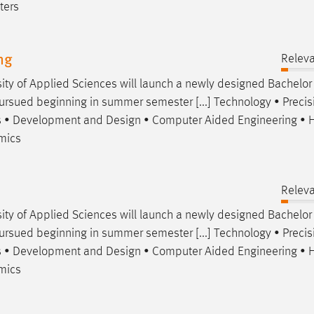
ters
ng
Relev
ty of Applied Sciences will launch a newly
designed
Bachelor
sued beginning in summer semester [...] Technology • Precis
cs • Development and
Design
• Computer Aided Engineering • 
mics
Relev
ty of Applied Sciences will launch a newly
designed
Bachelor
sued beginning in summer semester [...] Technology • Precis
cs • Development and
Design
• Computer Aided Engineering • 
mics