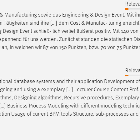
Relev
st & Manufacturing sowie das Engineering &
Design
Event. Mit ih
Tätigkeiten sind ihre [...] dem Cost & Manufac- turing erreicht
ng
Design
Event schließ- lich verlief äußerst positiv: Mit 140 von
ehr spannend für uns werden: Zunächst standen die statischen Di
 an, in welchen wir 87 von 150 Punkten, bzw. 70 von 75 Punkte
Relev
tional database systems and their application Development of
igning
and using a exemplary [...] Lecturer Course Content Prof. 
rithms,
Designing
algorithms, Recursive procedures, Exemplary
...] Business Process Modeling with different modeling techniq
ation Usage of current BPM tools Structure, sub-processes and a