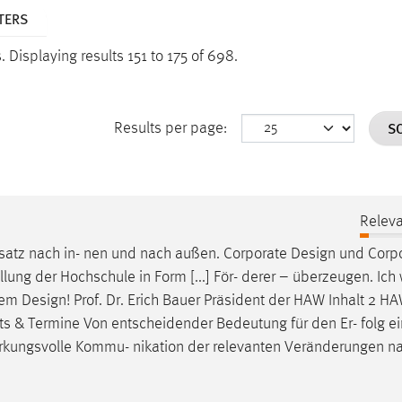
TERS
s.
Displaying results 151 to 175 of 698.
S
Results per page:
Relev
satz nach in- nen und nach außen. Corporate
Design
und Corp
llung der Hochschule in Form [...] För- derer – überzeugen. Ic
euem
Design
! Prof. Dr. Erich Bauer Präsident der HAW Inhalt 2 HA
 & Termine Von entscheidender Bedeutung für den Er- folg ei
irkungsvolle Kommu- nikation der relevanten Veränderungen n