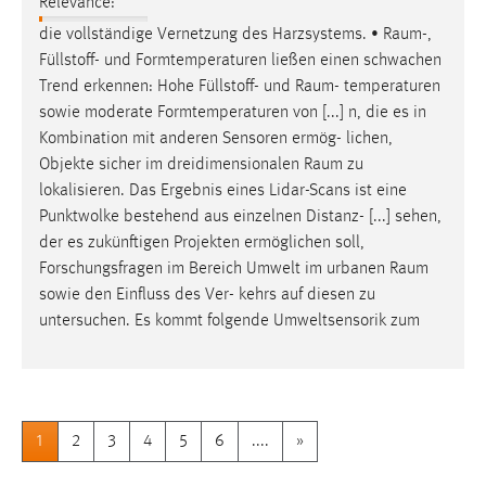
Relevance:
die vollständige Vernetzung des Harzsystems. •
Raum
-,
Füllstoff- und Formtemperaturen ließen einen schwachen
Trend erkennen: Hohe Füllstoff- und
Raum
- temperaturen
sowie moderate Formtemperaturen von [...] n, die es in
Kombination mit anderen Sensoren ermög- lichen,
Objekte sicher im dreidimensionalen
Raum
zu
lokalisieren. Das Ergebnis eines Lidar-Scans ist eine
Punktwolke bestehend aus einzelnen Distanz- [...] sehen,
der es zukünftigen Projekten ermöglichen soll,
Forschungsfragen im Bereich Umwelt im urbanen
Raum
sowie den Einfluss des Ver- kehrs auf diesen zu
untersuchen. Es kommt folgende Umweltsensorik zum
1
2
3
4
5
6
....
»