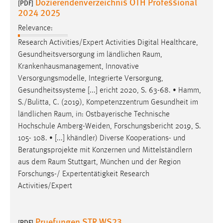
Dozierendenverzeichnis OTH Professional
[PDF]
2024 2025
Relevance:
Research Activities/Expert Activities Digital Healthcare,
Gesundheitsversorgung im ländlichen
Raum
,
Krankenhausmanagement, Innovative
Versorgungsmodelle, Integrierte Versorgung,
Gesundheitssysteme [...] ericht 2020, S. 63-68. • Hamm,
S./Bulitta, C. (2019), Kompetenzzentrum Gesundheit im
ländlichen
Raum
, in: Ostbayerische Technische
Hochschule Amberg-Weiden, Forschungsbericht 2019, S.
105- 108. • [...] khändler) Diverse Kooperations- und
Beratungsprojekte mit Konzernen und Mittelständlern
aus dem
Raum
Stuttgart, München und der Region
Forschungs-/ Expertentätigkeit Research
Activities/Expert
Pruefungen STR WS23
[PDF]