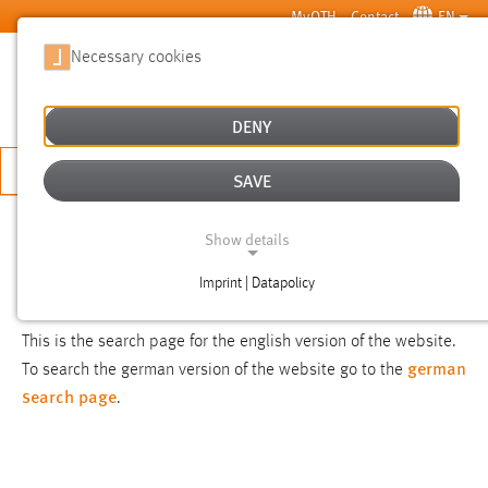
Skip to main content
MyOTH
Contact
EN
Necessary cookies
SUCHE
DENY
APPLY NOW
SAVE
SEARCH
Show details
Imprint | Datapolicy
NOTICE
NECESSARY COOKIES
This is the search page for the english version of the website.
german
To search the german version of the website go to the
search page
.