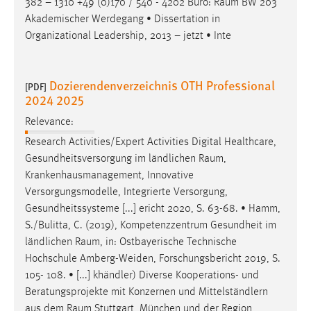
382 – 1310 +49 (0)170 / 540 - 4202 Büro:
Raum
BW 203
Akademischer Werdegang • Dissertation in
Organizational Leadership, 2013 – jetzt • Inte
Dozierendenverzeichnis OTH Professional
[PDF]
2024 2025
Relevance:
Research Activities/Expert Activities Digital Healthcare,
Gesundheitsversorgung im ländlichen
Raum
,
Krankenhausmanagement, Innovative
Versorgungsmodelle, Integrierte Versorgung,
Gesundheitssysteme [...] ericht 2020, S. 63-68. • Hamm,
S./Bulitta, C. (2019), Kompetenzzentrum Gesundheit im
ländlichen
Raum
, in: Ostbayerische Technische
Hochschule Amberg-Weiden, Forschungsbericht 2019, S.
105- 108. • [...] khändler) Diverse Kooperations- und
Beratungsprojekte mit Konzernen und Mittelständlern
aus dem
Raum
Stuttgart, München und der Region