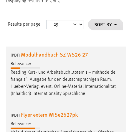
Displaying results 1 to 5 of 5.
SORT BY
Results per page:
Modulhandbuch SZ WS26 27
[PDF]
Relevance:
Reading Kurs- und Arbeitsbuch „totem 1 – méthode de
français“, Ausgabe für den deutschsprachigen
Raum
,
Hueber-Verlag, event. Online-Material Internationalität
(Inhaltlich) Internationality Sprachliche
Flyer extern WiSe2627pk
[PDF]
Relevance: