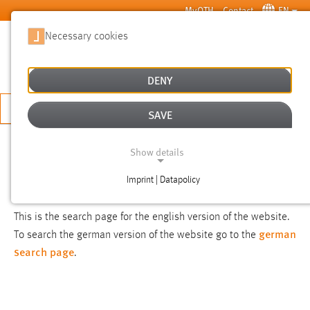
Skip to main content
MyOTH
Contact
EN
Necessary cookies
SUCHE
DENY
APPLY NOW
SAVE
SEARCH
Show details
Imprint | Datapolicy
NOTICE
NECESSARY COOKIES
This is the search page for the english version of the website.
german
To search the german version of the website go to the
search page
.