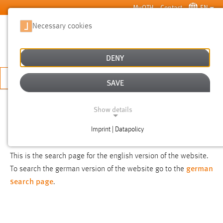
Skip to main content
MyOTH
Contact
EN
Necessary cookies
SUCHE
DENY
APPLY NOW
SAVE
SEARCH
Show details
Imprint | Datapolicy
NOTICE
NECESSARY COOKIES
This is the search page for the english version of the website.
german
To search the german version of the website go to the
search page
.