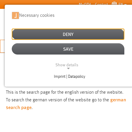
Skip to main content
MyOTH
Contact
EN
Necessary cookies
SUCHE
DENY
APPLY NOW
SAVE
SEARCH
Show details
Imprint | Datapolicy
NOTICE
NECESSARY COOKIES
This is the search page for the english version of the website.
german
To search the german version of the website go to the
search page
.