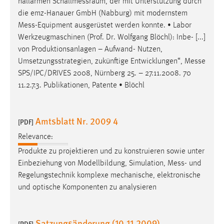
hallarmen Schallmessraum, der mit Unterstützung durch
die emz-Hanauer GmbH (Nabburg) mit modernstem
Mess
-Equipment ausgerüstet werden konnte. • Labor
Werkzeugmaschinen (Prof. Dr. Wolfgang Blöchl): Inbe- [...]
von Produktionsanlagen – Aufwand- Nutzen,
Umsetzungsstrategien, zukünftige Entwicklungen“,
Messe
SPS/IPC/DRIVES 2008, Nürnberg 25. – 27.11.2008. 70
11.2.7.3. Publikationen, Patente • Blöchl
Amtsblatt Nr. 2009 4
[PDF]
Relevance:
Produkte zu projektieren und zu konstruieren sowie unter
Einbeziehung von Modellbildung, Simulation,
Mess
- und
Regelungstechnik komplexe mechanische, elektronische
und optische Komponenten zu analysieren
Satzungsänderung (10.11.2009)
[PDF]