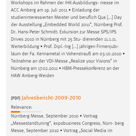
Workshops im Rahmen der IHK-Ausbildungs-
messe
im
ACC Amberg am 19. Juli 2011 • Einladung der
studieninteressierten Meister und beruflich Qua [...] Day
der Ausstellung „Embedded World 2011“, Nürnberg Prof.
Dr. Hans-Peter Schmidt: Exkursion zur
Messe
SPS/IPS
Drives 2010 in Nürnberg mit 25 Stu- dierenden 11.1.11.
Weiterbildung • Prof. Dipl.-Ing [...] jährigen Firmenjubi-
läum der Fa. Kennametal in Vohenstrauß am 03.10.2010 •
Teilnahme an der VDI-
Messe
„Realize your Visions“ in
Nürnberg am 17.02.2011 • HBM-Pressekonferenz an der
HAW Amberg-Weiden
Jahresbericht-2009-2010
[PDF]
Relevance:
Nürnberg
Messe
, September 2010 • Vortrag
„Messestandtuning“, expobusiness Congress, Nürn- berg
Messe
, September 2010 • Vortrag „Social Media im