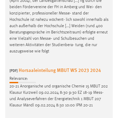
(April 2004), der Landesgartenschau [...] ng durch die
beiden Fördervereine der FH in Amberg und Wei- den
konzipierter, professioneller
Messe
- stand der
Hochschule ist nahezu wöchent- lich sowohl innerhalb als
auch außerhalb der Hochschule [...] Weiden (rund 400
Beratungsgespräche im Berichtszeitraum) erfolgte erneut
eine Vielzahl von
Messe
- und Schulbesuchen und
weiteren Aktivitäten der Studienbera- tung, die nur
auszugsweise wie folgt
Horsaaleinteilung MBUT WS 2023 2024
[PDF]
Relevance:
20-21 Anorganische und organische Chemie 15 MBUT 202
Klausur Kurzweil 09.02.2024 8:30 9:30 EZ 18-19
Mess
-
und Analyseverfahren der Energietechnik 1 MBUT 207
Klausur Mändl 09.02.2024 8:30 10:00 IPM 20-21