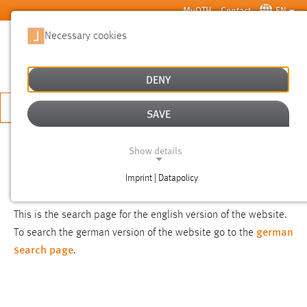
Skip to main content
MyOTH
Contact
EN
Necessary cookies
SUCHE
DENY
APPLY NOW
SAVE
SEARCH
Show details
Imprint | Datapolicy
NOTICE
NECESSARY COOKIES
This is the search page for the english version of the website.
german
To search the german version of the website go to the
search page
.