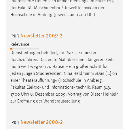
Interessierte treffen sich immer dienstags im
Raum
E23
der Fakultät Maschinenbau/Umwelttechnik an der
Hochschule in Amberg (jeweils um 17.00 Uhr)
Newsletter 2009-2
[PDF]
Relevance:
Dienstleitungen beliefert, ihr Praxis- semester
durchzuführen. Das erste Mal über einen längeren Zeit-
raum
weit weg von zu Hause – ein großer Schritt für
jeden jungen Studierenden. Nina Heldmann: »Das [...] on
einer Theateraufführung« (Hochschule in Amberg,
Fakultät Elektro- und Informations- technik,
Raum
313,
17.00 Uhr) 8. Dezember 2009: Vortrag von Dieter Heinlein
zur Eröffnung der Wanderausstellung
Newsletter 2008-2
[PDF]