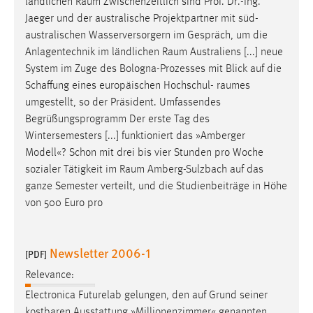
ländlichen
Raum
Zwischenzeitlich sind Prof. Dr.-Ing.
Jaeger und der australische Projektpartner mit süd-
australischen Wasserversorgern im Gespräch, um die
Anlagentechnik im ländlichen
Raum
Australiens [...] neue
System im Zuge des Bologna-Prozesses mit Blick auf die
Schaffung eines europäischen Hochschul-
raumes
umgestellt, so der Präsident. Umfassendes
Begrüßungsprogramm Der erste Tag des
Wintersemesters [...] funktioniert das »Amberger
Modell«? Schon mit drei bis vier Stunden pro Woche
sozialer Tätigkeit im
Raum
Amberg-Sulzbach auf das
ganze Semester verteilt, und die Studienbeiträge in Höhe
von 500 Euro pro
Newsletter 2006-1
[PDF]
Relevance:
Electronica Futurelab gelungen, den auf Grund seiner
kostbaren Ausstattung »Millionenzimmer« genannten