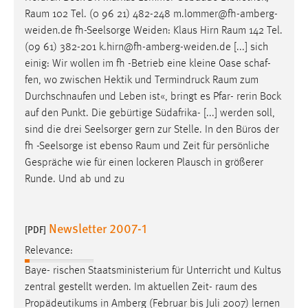
Raum
102 Tel. (0 96 21) 482-248 m.lommer@fh-amberg-
weiden.de fh-Seelsorge Weiden: Klaus Hirn
Raum
142 Tel.
(09 61) 382-201 k.hirn@fh-amberg-weiden.de [...] sich
einig: Wir wollen im fh -Betrieb eine kleine Oase schaf-
fen, wo zwischen Hektik und Termindruck
Raum
zum
Durchschnaufen und Leben ist«, bringt es Pfar- rerin Bock
auf den Punkt. Die gebürtige Südafrika- [...] werden soll,
sind die drei Seelsorger gern zur Stelle. In den Büros der
fh -Seelsorge ist ebenso
Raum
und Zeit für persönliche
Gespräche wie für einen lockeren Plausch in größerer
Runde. Und ab und zu
Newsletter 2007-1
[PDF]
Relevance:
Baye- rischen Staatsministerium für Unterricht und Kultus
zentral gestellt werden. Im aktuellen Zeit-
raum
des
Propädeutikums in Amberg (Februar bis Juli 2007) lernen