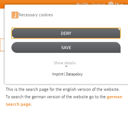
Skip to main content
MyOTH
Contact
EN
Necessary cookies
SUCHE
DENY
APPLY NOW
SAVE
SEARCH
Show details
Imprint | Datapolicy
NOTICE
NECESSARY COOKIES
This is the search page for the english version of the website.
german
To search the german version of the website go to the
search page
.