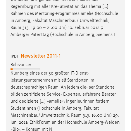
Regensburg mit aller Kre- ativität an das Thema [...]
Rahmen des Mentoring-Programmes amelie (Hochschule
in Amberg, Fakultät Maschinenbau/ Umwelttechnik,
Raum
313, 19.00 – 21.00 Uhr) 10. Februar 2012 7.
Amberger Patenttag (Hochschule in Amberg, Siemens I
Newsletter 2011-1
[PDF]
Relevance:
Nürnberg eines der 30 größten IT-Dienst-
leistungsunternehmen mit elf Standorten im
deutschsprachigen
Raum
. An jedem die- ser Standorte
bilden zertifizierte Service- Experten, erfahrene Berater
und dedizierte [...] »amelie«: Ingenieurinnen fördern
Studentinnen (Hochschule in Amberg, Fakultät
Maschinenbau/Umwelttechnik,
Raum
313, 16.00 Uhr) 29.
Juni 2011: EthikForum an der Hochschule Amberg-Weiden:
»Bio« – Konsum mit N