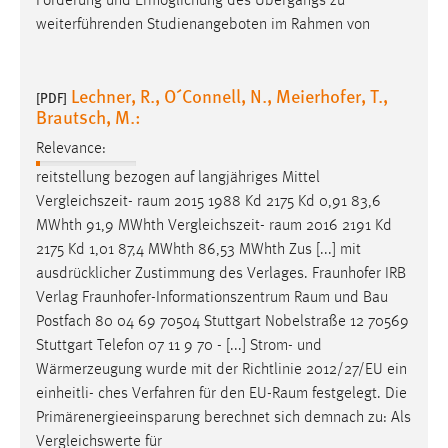
Förderung und Ermöglichung des Übergangs zu
weiterführenden Studienangeboten im Rahmen von
Lechner, R., O´Connell, N., Meierhofer, T.,
[PDF]
Brautsch, M.:
Relevance:
reitstellung bezogen auf langjähriges Mittel
Vergleichszeit-
raum
2015 1988 Kd 2175 Kd 0,91 83,6
MWhth 91,9 MWhth Vergleichszeit-
raum
2016 2191 Kd
2175 Kd 1,01 87,4 MWhth 86,53 MWhth Zus [...] mit
ausdrücklicher Zustimmung des Verlages. Fraunhofer IRB
Verlag Fraunhofer-Informationszentrum
Raum
und Bau
Postfach 80 04 69 70504 Stuttgart Nobelstraße 12 70569
Stuttgart Telefon 07 11 9 70 - [...] Strom- und
Wärmerzeugung wurde mit der Richtlinie 2012/27/EU ein
einheitli- ches Verfahren für den EU-
Raum
festgelegt. Die
Primärenergieeinsparung berechnet sich demnach zu: Als
Vergleichswerte für