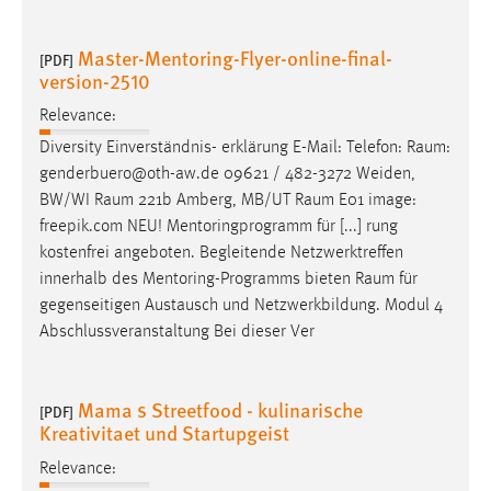
Master-Mentoring-Flyer-online-final-
[PDF]
version-2510
Relevance:
Diversity Einverständnis- erklärung E-Mail: Telefon:
Raum
:
genderbuero@oth-aw.de 09621 / 482-3272 Weiden,
BW/WI
Raum
221b Amberg, MB/UT
Raum
E01 image:
freepik.com NEU! Mentoringprogramm für [...] rung
kostenfrei angeboten. Begleitende Netzwerktreffen
innerhalb des Mentoring-Programms bieten
Raum
für
gegenseitigen Austausch und Netzwerkbildung. Modul 4
Abschlussveranstaltung Bei dieser Ver
Mama s Streetfood - kulinarische
[PDF]
Kreativitaet und Startupgeist
Relevance: