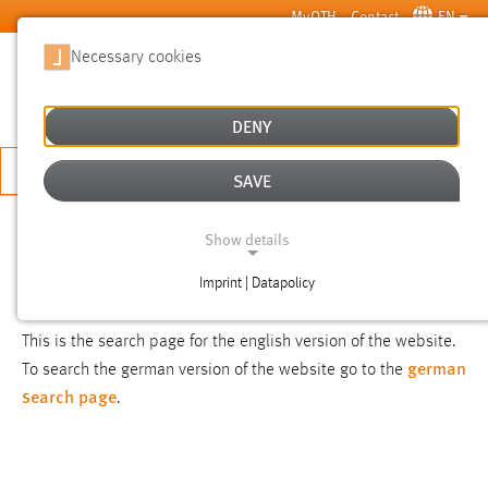
Skip to main content
MyOTH
Contact
EN
Necessary cookies
SUCHE
DENY
APPLY NOW
SAVE
SEARCH
Show details
Imprint | Datapolicy
NOTICE
NECESSARY COOKIES
This is the search page for the english version of the website.
german
To search the german version of the website go to the
search page
.