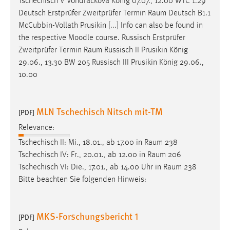
Tschechisch V Vondrackova König 07.07., 12.00 WTC 1.29
Deutsch Erstprüfer Zweitprüfer Termin
Raum
Deutsch B1.1
McCubbin-Vollath Prusikin [...] Info can also be found in
the respective Moodle course. Russisch Erstprüfer
Zweitprüfer Termin
Raum
Russisch II Prusikin König
29.06., 13.30 BW 205 Russisch III Prusikin König 29.06.,
10.00
MLN Tschechisch Nitsch mit-TM
[PDF]
Relevance:
Tschechisch II: Mi., 18.01., ab 17.00 in
Raum
238
Tschechisch IV: Fr., 20.01., ab 12.00 in
Raum
206
Tschechisch VI: Die., 17.01., ab 14.00 Uhr in
Raum
238
Bitte beachten Sie folgenden Hinweis:
MKS-Forschungsbericht 1
[PDF]