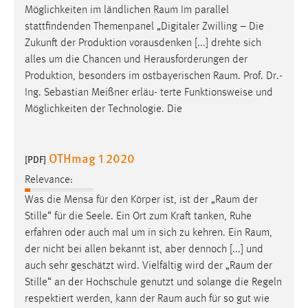
Möglichkeiten im ländlichen
Raum
Im parallel
stattfindenden Themenpanel „Digitaler Zwilling – Die
Zukunft der Produktion vorausdenken [...] drehte sich
alles um die Chancen und Herausforderungen der
Produktion, besonders im ostbayerischen
Raum
. Prof. Dr.-
Ing. Sebastian Meißner erläu- terte Funktionsweise und
Möglichkeiten der Technologie. Die
OTHmag 1 2020
[PDF]
Relevance:
Was die Mensa für den Körper ist, ist der „
Raum
der
Stille“ für die Seele. Ein Ort zum Kraft tanken, Ruhe
erfahren oder auch mal um in sich zu kehren. Ein
Raum
,
der nicht bei allen bekannt ist, aber dennoch [...] und
auch sehr geschätzt wird. Vielfältig wird der „
Raum
der
Stille“ an der Hochschule genutzt und solange die Regeln
respektiert werden, kann der
Raum
auch für so gut wie