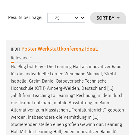
SORT BY
Results per page:
Poster Werkstattkonferenz IdeaL
[PDF]
Relevance:
No Plug but Play - Die Learning Hall als innovativer
Raum
für das individuelle Lernen Weinmann Michael, Strobl
Isabella, Greim Daniel Ostbayerische Technische
Hochschule (OTH) Amberg-Weiden, Deutschland [...]
„Shift from Teaching to Learning" Rechnung, in dem durch
die flexibel nutzbare, mobile Ausstattung im
Raum
Alternativen zum klassischen ,,Frontalunterricht'' geboten
werden. Insbesondere die Vermittlung m [...]
Studierenden stellen einen großen Gewinn dar. Learning
Hall Mit der Learning Hall, einem innovativen
Raum
für