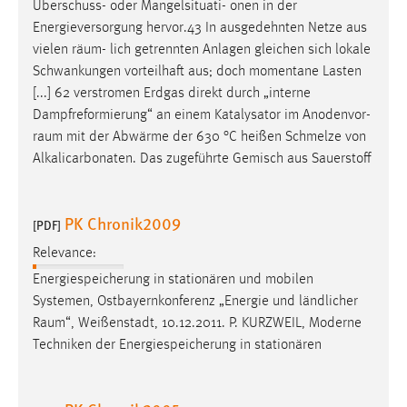
Überschuss- oder Mangelsituati- onen in der
Energieversorgung hervor.43 In ausgedehnten Netze aus
vielen
räum
- lich getrennten Anlagen gleichen sich lokale
Schwankungen vorteilhaft aus; doch momentane Lasten
[...] 62 verstromen Erdgas direkt durch „interne
Dampfreformierung“ an einem Katalysator im Anodenvor-
raum
mit der Abwärme der 630 °C heißen Schmelze von
Alkalicarbonaten. Das zugeführte Gemisch aus Sauerstoff
PK Chronik2009
[PDF]
Relevance:
Energiespeicherung in stationären und mobilen
Systemen, Ostbayernkonferenz „Energie und ländlicher
Raum
“, Weißenstadt, 10.12.2011. P. KURZWEIL, Moderne
Techniken der Energiespeicherung in stationären