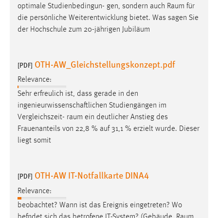
optimale Studienbedingun- gen, sondern auch
Raum
für
die persönliche Weiterentwicklung bietet. Was sagen Sie
der Hochschule zum 20-jährigen Jubiläum
OTH-AW_Gleichstellungskonzept.pdf
[PDF]
Relevance:
Sehr erfreulich ist, dass gerade in den
ingenieurwissenschaftlichen Studiengängen im
Vergleichszeit-
raum
ein deutlicher Anstieg des
Frauenanteils von 22,8 % auf 31,1 % erzielt wurde. Dieser
liegt somit
OTH-AW IT-Notfallkarte DINA4
[PDF]
Relevance:
beobachtet? Wann ist das Ereignis eingetreten? Wo
befndet sich das betrofene IT-System? (Gebäude,
Raum
,