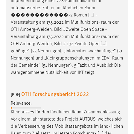
Implementierung einer V2X-Kommunikation für
automatisiertes Fahren im ländlichen
Raum
������������72 Roman [...] -
Veranstaltung am 17.5.2022 im Mutlifunktions-
raum
der
OTH Amberg-Weiden, Bild 1 Zweite Open Space -
Veranstaltung am 17.5.2022 im Mutlifunktions-
raum
der
OTH Amberg-Weiden, Bild 2 132 Zweite Open [...]
gehörige“ (55 Nennungen), „Informationsnachmittage“ (51
Nennungen) und „Kleingruppenschulungen im EDV-
Raum
der Gemeinde“ (51 Nennungen). 5 Fazit und Ausblick Die
wahrgenommene Nützlichkeit von IKT zeigt
OTH Forschungsbericht 2022
[PDF]
Relevance:
Kleinbusses für den ländlichen
Raum
Zusammenfassung
Vor einem Jahr startete das Projekt AUTBUS, welches sich
die Verbesserung des Mobilitätsangebots im länd- lichen
Raum
zum Ziel setzt. Im letzten Forschungs- [...] der