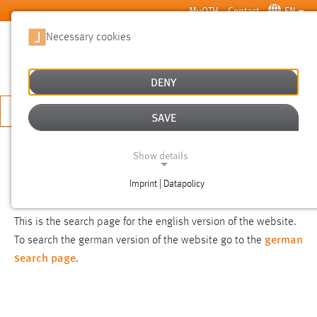
Skip to main content
MyOTH
Contact
EN
Necessary cookies
SUCHE
DENY
APPLY NOW
SAVE
SEARCH
Show details
Imprint | Datapolicy
NOTICE
NECESSARY COOKIES
This is the search page for the english version of the website.
german
To search the german version of the website go to the
search page
.