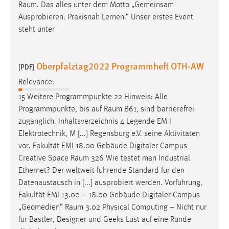
Raum
. Das alles unter dem Motto „Gemeinsam
Ausprobieren. Praxisnah Lernen.“ Unser erstes Event
steht unter
Oberpfalztag2022 Programmheft OTH-AW
[PDF]
Relevance:
15 Weitere Programmpunkte 22 Hinweis: Alle
Programmpunkte, bis auf
Raum
B61, sind barrierefrei
zugänglich. Inhaltsverzeichnis 4 Legende EM I
Elektrotechnik, M [...] Regensburg e.V. seine Aktivitäten
vor. Fakultät EMI 18.00 Gebäude Digitaler Campus
Creative Space
Raum
326 Wie testet man Industrial
Ethernet? Der weltweit führende Standard für den
Datenaustausch in [...] ausprobiert werden. Vorführung,
Fakultät EMI 13.00 – 18.00 Gebäude Digitaler Campus
„Geomedien“
Raum
3.02 Physical Computing – Nicht nur
für Bastler, Designer und Geeks Lust auf eine Runde