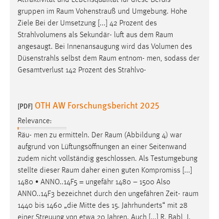
Attraktivität und Lebensqualität für diese Berufs-
gruppen im
Raum
Vohenstrauß und Umgebung. Hohe
Ziele Bei der Umsetzung [...] 42 Prozent des
Strahlvolumens als Sekundär- luft aus dem
Raum
angesaugt. Bei Innenansaugung wird das Volumen des
Düsenstrahls selbst dem
Raum
entnom- men, sodass der
Gesamtverlust 142 Prozent des Strahlvo-
OTH AW Forschungsbericht 2025
[PDF]
Relevance:
Räu- men zu ermitteln. Der
Raum
(Abbildung 4) war
aufgrund von Lüftungsöffnungen an einer Seitenwand
zudem nicht vollständig geschlossen. Als Testumgebung
stellte dieser
Raum
daher einen guten Kompromiss [...]
1480 • ANNO..14F5 = ungefähr 1480 – 1500 Also
ANNO..14F3 bezeichnet durch den ungefähren Zeit-
raum
1440 bis 1460 „die Mitte des 15. Jahrhunderts“ mit 28
einer Streuung von etwa 20 Jahren. Auch [...] R. Babl, J.