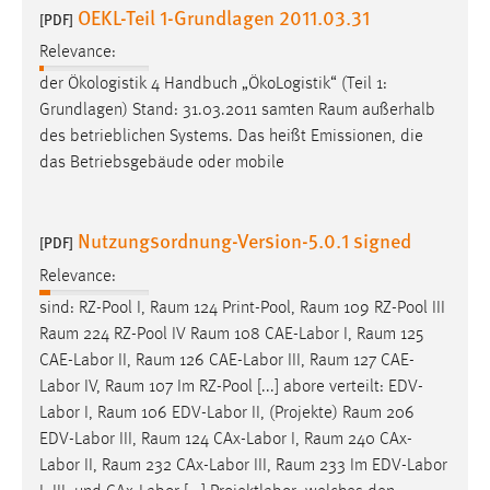
OEKL-Teil 1-Grundlagen 2011.03.31
[PDF]
Relevance:
der Ökologistik 4 Handbuch „ÖkoLogistik“ (Teil 1:
Grundlagen) Stand: 31.03.2011 samten
Raum
außerhalb
des betrieblichen Systems. Das heißt Emissionen, die
das Betriebsgebäude oder mobile
Nutzungsordnung-Version-5.0.1 signed
[PDF]
Relevance:
sind: RZ-Pool I,
Raum
124 Print-Pool,
Raum
109 RZ-Pool III
Raum
224 RZ-Pool IV
Raum
108 CAE-Labor I,
Raum
125
CAE-Labor II,
Raum
126 CAE-Labor III,
Raum
127 CAE-
Labor IV,
Raum
107 Im RZ-Pool [...] abore verteilt: EDV-
Labor I,
Raum
106 EDV-Labor II, (Projekte)
Raum
206
EDV-Labor III,
Raum
124 CAx-Labor I,
Raum
240 CAx-
Labor II,
Raum
232 CAx-Labor III,
Raum
233 Im EDV-Labor