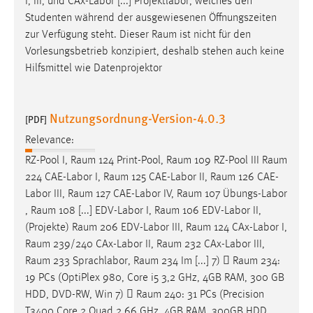
I, III, und CAx-Labor [...] Projektlabor, welches den
Studenten während der ausgewiesenen Öffnungszeiten
zur Verfügung steht. Dieser
Raum
ist nicht für den
Vorlesungsbetrieb konzipiert, deshalb stehen auch keine
Hilfsmittel wie Datenprojektor
Nutzungsordnung-Version-4.0.3
[PDF]
Relevance:
RZ-Pool I,
Raum
124 Print-Pool,
Raum
109 RZ-Pool III
Raum
224 CAE-Labor I,
Raum
125 CAE-Labor II,
Raum
126 CAE-
Labor III,
Raum
127 CAE-Labor IV,
Raum
107 Übungs-Labor
,
Raum
108 [...] EDV-Labor I,
Raum
106 EDV-Labor II,
(Projekte)
Raum
206 EDV-Labor III,
Raum
124 CAx-Labor I,
Raum
239/240 CAx-Labor II,
Raum
232 CAx-Labor III,
Raum
233 Sprachlabor,
Raum
234 Im [...] 7) 
Raum
234:
19 PCs (OptiPlex 980, Core i5 3,2 GHz, 4GB RAM, 300 GB
HDD, DVD-RW, Win 7) 
Raum
240: 31 PCs (Precision
T3400 Core 2 Quad 2,66 GHz, 4GB RAM, 300GB HDD,