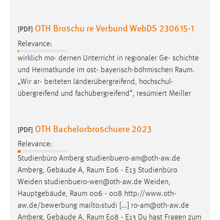
OTH Broschu re Verbund WebDS 230615-1
[PDF]
Relevance:
wirklich mo- dernen Unterricht in regionaler Ge- schichte
und Heimatkunde im ost- bayerisch-böhmischen
Raum
.
„Wir ar- beiteten länderübergreifend, hochschul-
übergreifend und fachübergreifend“, resümiert Meiller
OTH Bachelorbroschuere 2023
[PDF]
Relevance:
Studienbüro Amberg studienbuero-am@oth-aw.de
Amberg, Gebäude A,
Raum
E06 - E13 Studienbüro
Weiden studienbuero-wen@oth-aw.de Weiden,
Hauptgebäude,
Raum
006 - 008 http://www.oth-
aw.de/bewerbung mailto:studi [...] ro-am@oth-aw.de
Amberg, Gebäude A,
Raum
E08 - E13 Du hast Fragen zum