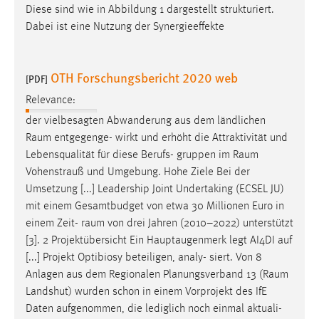
Diese sind wie in Abbildung 1 dargestellt strukturiert.
Dabei ist eine Nutzung der Synergieeffekte
OTH Forschungsbericht 2020 web
[PDF]
Relevance:
der vielbesagten Abwanderung aus dem ländlichen
Raum
entgegenge- wirkt und erhöht die Attraktivität und
Lebensqualität für diese Berufs- gruppen im
Raum
Vohenstrauß und Umgebung. Hohe Ziele Bei der
Umsetzung [...] Leadership Joint Undertaking (ECSEL JU)
mit einem Gesamtbudget von etwa 30 Millionen Euro in
einem Zeit-
raum
von drei Jahren (2010–2022) unterstützt
[3]. 2 Projektübersicht Ein Hauptaugenmerk legt AI4DI auf
[...] Projekt Optibiosy beteiligen, analy- siert. Von 8
Anlagen aus dem Regionalen Planungsverband 13 (
Raum
Landshut) wurden schon in einem Vorprojekt des IfE
Daten aufgenommen, die lediglich noch einmal aktuali-