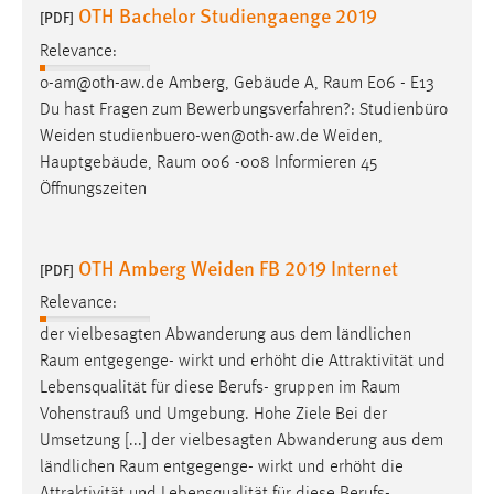
OTH Bachelor Studiengaenge 2019
[PDF]
Relevance:
o-am@oth-aw.de Amberg, Gebäude A,
Raum
E06 - E13
Du hast Fragen zum Bewerbungsverfahren?: Studienbüro
Weiden studienbuero-wen@oth-aw.de Weiden,
Hauptgebäude,
Raum
006 -008 Informieren 45
Öffnungszeiten
OTH Amberg Weiden FB 2019 Internet
[PDF]
Relevance:
der vielbesagten Abwanderung aus dem ländlichen
Raum
entgegenge- wirkt und erhöht die Attraktivität und
Lebensqualität für diese Berufs- gruppen im
Raum
Vohenstrauß und Umgebung. Hohe Ziele Bei der
Umsetzung [...] der vielbesagten Abwanderung aus dem
ländlichen
Raum
entgegenge- wirkt und erhöht die