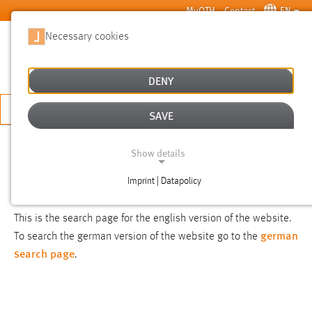
Skip to main content
MyOTH
Contact
EN
Necessary cookies
SUCHE
DENY
APPLY NOW
SAVE
SEARCH
Show details
Imprint | Datapolicy
NOTICE
NECESSARY COOKIES
This is the search page for the english version of the website.
german
To search the german version of the website go to the
search page
.