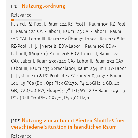
Nutzungsordnung
[PDF]
Relevance:
ht sind: RZ-Pool I,
Raum
124 RZ-Pool II,
Raum
109 RZ-Pool
III
Raum
224 CAE-Labor I,
Raum
125 CAE-Labor II,
Raum
126 CAE-Labor III,
Raum
127 Übungs-Labor ,
Raum
108 Im
RZ-Pool I, II [...] verteilt: EDV-Labor I,
Raum
106 EDV-
Labor II, (Projekte)
Raum
206 EDV-Labor III,
Raum
124
CAx-Labor I,
Raum
239/240 CAx-Labor II,
Raum
232 CAx-
Labor III,
Raum
233 Sprachlabor,
Raum
234 Im EDV-Labor
[...] ysteme in 8 PC-Pools des RZ zur Verfügung: •
Raum
108: 13 PCs (Dell OptiPlex GX270, P4 2,6GHz, 1 GB, 40
GB, DVD/CD-RW, Floppy); 17“ TFT; Win XP •
Raum
109: 13
PCs (Dell OptiPlex GX270, P4 2,6GHz, 1
Nutzung von automatisierten Shuttles fuer
[PDF]
verschiedene Situation in laendlichen Raum
Relevance: