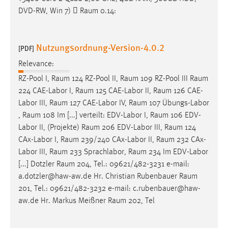
DVD-RW, Win 7) 
Raum
0.14:
Nutzungsordnung-Version-4.0.2
[PDF]
Relevance:
RZ-Pool I,
Raum
124 RZ-Pool II,
Raum
109 RZ-Pool III
Raum
224 CAE-Labor I,
Raum
125 CAE-Labor II,
Raum
126 CAE-
Labor III,
Raum
127 CAE-Labor IV,
Raum
107 Übungs-Labor
,
Raum
108 Im [...] verteilt: EDV-Labor I,
Raum
106 EDV-
Labor II, (Projekte)
Raum
206 EDV-Labor III,
Raum
124
CAx-Labor I,
Raum
239/240 CAx-Labor II,
Raum
232 CAx-
Labor III,
Raum
233 Sprachlabor,
Raum
234 Im EDV-Labor
[...] Dotzler
Raum
204, Tel.: 09621/482-3231 e-mail:
a.dotzler@haw-aw.de Hr. Christian Rubenbauer
Raum
201, Tel.: 09621/482-3232 e-mail: c.rubenbauer@haw-
aw.de Hr. Markus Meißner
Raum
202, Tel