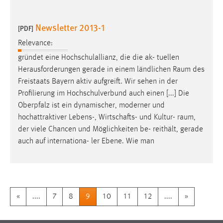
Newsletter 2013-1
[PDF]
Relevance:
gründet eine Hochschulallianz, die die ak- tuellen
Herausforderungen gerade in einem ländlichen
Raum
des
Freistaats Bayern aktiv aufgreift. Wir sehen in der
Profilierung im Hochschulverbund auch einen [...] Die
Oberpfalz ist ein dynamischer, moderner und
hochattraktiver Lebens-, Wirtschafts- und Kultur-
raum
,
der viele Chancen und Möglichkeiten be- reithält, gerade
auch auf internationa- ler Ebene. Wie man
«
....
7
8
9
10
11
12
....
»