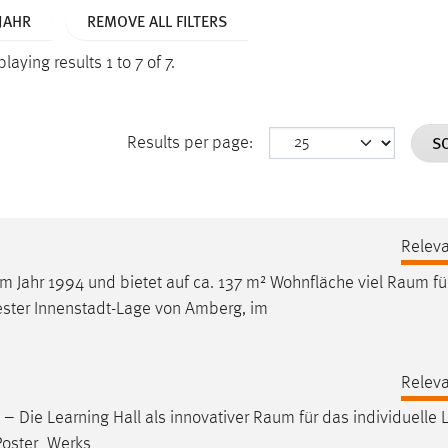
 JAHR
REMOVE ALL FILTERS
laying results 1 to 7 of 7.
S
Results per page:
Relev
 Jahr 1994 und bietet auf ca. 137 m² Wohnfläche viel
Raum
fü
bester Innenstadt-Lage von Amberg, im
Relev
y – Die Learning Hall als innovativer
Raum
für das individuelle 
 Poster_Werks