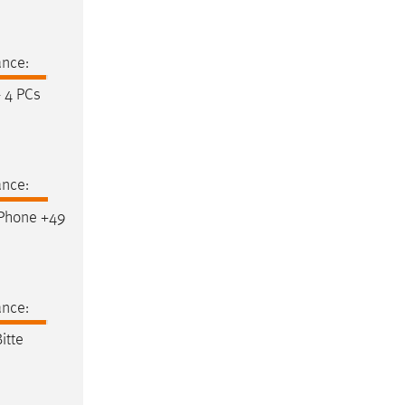
ance:
 4 PCs
ance:
Phone +49
ance:
Bitte