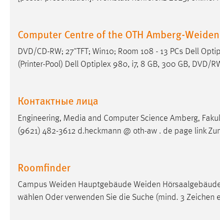
Computer Centre of the OTH Amberg-Weiden
DVD/CD-RW; 27"TFT; Win10; Room 108 - 13 PCs Dell Optip
(Printer-Pool) Dell Optiplex 980, i7, 8 GB, 300 GB, DVD/R
Контактные лица
Engineering, Media and Computer Science Amberg, Fakultä
(9621) 482-3612 d.heckmann @ oth-aw . de page link Zu
Roomfinder
Campus Weiden Hauptgebäude Weiden Hörsaalgebäude W
wählen Oder verwenden Sie die Suche (mind. 3 Zeichen erf