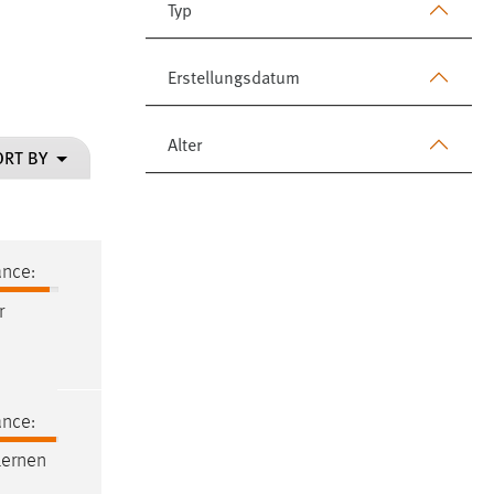
Typ
Erstellungsdatum
Alter
ORT BY
ance:
r
ance:
Lernen