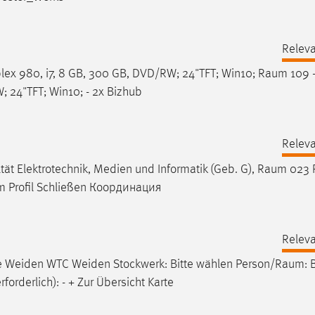
Relev
lex 980, i7, 8 GB, 300 GB, DVD/RW; 24"TFT; Win10;
Raum
109 -
W; 24"TFT; Win10; - 2x Bizhub
Relev
t Elektrotechnik, Medien und Informatik (Geb. G),
Raum
023 
m Profil Schließen Координация
Relev
eiden WTC Weiden Stockwerk: Bitte wählen Person/
Raum
: 
orderlich): - + Zur Übersicht Karte