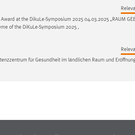
Relev
eo Award at the DikuLe-Symposium 2025 04.03.2025 „
RAUM
GEB
heme of the DiKuLe-Symposium 2025 ,
Relev
petenzzentrum für Gesundheit im ländlichen
Raum
und Eröffnun