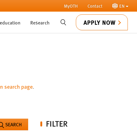
MyOTH
Contact
EN
APPLY NOW
 education
Research
SUCHE
n search page
.
FILTER
SEARCH