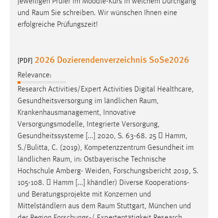
jeweiligen Prüfer im Moodle-Kurs in welchem Durchgang
und
Raum
Sie schreiben. Wir wünschen Ihnen eine
erfolgreiche Prüfungszeit!
2026 Dozierendenverzeichnis SoSe2026
[PDF]
Relevance:
Research Activities/Expert Activities Digital Healthcare,
Gesundheitsversorgung im ländlichen
Raum
,
Krankenhausmanagement, Innovative
Versorgungsmodelle, Integrierte Versorgung,
Gesundheitssysteme [...] 2020, S. 63-68. 25  Hamm,
S./Bulitta, C. (2019), Kompetenzzentrum Gesundheit im
ländlichen
Raum
, in: Ostbayerische Technische
Hochschule Amberg- Weiden, Forschungsbericht 2019, S.
105-108.  Hamm [...] khändler) Diverse Kooperations-
und Beratungsprojekte mit Konzernen und
Mittelständlern aus dem
Raum
Stuttgart, München und
der Region Forschungs-/ Expertentätigkeit Research