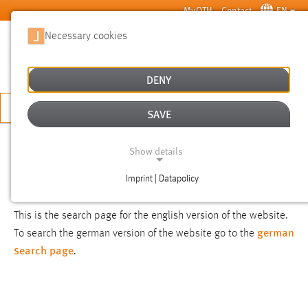
Skip to main content
MyOTH
Contact
EN
Necessary cookies
SUCHE
DENY
APPLY NOW
SAVE
SEARCH
Show details
Imprint | Datapolicy
NOTICE
NECESSARY COOKIES
This is the search page for the english version of the website.
german
To search the german version of the website go to the
search page
.