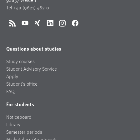
92637 Weiden
Tel
+49 (9621) 482-0
RSS
YouTube
Xing
LinkedIn
Instagram
Facebook
Questions about studies
Study courses
Student Advisory Service
Apply
Student’s office
FAQ
For students
Noticeboard
Library
Semester periods
Marketplace/Apartments