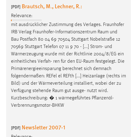
Brautsch, M., Lechner, R.:
[PDF]
Relevance:
mit ausdrücklicher Zustimmung des Verlages. Fraunhofer
IRB Verlag Fraunhofer-Informationszentrum
Raum
und
Bau Postfach 80 04 69 70504 Stuttgart Nobelstraße 12
70569 Stuttgart Telefon 07 11 9 70 - [...] Strom- und
Wärmerzeugung wurde mit der Richtlinie 2004/8/EG ein
einheitliches Verfah- ren für den EU-
Raum
festgelegt. Die
Primärenergieeinsparung berechnet sich demnach
folgendermaßen: REFel el REFth [...] Heizanlage (rechts im
Bild) und der Wärmeverteilung installiert, wobei der zu
Verfügung stehende
Raum
gut ausge- nutzt wird.
Kurzbeschreibung: � 1 wärmegeführtes Pflanzenöl-
Verbrennungsmotor-BHKW
Newsletter 2007-1
[PDF]