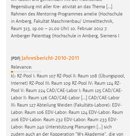
Regensburg mit aller Kre- ativität an das Thema [...]
Rahmen des Mentoring-Programmes amelie (Hochschule
in Amberg, Fakultät Maschinenbau/ Umwelttechnik,
Raum
313, 19.00 – 21.00 Uhr) 10. Februar 2012 7.
Amberger Patenttag (Hochschule in Amberg, Siemens I
Jahresbericht-2010-2011
[PDF]
Relevance:
k): RZ-Pool I:
Raum
107 RZ-Pool II:
Raum
108 (Übungspool,
Internet) RZ-Pool III:
Raum
109 RZ-Pool IV:
Raum
124 RZ-
Pool V:
Raum
224 CAD/CAE-Labor I:
Raum
125 CAD/CAE-
Labor II:
Raum
126 CAD/CAE-Labor [...] CAD/CAE-Labor
III:
Raum
127 Abteilung Weiden (Fakultäts-Labore): EDV-
Labor:
Raum
106 EDV-Labor:
Raum
124 EDV-Labor:
Raum
206 EDV-Labor:
Raum
232 EDV-Labor:
Raum
233 EDV-
Labor:
Raum
240 Unterstützung Planungen [...] sich
zudem auch an der Kooperation "W3 Akademie", die von