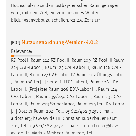
Hochschulen aus dem ostbay- erischen
Raum
getragen
wird, mit dem Ziel, ein gemeinsames Weiter-
bildungsangebot zu schaffen. 32 2.5. Zentrum
Nutzungsordnung-Version-4.0.2
[PDF]
Relevance:
RZ-Pool I,
Raum
124 RZ-Pool II,
Raum
109 RZ-Pool III
Raum
224 CAE-Labor I,
Raum
125 CAE-Labor II,
Raum
126 CAE-
Labor III,
Raum
127 CAE-Labor IV,
Raum
107 Übungs-Labor
,
Raum
108 Im [...] verteilt: EDV-Labor I,
Raum
106 EDV-
Labor II, (Projekte)
Raum
206 EDV-Labor III,
Raum
124
CAx-Labor I,
Raum
239/240 CAx-Labor II,
Raum
232 CAx-
Labor III,
Raum
233 Sprachlabor,
Raum
234 Im EDV-Labor
[...] Dotzler
Raum
204, Tel.: 09621/482-3231 e-mail:
a.dotzler@haw-aw.de Hr. Christian Rubenbauer
Raum
201, Tel.: 09621/482-3232 e-mail: c.rubenbauer@haw-
aw.de Hr. Markus Meißner
Raum
202, Tel