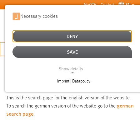
Skip to main content
MyOTH
Contact
EN
Necessary cookies
SUCHE
DENY
APPLY NOW
SAVE
SEARCH
Show details
Imprint | Datapolicy
NOTICE
NECESSARY COOKIES
This is the search page for the english version of the website.
german
To search the german version of the website go to the
search page
.