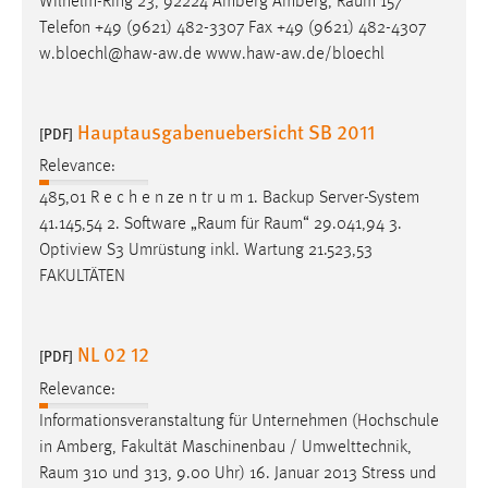
Wilhelm-Ring 23, 92224 Amberg Amberg,
Raum
157
Telefon +49 (9621) 482-3307 Fax +49 (9621) 482-4307
w.bloechl@haw-aw.de www.haw-aw.de/bloechl
Hauptausgabenuebersicht SB 2011
[PDF]
Relevance:
485,01 R e c h e n ze n tr u m 1. Backup Server-System
41.145,54 2. Software „
Raum
für
Raum
“ 29.041,94 3.
Optiview S3 Umrüstung inkl. Wartung 21.523,53
FAKULTÄTEN
NL 02 12
[PDF]
Relevance:
Informationsveranstaltung für Unternehmen (Hochschule
in Amberg, Fakultät Maschinenbau / Umwelttechnik,
Raum
310 und 313, 9.00 Uhr) 16. Januar 2013 Stress und