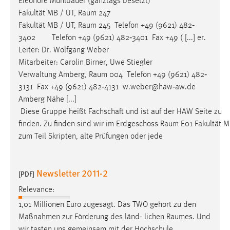
Eleonore Mühlbauer (ganztags besetzt)
Fakultät MB / UT,
Raum
247
Fakultät MB / UT,
Raum
245 Telefon +49 (9621) 482‐
3402 Telefon +49 (9621) 482‐3401 Fax +49 ( [...] er.
Leiter: Dr. Wolfgang Weber
Mitarbeiter: Carolin Birner, Uwe Stiegler
Verwaltung Amberg,
Raum
004 Telefon +49 (9621) 482‐
3131 Fax +49 (9621) 482‐4131 w.weber@haw‐aw.de
Amberg Nähe [...]
Diese Gruppe heißt Fachschaft und ist auf der HAW Seite zu
finden. Zu finden sind wir im Erdgeschoss
Raum
E01 Fakultät M
zum Teil Skripten, alte Prüfungen oder jede
Newsletter 2011-2
[PDF]
Relevance:
1,01 Millionen Euro zugesagt. Das TWO gehört zu den
Maßnahmen zur Förderung des länd- lichen
Raumes
. Und
wir tasten uns gemeinsam mit der Hochschule