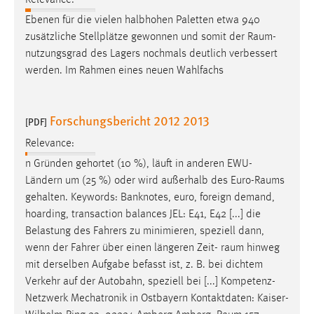
Relevance:
Ebenen für die vielen halbhohen Paletten etwa 940
zusätzliche Stellplätze gewonnen und somit der
Raum
-
nutzungsgrad des Lagers nochmals deutlich verbessert
werden. Im Rahmen eines neuen Wahlfachs
Forschungsbericht 2012 2013
[PDF]
Relevance:
n Gründen gehortet (10 %), läuft in anderen EWU-
Ländern um (25 %) oder wird außerhalb des Euro-
Raums
gehalten. Keywords: Banknotes, euro, foreign demand,
hoarding, transaction balances JEL: E41, E42 [...] die
Belastung des Fahrers zu minimieren, speziell dann,
wenn der Fahrer über einen längeren Zeit-
raum
hinweg
mit derselben Aufgabe befasst ist, z. B. bei dichtem
Verkehr auf der Autobahn, speziell bei [...] Kompetenz-
Netzwerk Mechatronik in Ostbayern Kontaktdaten: Kaiser-