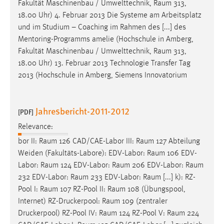
Fakultät Maschinenbau / Umwelttechnik,
Raum
313,
18.00 Uhr) 4. Februar 2013 Die Systeme am Arbeitsplatz
und im Studium – Coaching im Rahmen des [...] des
Mentoring-Programms amelie (Hochschule in Amberg,
Fakultät Maschinenbau / Umwelttechnik,
Raum
313,
18.00 Uhr) 13. Februar 2013 Technologie Transfer Tag
2013 (Hochschule in Amberg, Siemens Innovatorium
Jahresbericht-2011-2012
[PDF]
Relevance:
bor II:
Raum
126 CAD/CAE-Labor III:
Raum
127 Abteilung
Weiden (Fakultäts-Labore): EDV-Labor:
Raum
106 EDV-
Labor:
Raum
124 EDV-Labor:
Raum
206 EDV-Labor:
Raum
232 EDV-Labor:
Raum
233 EDV-Labor: Raum [...] k): RZ-
Pool I:
Raum
107 RZ-Pool II:
Raum
108 (Übungspool,
Internet) RZ-Druckerpool:
Raum
109 (zentraler
Druckerpool) RZ-Pool IV:
Raum
124 RZ-Pool V:
Raum
224