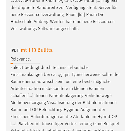
CAD/CAE-Labor I:
Raum
125 CAD/CAE-Labor [...] zugleich
die doppelte Bandbreite zur Verfügung steht. Server für
neue Ressourcenverwaltung,
Raum
]für[
Raum
Die
Hochschule Amberg-Weiden hat eine neue Ressourcen-
Ver- waltungs-Software angeschafft.
mt 1 13 Bulitta
[PDF]
Relevance:
zuletzt bedingt durch technisch-bauliche
Einschränkungen bei ca. 45 qm. Typischerweise sollte der
Raum
eher quadratisch sein, um eine best- mögliche
Arbeitssituation insbesondere in kleinen Räumen
schaffen [...] itionen Patientenlagerung Verkehrswege
Medienversorgung Visualisierung der Bildinformationen
Raum
- und OP-Beleuchtung Hygiene Aufgrund der
klinischen Anforderungen an die Ab- läufe im Hybrid-OP
[...] Platzbedarf, bauseitiger Vorbe- reitung (zum Beispiel
Schwerlastdecke), Interferenz mit anderen im
Raum
zu