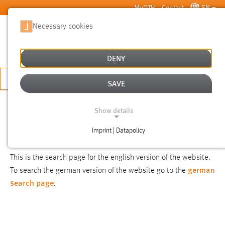
Skip to main content
MyOTH
Contact
EN
Necessary cookies
SUCHE
DENY
APPLY NOW
SAVE
SEARCH
Show details
Imprint | Datapolicy
NOTICE
NECESSARY COOKIES
This is the search page for the english version of the website.
german
To search the german version of the website go to the
search page
.