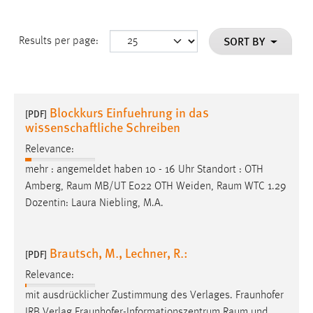
SORT BY
Results per page:
Blockkurs Einfuehrung in das
[PDF]
wissenschaftliche Schreiben
Relevance:
mehr : angemeldet haben 10 - 16 Uhr Standort : OTH
Amberg,
Raum
MB/UT E022 OTH Weiden,
Raum
WTC 1.29
Dozentin: Laura Niebling, M.A.
Brautsch, M., Lechner, R.:
[PDF]
Relevance:
mit ausdrücklicher Zustimmung des Verlages. Fraunhofer
IRB Verlag Fraunhofer-Informationszentrum
Raum
und