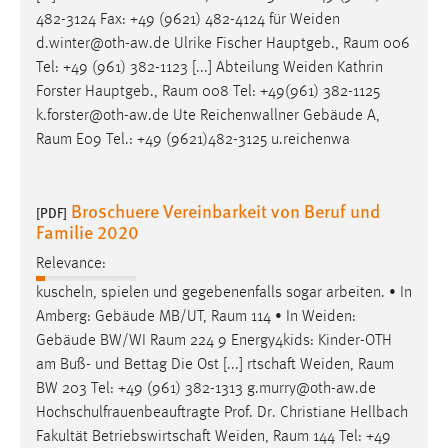
482-3124 Fax: +49 (9621) 482-4124 für Weiden
d.winter@oth-aw.de Ulrike Fischer Hauptgeb.,
Raum
006
Tel: +49 (961) 382-1123 [...] Abteilung Weiden Kathrin
Forster Hauptgeb.,
Raum
008 Tel: +49(961) 382-1125
k.forster@oth-aw.de Ute Reichenwallner Gebäude A,
Raum
E09 Tel.: +49 (9621)482-3125 u.reichenwa
Broschuere Vereinbarkeit von Beruf und
[PDF]
Familie 2020
Relevance:
kuscheln, spielen und gegebenenfalls sogar arbeiten. • In
Amberg: Gebäude MB/UT,
Raum
114 • In Weiden:
Gebäude BW/WI
Raum
224 9 Energy4kids: Kinder-OTH
am Buß- und Bettag Die Ost [...] rtschaft Weiden,
Raum
BW 203 Tel: +49 (961) 382-1313 g.murry@oth-aw.de
Hochschulfrauenbeauftragte Prof. Dr. Christiane Hellbach
Fakultät Betriebswirtschaft Weiden,
Raum
144 Tel: +49