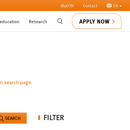
MyOTH
Contact
EN
APPLY NOW
 education
Research
SUCHE
n search page
.
FILTER
SEARCH