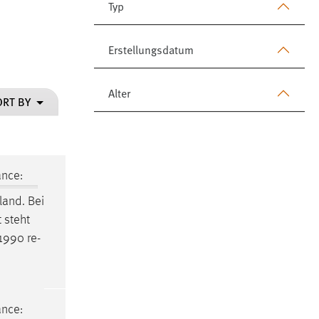
Typ
Erstellungsdatum
Alter
ORT BY
ance:
and. Bei
 steht
1990 re-
ance: