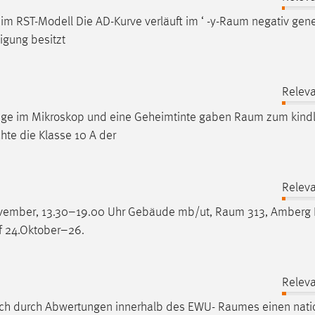
m RST-Modell Die AD-Kurve verläuft im ‘ -y-
Raum
negativ gene
eigung besitzt
Relev
iege im Mikroskop und eine Geheimtinte gaben
Raum
zum kindl
hte die Klasse 10 A der
Relev
 November, 13.30–19.00 Uhr Gebäude mb/ut,
Raum
313, Amberg 
uf 24.Oktober–26.
Relev
sich durch Abwertungen innerhalb des EWU-
Raumes
einen nati