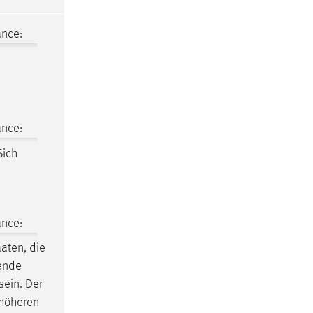
ance:
ance:
Sich
ance:
aten, die
ende
sein. Der
 höheren