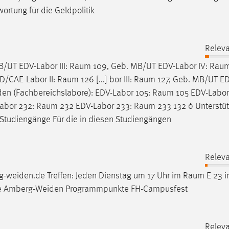
wortung für die Geldpolitik
Relev
/UT EDV-Labor III:
Raum
109, Geb. MB/UT EDV-Labor IV:
Rau
D/CAE-Labor II:
Raum
126 [...] bor III:
Raum
127, Geb. MB/UT ED
en (Fachbereichslabore): EDV-Labor 105:
Raum
105 EDV-Labor
Labor 232:
Raum
232 EDV-Labor 233:
Raum
233 132 ð Unterstü
 Studiengänge Für die in diesen Studiengängen
Relev
-weiden.de Treffen: Jeden Dienstag um 17 Uhr im
Raum
E 23 
e Amberg-Weiden Programmpunkte FH-Campusfest
Relev