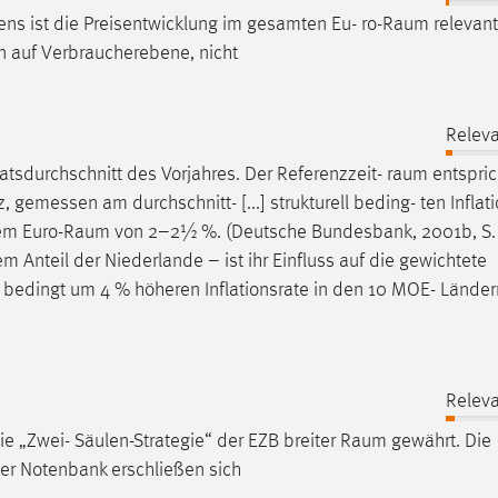
ens ist die Preisentwicklung im gesamten Eu- ro-
Raum
relevant,
n auf Verbraucherebene, nicht
Relev
tsdurchschnitt des Vorjahres. Der Referenzzeit-
raum
entsprich
z, gemessen am durchschnitt- [...] strukturell beding- ten Inflat
em Euro-
Raum
von 2–2½ %. (Deutsche Bundesbank, 2001b, S. 
em Anteil der Niederlande – ist ihr Einfluss auf die gewichtete
ll bedingt um 4 % höheren Inflationsrate in den 10 MOE- Länder
Relev
ie „Zwei- Säulen-Strategie“ der EZB breiter
Raum
gewährt. Die
iner Notenbank erschließen sich