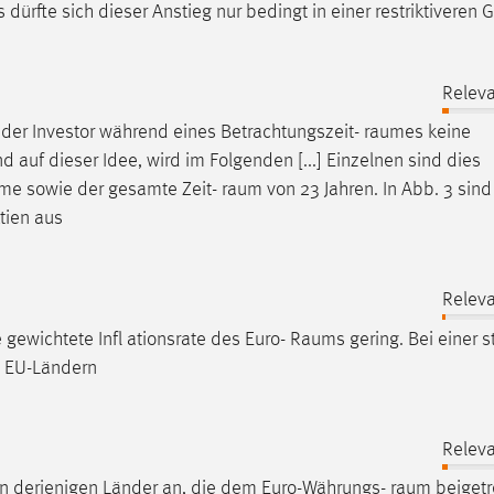
 dürfte sich dieser Anstieg nur bedingt in einer restriktiveren G
Relev
 der Investor während eines Betrachtungszeit-
raumes
keine
nd auf dieser Idee, wird im Folgenden [...] Einzelnen sind dies
ume sowie der gesamte Zeit-
raum
von 23 Jahren. In Abb. 3 sind
tien aus
Relev
e gewichtete Infl ationsrate des Euro-
Raums
gering. Bei einer st
n EU-Ländern
Relev
en derjenigen Länder an, die dem Euro-Währungs-
raum
beigetr