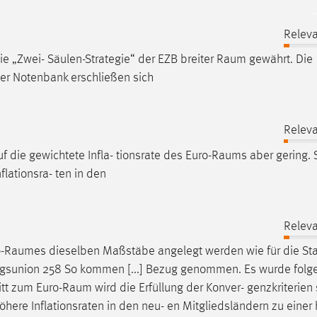
Relev
ie „Zwei- Säulen-Strategie“ der EZB breiter
Raum
gewährt. Die
iner Notenbank erschließen sich
Relev
 die gewichtete Infla- tionsrate des Euro-
Raums
aber gering. 
lationsra- ten in den
Relev
-
Raumes
dieselben Maßstäbe angelegt werden wie für die Sta
ngsunion 258 So kommen [...] Bezug genommen. Es wurde folg
itt zum Euro-
Raum
wird die Erfüllung der Konver- genzkriterien 
öhere Inflationsraten in den neu- en Mitgliedsländern zu einer