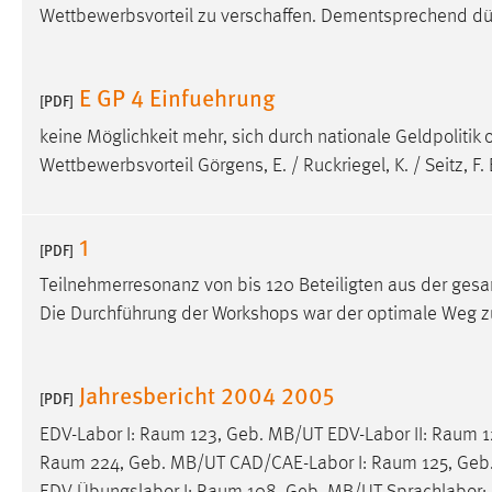
Wettbewerbsvorteil zu verschaffen. Dementsprechend dür
E GP 4 Einfuehrung
[PDF]
keine Möglichkeit mehr, sich durch nationale Geldpoliti
Wettbewerbsvorteil Görgens, E. / Ruckriegel, K. / Seitz, F
1
[PDF]
Teilnehmerresonanz von bis 120 Beteiligten aus der ge
Die Durchführung der Workshops war der optimale Weg zu
Jahresbericht 2004 2005
[PDF]
EDV-Labor I:
Raum
123, Geb. MB/UT EDV-Labor II:
Raum
1
Raum
224, Geb. MB/UT CAD/CAE-Labor I:
Raum
125, Geb
EDV-Übungslabor I:
Raum
108, Geb. MB/UT Sprachlabor: