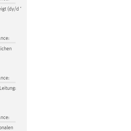
igt (dy/d ‘
ance:
ichen
ance:
Leitung:
ance:
onalen