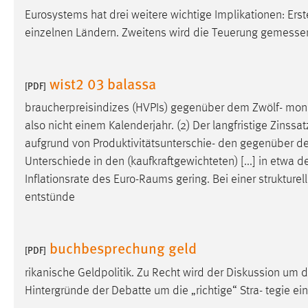
Eurosystems hat drei weitere wichtige Implikationen: Erst
einzelnen Ländern. Zweitens wird die Teuerung gemesse
wist2 03 balassa
[PDF]
braucherpreisindizes (HVPIs) gegenüber dem Zwölf- mona
also nicht einem Kalenderjahr. (2) Der langfristige Zinssat
aufgrund von Produktivitätsunterschie- den gegenüber d
Unterschiede in den (kaufkraftgewichteten) [...] in etwa d
Inflationsrate des Euro-
Raums
gering. Bei einer strukture
entstünde
buchbesprechung geld
[PDF]
rikanische Geldpolitik. Zu Recht wird der Diskussion um d
Hintergründe der Debatte um die „richtige“ Stra- tegie e