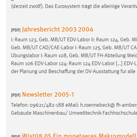
(derzeit zwölf). Das Eurosystem trägt die alleinige Verant
Jahresbericht 2003 2004
[PDF]
I:
Raum
123, Geb. MB/UT EDV-Labor II:
Raum
124, Geb. MB
Geb. MB/UT CAD/CAE-Labor I:
Raum
125, Geb. MB/UT CA
Übungslabor I:
Raum
108, Geb. MB/UT FH-Abteilung Weid
Raum
106 EDV-Labor 124:
Raum
124 EDV-Labor [...] EDV-
der Planung und Beschaffung der DV-Ausstattung für alle
Newsletter 2005-1
[PDF]
Telefon: 09621/482-188 eMail: h.roennebeck@ fh-amberg
Gebäude Maschinenbau/ Umwelttechnik Fachhochschul
Wist08 05 Ein monetaeres Makromodell
[PDF]