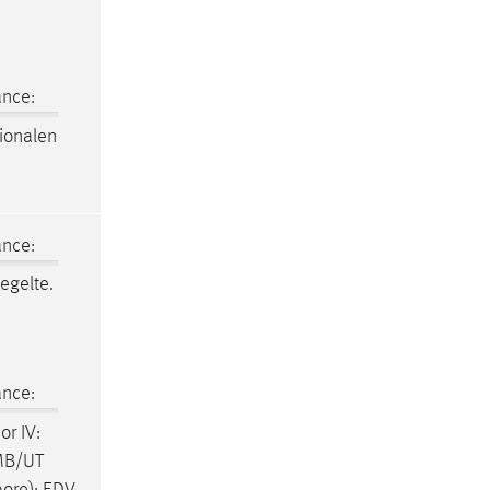
ance:
ionalen
ance:
egelte.
ance:
r IV:
MB/UT
ore): EDV-