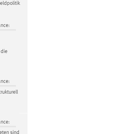
eldpolitik
ance:
 die
ance:
rukturell
ance:
eten sind