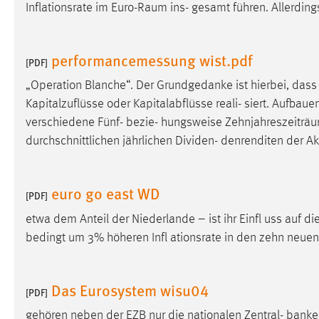
Inflationsrate im Euro-
Raum
ins- gesamt führen. Allerdings
performancemessung wist.pdf
[PDF]
„Operation Blanche“. Der Grundgedanke ist hierbei, dass
Kapitalzuflüsse oder Kapitalabflüsse reali- siert. Aufbaue
verschiedene Fünf- bezie- hungsweise Zehnjahreszeiträ
durchschnittlichen jährlichen Dividen- denrenditen der Ak
euro go east WD
[PDF]
etwa dem Anteil der Niederlande – ist ihr Einfl uss auf di
bedingt um 3% höheren Infl ationsrate in den zehn neue
Das Eurosystem wisu04
[PDF]
gehören neben der EZB nur die nationalen Zentral- bank