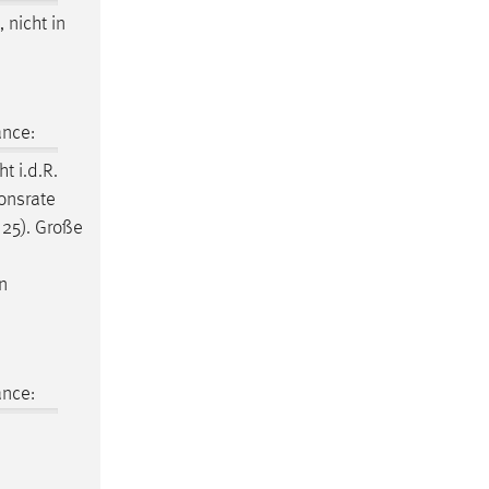
 nicht in
ance:
t i.d.R.
ionsrate
25). Große
n
ance: