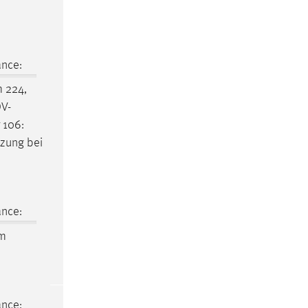
ance:
m
224,
V-
 106:
tzung bei
ance:
im
ance: