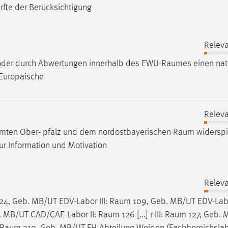
fte der Berücksichtigung
Relev
k oder durch Abwertungen innerhalb des EWU-
Raumes
einen nat
. Europäische
Relev
samten Ober- pfalz und dem nordostbayerischen
Raum
widerspi
r Information und Motivation
Relev
24, Geb. MB/UT EDV-Labor III:
Raum
109, Geb. MB/UT EDV-Labo
. MB/UT CAD/CAE-Labor II:
Raum
126 [...] r III:
Raum
127, Geb. 
Raum
319, Geb. MB/UT FH-Abteilung Weiden (Fachbereichslab