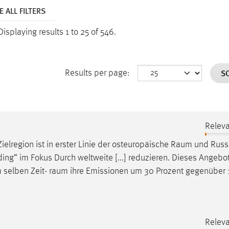
 ALL FILTERS
Displaying results 1 to 25 of 546.
S
Results per page:
Relev
ielregion ist in erster Linie der osteuropäische
Raum
und Russl
ing“ im Fokus Durch weltweite [...] reduzieren. Dieses Angebot
m selben Zeit-
raum
ihre Emissionen um 30 Prozent gegenüber 
Relev