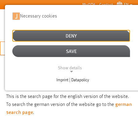
Skip to main content
MyOTH
Contact
EN
Necessary cookies
SUCHE
DENY
APPLY NOW
SAVE
SEARCH
Show details
Imprint | Datapolicy
NOTICE
NECESSARY COOKIES
This is the search page for the english version of the website.
german
To search the german version of the website go to the
search page
.