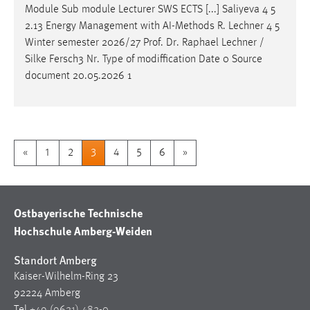
Module Sub module Lecturer SWS ECTS [...] Saliyeva 4 5
2.13 Energy Management with AI-Methods R. Lechner 4 5
Winter semester 2026/27
Prof
.
Dr
. Raphael Lechner /
Silke Fersch3 Nr. Type of modiffication Date 0 Source
document 20.05.2026 1
«
1
2
3
4
5
6
»
Ostbayerische Technische
Hochschule Amberg-Weiden
Standort Amberg
Kaiser-Wilhelm-Ring 23
92224 Amberg