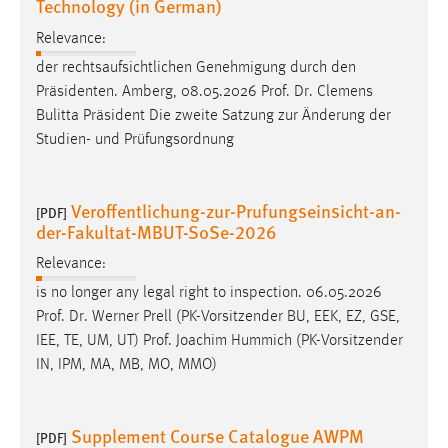
Technology (in German)
Relevance:
der rechtsaufsichtlichen Genehmigung durch den
Präsidenten. Amberg, 08.05.2026
Prof
.
Dr
. Clemens
Bulitta Präsident Die zweite Satzung zur Änderung der
Studien- und Prüfungsordnung
Veroffentlichung-zur-Prufungseinsicht-an-
[PDF]
der-Fakultat-MBUT-SoSe-2026
Relevance:
is no longer any legal right to inspection. 06.05.2026
Prof
.
Dr
. Werner Prell (PK-Vorsitzender BU, EEK, EZ, GSE,
IEE, TE, UM, UT)
Prof
. Joachim Hummich (PK-Vorsitzender
IN, IPM, MA, MB, MO, MMO)
Supplement Course Catalogue AWPM
[PDF]