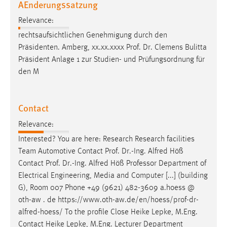
AEnderungssatzung
Relevance:
rechtsaufsichtlichen Genehmigung durch den
Präsidenten. Amberg, xx.xx.xxxx
Prof
.
Dr
. Clemens Bulitta
Präsident Anlage 1 zur Studien- und Prüfungsordnung für
den M
Contact
Relevance:
Interested? You are here: Research Research facilities
Team Automotive Contact
Prof
.
Dr
.-Ing. Alfred Höß
Contact
Prof
.
Dr
.-Ing. Alfred Höß Professor Department of
Electrical Engineering, Media and Computer [...] (building
G), Room 007 Phone +49 (9621) 482-3609 a.hoess @
oth-aw . de https://www.oth-aw.de/en/hoess/
prof
-
dr
-
alfred-hoess/ To the profile Close Heike Lepke, M.Eng.
Contact Heike Lepke, M.Eng. Lecturer Department