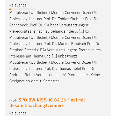
Relevance:
Modulverantwortliche(r) Module Convenor Dozent/In
Professor / Lecturer
Prof
.
Dr
. Tobias Skubacz
Prof
.
Dr
.
Rönnebeck,
Prof
.
Dr
. Skubacz Voraussetzungen*
Prerequisites Je nach zu behandelnder A [...] 50
Modulverantwortliche(r) Module Convenor Dozent/In
Professor / Lecturer
Prof
.
Dr
. Markus Brautsch
Prof
.
Dr
.
Stephan Prechtl (LBA) Voraussetzungen* Prerequisites
Interesse am Thema und [...] unbegrenzt
Modulverantwortliche(r) Module Convenor Dozent/In
Professor / Lecturer
Prof
.
Dr
. Thomas Tiefel
Prof
.
Dr
.
Andreas Fieber Voraussetzungen* Prerequisites Keine
Geeignet ab dem 1. Semester
SPO-BW-KISS-10.04.26 Final mit
[PDF]
Bekanntmachungsvermerk
Relevance: