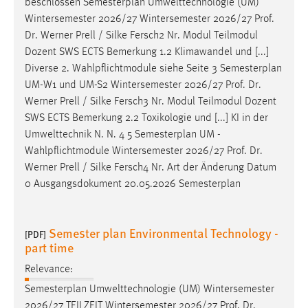
beschlossen Semesterplan Umwelttechnologie (UM)
Wintersemester 2026/27 Wintersemester 2026/27
Prof
.
Dr
. Werner Prell / Silke Fersch2 Nr. Modul Teilmodul
Dozent SWS ECTS Bemerkung 1.2 Klimawandel und [...]
Diverse 2. Wahlpflichtmodule siehe Seite 3 Semesterplan
UM-W1 und UM-S2 Wintersemester 2026/27
Prof
.
Dr
.
Werner Prell / Silke Fersch3 Nr. Modul Teilmodul Dozent
SWS ECTS Bemerkung 2.2 Toxikologie und [...] KI in der
Umwelttechnik N. N. 4 5 Semesterplan UM -
Wahlpflichtmodule Wintersemester 2026/27
Prof
.
Dr
.
Werner Prell / Silke Fersch4 Nr. Art der Änderung Datum
0 Ausgangsdokument 20.05.2026 Semesterplan
Semester plan Environmental Technology -
[PDF]
part time
Relevance:
Semesterplan Umwelttechnologie (UM) Wintersemester
2026/27 TEILZEIT Wintersemester 2026/27
Prof
.
Dr
.