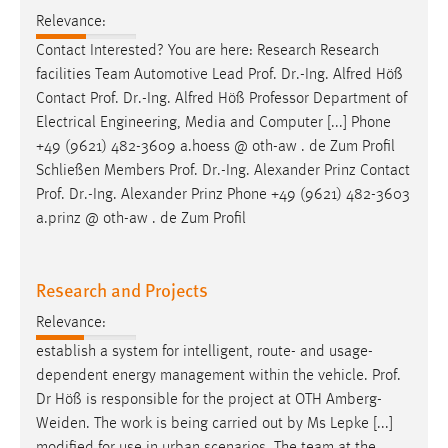
Relevance:
Contact Interested? You are here: Research Research
facilities Team Automotive Lead
Prof
.
Dr
.-Ing. Alfred Höß
Contact
Prof
.
Dr
.-Ing. Alfred Höß Professor Department of
Electrical Engineering, Media and Computer [...] Phone
+49 (9621) 482-3609 a.hoess @ oth-aw . de Zum Profil
Schließen Members
Prof
.
Dr
.-Ing. Alexander Prinz Contact
Prof
.
Dr
.-Ing. Alexander Prinz Phone +49 (9621) 482-3603
a.prinz @ oth-aw . de Zum Profil
Research and Projects
Relevance:
establish a system for intelligent, route- and usage-
dependent energy management within the vehicle.
Prof
.
Dr
Höß is responsible for the project at OTH Amberg-
Weiden. The work is being carried out by Ms Lepke [...]
modified for use in urban scenarios. The team at the