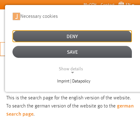
Skip to main content
MyOTH
Contact
EN
Necessary cookies
SUCHE
DENY
APPLY NOW
SAVE
SEARCH
Show details
Imprint | Datapolicy
NOTICE
NECESSARY COOKIES
This is the search page for the english version of the website.
german
To search the german version of the website go to the
search page
.