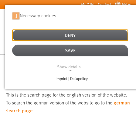
Skip to main content
MyOTH
Contact
EN
Necessary cookies
SUCHE
DENY
APPLY NOW
SAVE
SEARCH
Show details
Imprint | Datapolicy
NOTICE
NECESSARY COOKIES
This is the search page for the english version of the website.
german
To search the german version of the website go to the
search page
.