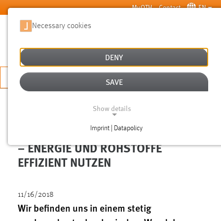
Skip to main content
MyOTH
Contact
EN
Necessary cookies
SUCHE
DENY
APPLY NOW
SAVE
You are here:
News of the OTH Amberg-Weiden
University
Show details
TECHNIKFORUM: VER(SCH)WENDEN
Imprint | Datapolicy
NECESSARY COOKIES
– ENERGIE UND ROHSTOFFE
EFFIZIENT NUTZEN
11/16/2018
Wir befinden uns in einem stetig