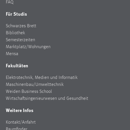
FAQ
Zweck:
Dieser Cookie ist notwendig um sich an der Website
Für Studis
einloggen zu können.
Schwarzes Brett
Cookie Laufzeit:
Bibliothek
24 Stunden
Semesterzeiten
Marktplatz/Wohnungen
Mensa
STATISTIK
Fakultäten
Statistik Cookies erfassen Informationen anonym.
Diese Informationen helfen uns zu verstehen, wie
Elektrotechnik, Medien und Informatik
unsere Besucher unsere Website nutzen.
Maschinenbau/Umwelttechnik
Weiden Business School
Matomo
Wirtschaftsingenieurwesen und Gesundheit
Name:
Weitere Infos
_pk_ref, _pk_cvar, _pk_id, _pk_ses
Kontakt/Anfahrt
Zweck:
Raumfinder
Zugriffsstatistik