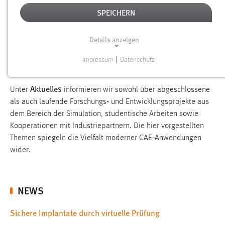
Sie sind hier:
SPEICHERN
Forschung
Forschungseinrichtungen
Labore
Details anzeigen
AKTUELLES
Impressum
|
Datenschutz
NOTWENDIGE COOKIES
Notwendige Cookies ermöglichen grundlegende
Aktuelles
Unter
informieren wir sowohl über abgeschlossene
Funktionen und sind für die einwandfreie Funktion der
als auch laufende Forschungs‑ und Entwicklungsprojekte aus
Website erforderlich.
dem Bereich der Simulation, studentische Arbeiten sowie
Kooperationen mit Industriepartnern. Die hier vorgestellten
Einverständnis
Themen spiegeln die Vielfalt moderner CAE‑Anwendungen
wider.
Name:
cookie_consent
Zweck:
NEWS
Dieser Cookie speichert die ausgewählten Einverständnis-
Optionen des Benutzers
Sichere Implantate durch virtuelle Prüfung
Cookie Laufzeit: