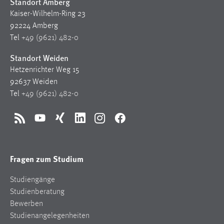
Standort Amberg
30 Tage
Kaiser-Wilhelm-Ring 23
92224 Amberg
Chat
Tel
+49 (9621) 482-0
Name:
Standort Weiden
MibewSessionID, MIBEW_UserID, mibew_locale, mibew-
Hetzenrichter Weg 15
chat-frame-style-5e9dbeb1811c0446
92637 Weiden
Zweck:
Tel
+49 (9621) 482-0
Wird benötigt um die Chatfunktion nutzen zu können.
Cookie Laufzeit:
RSS
YouTube
Xing
LinkedIn
Instagram
Facebook
MibewSessionID, mibew-chat-frame-style-
5e9dbeb1811c0446 = Sitzungslaufzeit, mibew_locale = 3
Jahre, MIBEW_UserID = 1 Jahr
Fragen zum Studium
Studiengänge
Login
Studienberatung
Name:
Bewerben
fe_user, be_user, be_lastLoginProvider
Studienangelegenheiten