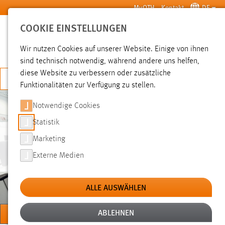
Zum Hauptinhalt springen
MyOTH
Kontakt
DE
COOKIE EINSTELLUNGEN
SUCHE
Wir nutzen Cookies auf unserer Website. Einige von ihnen
sind technisch notwendig, während andere uns helfen,
diese Website zu verbessern oder zusätzliche
JETZT BEWERBEN
Funktionalitäten zur Verfügung zu stellen.
Notwendige Cookies
Statistik
Marketing
CAE UND SIMULATION
Externe Medien
ALLE AUSWÄHLEN
ABLEHNEN
MENÜ