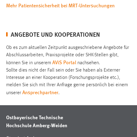
Mehr Patientensicherheit bei MRT-Untersuchungen
1 Jahr
Performance
ANGEBOTE UND KOOPERATIONEN
Name:
staticfilecache
Ob es zum aktuellen Zeitpunkt ausgeschriebene Angebote für
Zweck:
Abschlussarbeiten, Praxisprojekte oder SHK-Stellen gibt,
Für performante Seitenauslieferung wird in diesem Cookie
AViS Portal
können Sie in unserem
nachsehen.
gespeichert, ob man eingeloggt ist.
Sollte dies nicht der Fall sein oder Sie haben als Externer
Interesse an einer Kooperation (Forschungsprojekte etc.),
Sprachpräferenz
melden Sie sich mit Ihrer Anfrage gerne persönlich bei einem
Ansprechpartner
unserer
.
Name:
site-language-preference
Zweck:
Ostbayerische Technische
Das Cookie speichert die gewählte Sprache der Website.
Hochschule Amberg-Weiden
Cookie Laufzeit: