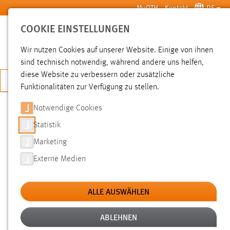
Zum Hauptinhalt springen
MyOTH
Kontakt
DE
COOKIE EINSTELLUNGEN
SUCHE
Wir nutzen Cookies auf unserer Website. Einige von ihnen
sind technisch notwendig, während andere uns helfen,
diese Website zu verbessern oder zusätzliche
JETZT BEWERBEN
Funktionalitäten zur Verfügung zu stellen.
Sie sind hier:
News der OTH Amberg-Weiden
Hochschule
Aktuelles
Notwendige Cookies
Statistik
Filter
Marketing
Externe Medien
Zeitraum
Kategorien
ALLE AUSWÄHLEN
ABLEHNEN
Fakultät Elektrotechnik, Medien und