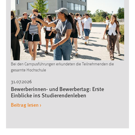
EXTERNE MEDIEN
Um Inhalte von Videoplattformen und Social Media
Plattformen anzeigen zu können, werden von diesen
externen Medien Cookies gesetzt.
YouTube
Vimeo
Bei den Campusführungen erkundeten die Teilnehmenden die
gesamte Hochschule
31.07.2026
Bewerberinnen- und Bewerbertag: Erste
Einblicke ins Studierendenleben
Beitrag lesen ›