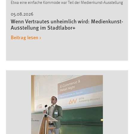
Etwa eine einfache Kommode war Teil der Medienkunst-Ausstellung
Cookie Laufzeit:
05.08.2026
Max. 13 Monate
Wenn Vertrautes unheimlich wird: Medienkunst-
Ausstellung im Stadtlabor+
Beitrag lesen ›
MARKETING
Marketing Cookies werden von Drittanbietern
verwendet, um personalisierte Werbung anzuzeigen.
Sie tun dies, indem sie Besucher über Websites
hinweg verfolgen.
Google Ads
Name:
_gcl_au
Anbieter:
Google Ireland Limited
Zweck: