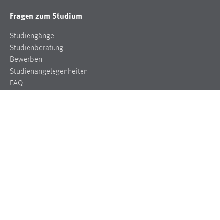
Fragen zum Studium
Studiengänge
Studienberatung
Bewerben
Studienangelegenheiten
FAQ
Für Studis
Schwarzes Brett
Bibliothek
Semesterzeiten
Marktplatz/Wohnungen
Mensa
Fakultäten
Elektrotechnik, Medien und Informatik