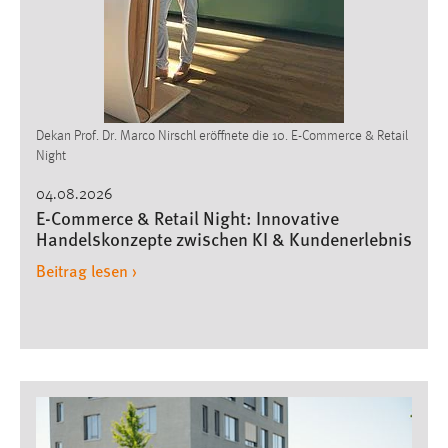
Conversion-Tracking
Cookie Laufzeit:
3 Monate
Facebook Pixel
Dekan Prof. Dr. Marco Nirschl eröffnete die 10. E-Commerce & Retail
Night
Name:
04.08.2026
_fbp
E-Commerce & Retail Night: Innovative
Handelskonzepte zwischen KI & Kundenerlebnis
Anbieter:
Facebook
Beitrag lesen ›
Zweck:
Conversion-Tracking
Cookie Laufzeit:
3 Monate