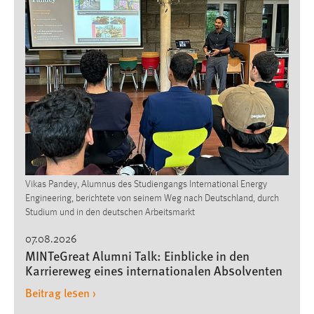
1 Jahr
Performance
Name:
staticfilecache
Zweck:
Für performante Seitenauslieferung wird in diesem Cookie
gespeichert, ob man eingeloggt ist.
Vikas Pandey, Alumnus des Studiengangs International Energy
Sprachpräferenz
Engineering, berichtete von seinem Weg nach Deutschland, durch
Studium und in den deutschen Arbeitsmarkt
Name:
site-language-preference
07.08.2026
MINTeGreat Alumni Talk: Einblicke in den
Zweck:
Karriereweg eines internationalen Absolventen
Das Cookie speichert die gewählte Sprache der Website.
Beitrag lesen ›
Cookie Laufzeit: