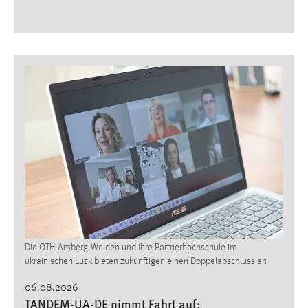
30 Tage
Chat
Name:
MibewSessionID, MIBEW_UserID, mibew_locale, mibew-
chat-frame-style-5e9dbeb1811c0446
Zweck:
Wird benötigt um die Chatfunktion nutzen zu können.
Cookie Laufzeit:
MibewSessionID, mibew-chat-frame-style-
5e9dbeb1811c0446 = Sitzungslaufzeit, mibew_locale = 3
Jahre, MIBEW_UserID = 1 Jahr
Die OTH Amberg-Weiden und ihre Partnerhochschule im
Login
ukrainischen Luzk bieten zukünftigen einen Doppelabschluss an
Name:
06.08.2026
fe_user, be_user, be_lastLoginProvider
TANDEM-UA-DE nimmt Fahrt auf: