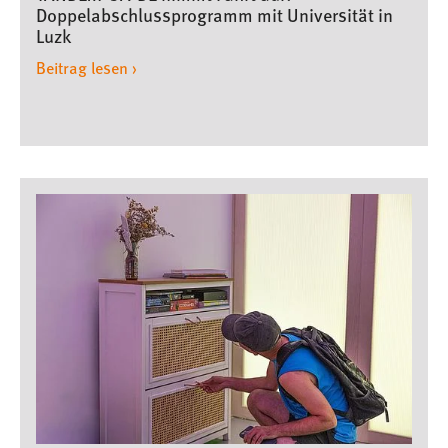
Doppelabschlussprogramm mit Universität in
Zweck:
Luzk
Dieser Cookie ist notwendig um sich an der Website
einloggen zu können.
Beitrag lesen ›
Cookie Laufzeit:
24 Stunden
STATISTIK
Statistik Cookies erfassen Informationen anonym.
Diese Informationen helfen uns zu verstehen, wie
unsere Besucher unsere Website nutzen.
Matomo
Name:
_pk_ref, _pk_cvar, _pk_id, _pk_ses
Zweck:
Zugriffsstatistik