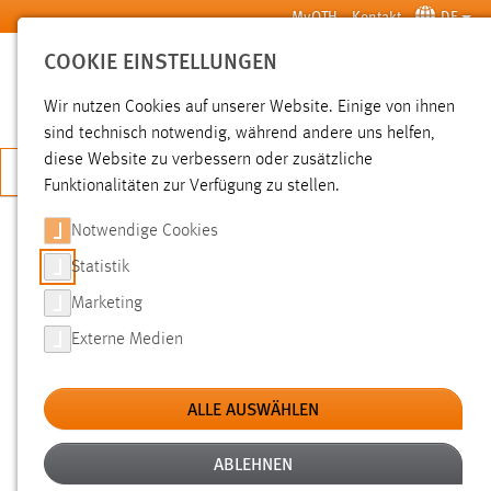
Zum Hauptinhalt springen
MyOTH
Kontakt
DE
COOKIE EINSTELLUNGEN
SUCHE
Wir nutzen Cookies auf unserer Website. Einige von ihnen
sind technisch notwendig, während andere uns helfen,
diese Website zu verbessern oder zusätzliche
JETZT BEWERBEN
Funktionalitäten zur Verfügung zu stellen.
Notwendige Cookies
SUCHE
Statistik
Marketing
FILTER
Externe Medien
Erstellungsdatum
ALLE AUSWÄHLEN
SUCHEN
ABLEHNEN