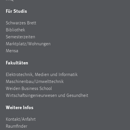
30 Tage
Für Studis
Chat
Schwarzes Brett
Bibliothek
Name:
MibewSessionID, MIBEW_UserID, mibew_locale, mibew-
Semesterzeiten
chat-frame-style-5e9dbeb1811c0446
Marktplatz/Wohnungen
Mensa
Zweck:
Wird benötigt um die Chatfunktion nutzen zu können.
Fakultäten
Cookie Laufzeit:
Elektrotechnik, Medien und Informatik
MibewSessionID, mibew-chat-frame-style-
Maschinenbau/Umwelttechnik
5e9dbeb1811c0446 = Sitzungslaufzeit, mibew_locale = 3
Weiden Business School
Jahre, MIBEW_UserID = 1 Jahr
Wirtschaftsingenieurwesen und Gesundheit
Login
Weitere Infos
Name:
Kontakt/Anfahrt
fe_user, be_user, be_lastLoginProvider
Raumfinder