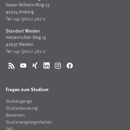
1 Jahr
Kaiser-Wilhelm-Ring 23
92224 Amberg
Tel
+49 (9621) 482-0
Performance
Standort Weiden
Name:
Hetzenrichter Weg 15
staticfilecache
92637 Weiden
Zweck:
Tel
+49 (9621) 482-0
Für performante Seitenauslieferung wird in diesem Cookie
gespeichert, ob man eingeloggt ist.
RSS
YouTube
Xing
LinkedIn
Instagram
Facebook
Sprachpräferenz
Fragen zum Studium
Name:
site-language-preference
Studiengänge
Zweck:
Studienberatung
Das Cookie speichert die gewählte Sprache der Website.
Bewerben
Studienangelegenheiten
Cookie Laufzeit:
FAQ