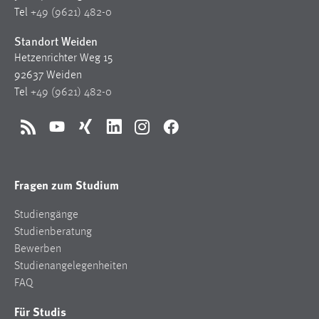
1 Jahr
Tel
+49 (9621) 482-0
Standort Weiden
Performance
Hetzenrichter Weg 15
92637 Weiden
Name:
Tel
+49 (9621) 482-0
staticfilecache
Zweck:
RSS
YouTube
Xing
LinkedIn
Instagram
Facebook
Für performante Seitenauslieferung wird in diesem Cookie
gespeichert, ob man eingeloggt ist.
Fragen zum Studium
Sprachpräferenz
Studiengänge
Name:
Studienberatung
site-language-preference
Bewerben
Zweck:
Studienangelegenheiten
Das Cookie speichert die gewählte Sprache der Website.
FAQ
Cookie Laufzeit:
Für Studis