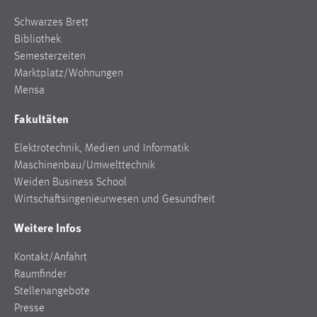
30 Tage
Schwarzes Brett
Bibliothek
Chat
Semesterzeiten
Marktplatz/Wohnungen
Name:
MibewSessionID, MIBEW_UserID, mibew_locale, mibew-
Mensa
chat-frame-style-5e9dbeb1811c0446
Fakultäten
Zweck:
Wird benötigt um die Chatfunktion nutzen zu können.
Elektrotechnik, Medien und Informatik
Maschinenbau/Umwelttechnik
Cookie Laufzeit:
Weiden Business School
MibewSessionID, mibew-chat-frame-style-
Wirtschaftsingenieurwesen und Gesundheit
5e9dbeb1811c0446 = Sitzungslaufzeit, mibew_locale = 3
Jahre, MIBEW_UserID = 1 Jahr
Weitere Infos
Login
Kontakt/Anfahrt
Raumfinder
Name:
Stellenangebote
fe_user, be_user, be_lastLoginProvider
Presse