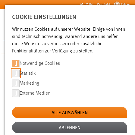
Zum Hauptinhalt springen
MyOTH
Kontakt
DE
COOKIE EINSTELLUNGEN
SUCHE
Wir nutzen Cookies auf unserer Website. Einige von ihnen
sind technisch notwendig, während andere uns helfen,
diese Website zu verbessern oder zusätzliche
JETZT BEWERBEN
Funktionalitäten zur Verfügung zu stellen.
Notwendige Cookies
SUCHE
Statistik
Marketing
FILTER
Externe Medien
Erstellungsdatum
ALLE AUSWÄHLEN
SUCHEN
ABLEHNEN