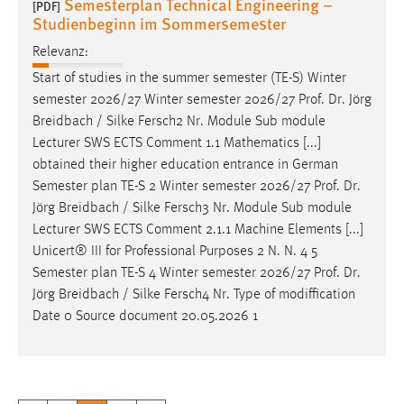
Semesterplan Technical Engineering –
[PDF]
Studienbeginn im Sommersemester
Relevanz:
Start of studies in the summer semester (TE-S) Winter
semester 2026/27 Winter semester 2026/27
Prof
.
Dr
. Jörg
Breidbach / Silke Fersch2 Nr. Module Sub module
Lecturer SWS ECTS Comment 1.1 Mathematics [...]
obtained their higher education entrance in German
Semester plan TE-S 2 Winter semester 2026/27
Prof
.
Dr
.
Jörg Breidbach / Silke Fersch3 Nr. Module Sub module
Lecturer SWS ECTS Comment 2.1.1 Machine Elements [...]
Unicert® III for Professional Purposes 2 N. N. 4 5
Semester plan TE-S 4 Winter semester 2026/27
Prof
.
Dr
.
Jörg Breidbach / Silke Fersch4 Nr. Type of modiffication
Date 0 Source document 20.05.2026 1