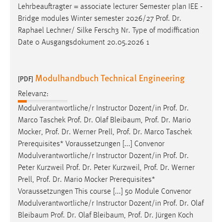
Lehrbeauftragter = associate lecturer Semester plan IEE -
Conversion-Tracking
Bridge modules Winter semester 2026/27
Prof
.
Dr
.
Cookie Laufzeit:
Raphael Lechner/ Silke Fersch3 Nr. Type of modiffication
3 Monate
Date 0 Ausgangsdokument 20.05.2026 1
Facebook Pixel
Modulhandbuch Technical Engineering
[PDF]
Name:
Relevanz:
_fbp
Modulverantwortliche/r Instructor Dozent/in
Prof
.
Dr
.
Anbieter:
Marco Taschek
Prof
.
Dr
. Olaf Bleibaum,
Prof
.
Dr
. Mario
Facebook
Mocker,
Prof
.
Dr
. Werner Prell,
Prof
.
Dr
. Marco Taschek
Prerequisites* Voraussetzungen [...] Convenor
Zweck:
Modulverantwortliche/r Instructor Dozent/in
Prof
.
Dr
.
Conversion-Tracking
Peter Kurzweil
Prof
.
Dr
. Peter Kurzweil,
Prof
.
Dr
. Werner
Cookie Laufzeit:
Prell,
Prof
.
Dr
. Mario Mocker Prerequisites*
3 Monate
Voraussetzungen This course [...] 50 Module Convenor
Modulverantwortliche/r Instructor Dozent/in
Prof
.
Dr
. Olaf
Bleibaum
Prof
.
Dr
. Olaf Bleibaum,
Prof
.
Dr
. Jürgen Koch