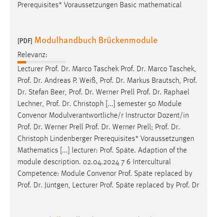
EXTERNE MEDIEN
Prerequisites* Voraussetzungen Basic mathematical
Um Inhalte von Videoplattformen und Social Media
Plattformen anzeigen zu können, werden von diesen
Modulhandbuch Brückenmodule
[PDF]
externen Medien Cookies gesetzt.
Relevanz:
YouTube
Lecturer
Prof
.
Dr
. Marco Taschek
Prof
.
Dr
. Marco Taschek,
Prof
.
Dr
. Andreas P. Weiß,
Prof
.
Dr
. Markus Brautsch,
Prof
.
Dr
. Stefan Beer,
Prof
.
Dr
. Werner Prell
Prof
.
Dr
. Raphael
Vimeo
Lechner,
Prof
.
Dr
. Christoph [...] semester 50 Module
Convenor Modulverantwortliche/r Instructor Dozent/in
Prof
.
Dr
. Werner Prell
Prof
.
Dr
. Werner Prell;
Prof
.
Dr
.
Christoph Lindenberger Prerequisites* Voraussetzungen
Mathematics [...] lecturer:
Prof
. Späte. Adaption of the
module description. 02.04.2024 7 6 Intercultural
Competence: Module Convenor
Prof
. Späte replaced by
Prof
.
Dr
. Jüntgen, Lecturer
Prof
. Späte replaced by
Prof
. Dr