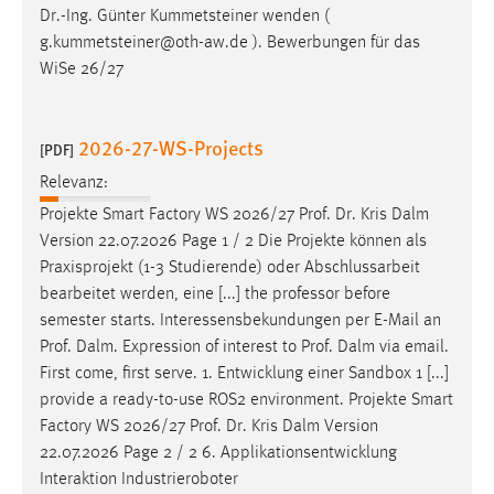
Dr
.-Ing. Günter Kummetsteiner wenden (
Zweck:
Dieser Cookie ist notwendig um sich an der Website
g.kummetsteiner@oth-aw.de ). Bewerbungen für das
einloggen zu können.
WiSe 26/27
Cookie Laufzeit:
24 Stunden
2026-27-WS-Projects
[PDF]
Relevanz:
Projekte Smart Factory WS 2026/27
Prof
.
Dr
. Kris Dalm
STATISTIK
Version 22.07.2026 Page 1 / 2 Die Projekte können als
Statistik Cookies erfassen Informationen anonym.
Praxisprojekt (1-3 Studierende) oder Abschlussarbeit
Diese Informationen helfen uns zu verstehen, wie
bearbeitet werden, eine [...] the professor before
unsere Besucher unsere Website nutzen.
semester starts. Interessensbekundungen per E-Mail an
Prof
. Dalm. Expression of interest to
Prof
. Dalm via email.
Matomo
First come, first serve. 1. Entwicklung einer Sandbox 1 [...]
provide a ready-to-use ROS2 environment. Projekte Smart
Name:
Factory WS 2026/27
Prof
.
Dr
. Kris Dalm Version
_pk_ref, _pk_cvar, _pk_id, _pk_ses
22.07.2026 Page 2 / 2 6. Applikationsentwicklung
Zweck:
Interaktion Industrieroboter
Zugriffsstatistik