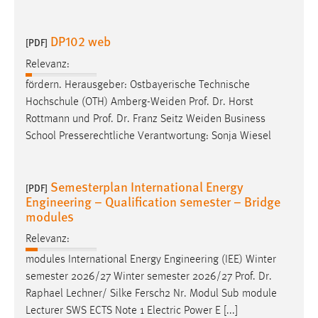
Cookie Laufzeit:
DP102 web
Max. 13 Monate
[PDF]
Relevanz:
fördern. Herausgeber: Ostbayerische Technische
MARKETING
Hochschule (OTH) Amberg-Weiden
Prof
.
Dr
. Horst
Rottmann und
Prof
.
Dr
. Franz Seitz Weiden Business
Marketing Cookies werden von Drittanbietern
School Presserechtliche Verantwortung: Sonja Wiesel
verwendet, um personalisierte Werbung anzuzeigen.
Sie tun dies, indem sie Besucher über Websites
hinweg verfolgen.
Semesterplan International Energy
[PDF]
Engineering – Qualification semester – Bridge
Google Ads
modules
Name:
Relevanz:
_gcl_au
modules International Energy Engineering (IEE) Winter
Anbieter:
semester 2026/27 Winter semester 2026/27
Prof
.
Dr
.
Google Ireland Limited
Raphael Lechner/ Silke Fersch2 Nr. Modul Sub module
Lecturer SWS ECTS Note 1 Electric Power E [...]
Zweck: