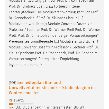
Modulverantwortung geht von
Prof
.
Dr
. Rönnebeck auf
Prof
.
Dr
. Skubacz über. 2.1.4 Fortgeschrittene
Fahrzeugtechnik: Die Modulverantwortung geht von
Prof
.
Dr
. Rönnebeck auf
Prof
.
Dr
. Skubacz über. 4 [...]
Modulverantwortliche(r) Module Convenor Dozent/In
Professor / Lecturer
Prof
.
Dr
. Werner Prell
Prof
.
Dr
. Werner
Prell,
Prof
.
Dr
. Christoph Lindenberger Voraussetzungen*
Prerequisites Grundlegende [...] Modulverantwortliche(r)
Module Convenor Dozent/In Professor / Lecturer
Prof
.
Dr
.
Klaus Sponheim
Prof
.
Dr
. Rönnebeck,
Prof
.
Dr
. Sponheim
Voraussetzungen* Prerequisites Empfehlung:
Ingenieurmathematik
Semesterplan Bio- und
[PDF]
Umweltverfahrenstechnik – Studienbeginn im
Wintersemester
Relevanz:
nik (BU) Studienbeginn Wintersemester (BU-W)