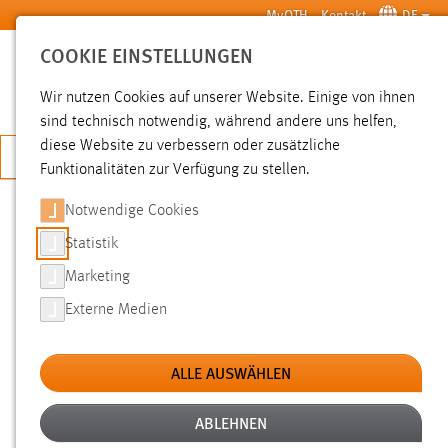
Zum Hauptinhalt springen
MyOTH
Kontakt
DE
COOKIE EINSTELLUNGEN
SUCHE
Wir nutzen Cookies auf unserer Website. Einige von ihnen
sind technisch notwendig, während andere uns helfen,
diese Website zu verbessern oder zusätzliche
JETZT BEWERBEN
Funktionalitäten zur Verfügung zu stellen.
Notwendige Cookies
SUCHE
Statistik
Marketing
FILTER
Externe Medien
Typ
ALLE AUSWÄHLEN
Erstellungsdatum
ABLEHNEN