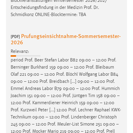
Blockveranstaltungen Wintersemester 2026/2027
Entscheidungsfindung in der Medizin
Prof
.
Dr
.
Schmidkonz ONLINE-Blocktermine: TBA
Prufungseinsichtnahme-Sommersemester-
[PDF]
2026
Relevanz:
period
Prof
. Beer Stefan Labor B82 09:00 – 12:00
Prof
.
Berninger Burkhard 159 09:00 – 12:00
Prof
. Bleibaum
Olaf 221 09:00 – 12:00
Prof
. Blöchl Wolfgang Labor B84
09:00 – 12:00
Prof
. Breidbach [...] 09:00 – 12:00
Prof
.
Emmel Andreas Labor B79 09:00 – 12:00
Prof
. Hummich
Joachim 151 09:00 – 12:00
Prof
. Jüntgen Tim 158 09:00 –
12:00
Prof
. Kammerdiener Heinrich 159 09:00 – 12:00
Prof
. Kurzweil Peter [...] 12:00
Prof
. Lechner Raphael KWK-
Technikum 09:00 – 12:00
Prof
. Lindenberger Christoph
245 09:00 – 12:00
Prof
. Meuler-List Simone 251 09:00 –
12:00
Prof
. Mocker Mario 219 09:00 – 12:00
Prof
. Prell