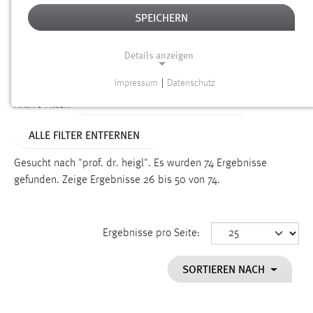
SPEICHERN
Alter
Details anzeigen
SUCHEN
Impressum
|
Datenschutz
NOTWENDIGE COOKIES
ALTER: 1 WOCHE BIS 1 MONAT
Aktive Filter:
Notwendige Cookies ermöglichen grundlegende
ALLE FILTER ENTFERNEN
Funktionen und sind für die einwandfreie Funktion der
Website erforderlich.
Gesucht nach "prof. dr. heigl".
Es wurden 74 Ergebnisse
gefunden.
Zeige Ergebnisse 26 bis 50 von 74.
Einverständnis
Name:
cookie_consent
Ergebnisse pro Seite:
Zweck:
SORTIEREN NACH
Dieser Cookie speichert die ausgewählten Einverständnis-
Optionen des Benutzers
Cookie Laufzeit: