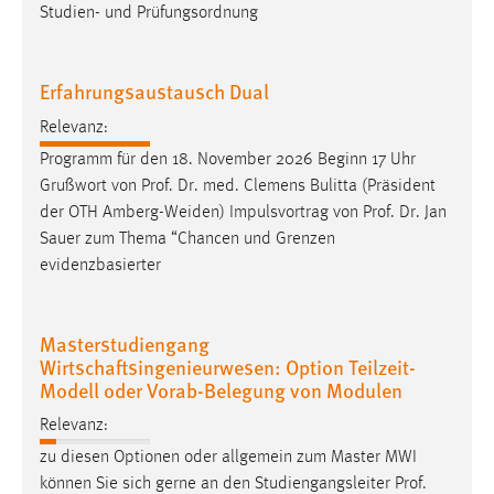
30 Tage
Studien- und Prüfungsordnung
Chat
Erfahrungsaustausch Dual
Name:
Relevanz:
MibewSessionID, MIBEW_UserID, mibew_locale, mibew-
Programm für den 18. November 2026 Beginn 17 Uhr
chat-frame-style-5e9dbeb1811c0446
Grußwort von
Prof
.
Dr
. med. Clemens Bulitta (Präsident
Zweck:
der OTH Amberg-Weiden) Impulsvortrag von
Prof
.
Dr
. Jan
Wird benötigt um die Chatfunktion nutzen zu können.
Sauer zum Thema “Chancen und Grenzen
evidenzbasierter
Cookie Laufzeit:
MibewSessionID, mibew-chat-frame-style-
5e9dbeb1811c0446 = Sitzungslaufzeit, mibew_locale = 3
Masterstudiengang
Jahre, MIBEW_UserID = 1 Jahr
Wirtschaftsingenieurwesen: Option Teilzeit-
Modell oder Vorab-Belegung von Modulen
Login
Relevanz:
Name:
zu diesen Optionen oder allgemein zum Master MWI
fe_user, be_user, be_lastLoginProvider
können Sie sich gerne an den Studiengangsleiter
Prof
.