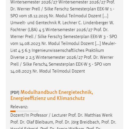
Wintersemester 2026/27 Wintersemester 2026/27
Prof
.
Dr
. Werner Prell / Silke Fersch2 Semesterplan EEK-W 1 -
SPO vom 18.12.2025 Nr. Modul Teilmodul Dozent [...]
Umwelt- und Gentechnik R. Lechner C. Lindenberger W.
Fochtner (LBA) 4 5 Wintersemester 2026/27
Prof
.
Dr
.
Werner Prell / Silke Fersch3 Semesterplan EEK-W 3 - SPO
vom 14.08.2023 Nr. Modul Teilmodul Dozent [...] Meuler-
List 4 5 6.3 Ingenieurwissenschaftliches Praktikum
Diverse 2 2,5 Wintersemester 2026/27
Prof
.
Dr
. Werner
Prell / Silke Fersch4 Semesterplan EEK-W 5 - SPO vom
14.08.2023 Nr. Modul Teilmodul Dozent
Modulhandbuch Energietechnik,
[PDF]
Energieeffizienz und Klimaschutz
Relevanz:
Dozent/In Professor / Lecturer
Prof
.
Dr
. Matthias Wenk
Prof
.
Dr
. Olaf Bleibaum,
Prof
.
Dr
. Jörg Breidbach,
Prof
.
Dr
.