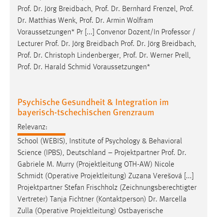
Prof
.
Dr
. Jörg Breidbach,
Prof
.
Dr
. Bernhard Frenzel,
Prof
.
Dr
. Matthias Wenk,
Prof
.
Dr
. Armin Wolfram
Voraussetzungen* Pr [...] Convenor Dozent/In Professor /
Lecturer
Prof
.
Dr
. Jörg Breidbach
Prof
.
Dr
. Jörg Breidbach,
Prof
.
Dr
. Christoph Lindenberger,
Prof
.
Dr
. Werner Prell,
Prof
.
Dr
. Harald Schmid Voraussetzungen*
Psychische Gesundheit & Integration im
bayerisch-tschechischen Grenzraum
Relevanz:
School (WEBIS), Institute of Psychology & Behavioral
Science (IPBS), Deutschland – Projektpartner
Prof
.
Dr
.
Gabriele M. Murry (Projektleitung OTH-AW) Nicole
Schmidt (Operative Projektleitung) Zuzana Verešová [...]
Projektpartner Stefan Frischholz (Zeichnungsberechtigter
Vertreter) Tanja Fichtner (Kontaktperson)
Dr
. Marcella
Zulla (Operative Projektleitung) Ostbayerische