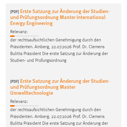
1 Jahr
Erste Satzung zur Änderung der Studien-
[PDF]
und Prüfungsordnung Master International
Performance
Energy Engineering
Relevanz:
Name:
staticfilecache
der rechtsaufsichtlichen Genehmigung durch den
Präsidenten. Amberg, 22.07.2026
Prof
.
Dr
. Clemens
Zweck:
Bulitta Präsident Die erste Satzung zur Änderung der
Für performante Seitenauslieferung wird in diesem Cookie
Studien- und Prüfungsordnung
gespeichert, ob man eingeloggt ist.
Sprachpräferenz
Erste Satzung zur Änderung der Studien-
[PDF]
und Prüfungsordnung Master
Name:
Umwelltechnologie
site-language-preference
Relevanz:
Zweck:
der rechtsaufsichtlichen Genehmigung durch den
Das Cookie speichert die gewählte Sprache der Website.
Präsidenten. Amberg, 22.07.2026
Prof
.
Dr
. Clemens
Cookie Laufzeit:
Bulitta Präsident Die erste Satzung zur Änderung der