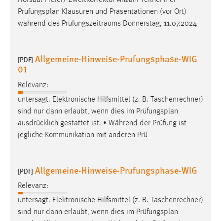
Hörsaal Prüfer/ Zweitkorrektor Anzahl Teilnehmer
30 Tage
Prüfungsplan
Klausuren und Präsentationen (vor Ort)
während des Prüfungszeitraums Donnerstag, 11.07.2024
Chat
Name:
Allgemeine-Hinweise-Prufungsphase-WIG
[PDF]
MibewSessionID, MIBEW_UserID, mibew_locale, mibew-
01
chat-frame-style-5e9dbeb1811c0446
Relevanz:
Zweck:
untersagt. Elektronische Hilfsmittel (z. B. Taschenrechner)
Wird benötigt um die Chatfunktion nutzen zu können.
sind nur dann erlaubt, wenn dies im
Prüfungsplan
Cookie Laufzeit:
ausdrücklich gestattet ist. • Während der Prüfung ist
MibewSessionID, mibew-chat-frame-style-
jegliche Kommunikation mit anderen Prü
5e9dbeb1811c0446 = Sitzungslaufzeit, mibew_locale = 3
Jahre, MIBEW_UserID = 1 Jahr
Allgemeine-Hinweise-Prufungsphase-WIG
[PDF]
Login
Relevanz:
Name:
untersagt. Elektronische Hilfsmittel (z. B. Taschenrechner)
fe_user, be_user, be_lastLoginProvider
sind nur dann erlaubt, wenn dies im
Prüfungsplan