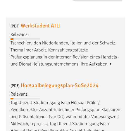
1 Jahr
Performance
Werkstudent ATU
[PDF]
Name:
Relevanz:
staticfilecache
Tschechien, den Niederlanden, Italien und der Schweiz.
Thema Ihrer Arbeit: Kennzahlengestützte
Zweck:
Prüfungsplanung
in der Internen Revision eines Handels-
Für performante Seitenauslieferung wird in diesem Cookie
gespeichert, ob man eingeloggt ist.
und Dienst- leistungsunternehmens. Ihre Aufgaben: •
Sprachpräferenz
Horsaalbelegungsplan-SoSe2024
[PDF]
Name:
Relevanz:
site-language-preference
Tag Uhrzeit Studien- gang Fach Hörsaal Prüfer/
Zweck:
Zweitkorrektor Anzahl Teilnehmer
Prüfungsplan
Klausuren
Das Cookie speichert die gewählte Sprache der Website.
und Präsentationen (vor Ort) während der Vorlesungszeit
Mittwoch, 03.07 [...] Tag Uhrzeit Studien- gang Fach
Cookie Laufzeit: