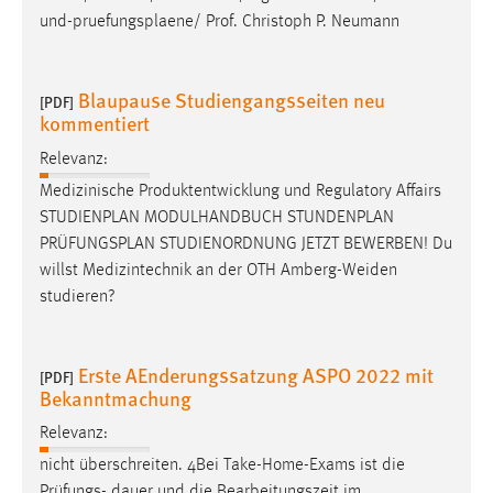
EXTERNE MEDIEN
und-
pruefungsplaene
/ Prof. Christoph P. Neumann
Um Inhalte von Videoplattformen und Social Media
Plattformen anzeigen zu können, werden von diesen
Blaupause Studiengangsseiten neu
externen Medien Cookies gesetzt.
[PDF]
kommentiert
YouTube
Relevanz:
Medizinische Produktentwicklung und Regulatory Affairs
Vimeo
STUDIENPLAN MODULHANDBUCH STUNDENPLAN
PRÜFUNGSPLAN
STUDIENORDNUNG JETZT BEWERBEN! Du
willst Medizintechnik an der OTH Amberg-Weiden
studieren?
Erste AEnderungssatzung ASPO 2022 mit
[PDF]
Bekanntmachung
Relevanz:
nicht überschreiten. 4Bei Take-Home-Exams ist die
Prüfungs- dauer und die Bearbeitungszeit im