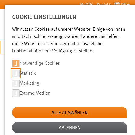
Zum Hauptinhalt springen
MyOTH
Kontakt
DE
COOKIE EINSTELLUNGEN
SUCHE
Wir nutzen Cookies auf unserer Website. Einige von ihnen
sind technisch notwendig, während andere uns helfen,
diese Website zu verbessern oder zusätzliche
JETZT BEWERBEN
Funktionalitäten zur Verfügung zu stellen.
Notwendige Cookies
SUCHE
Statistik
Marketing
FILTER
Externe Medien
Typ
ALLE AUSWÄHLEN
Erstellungsdatum
ABLEHNEN