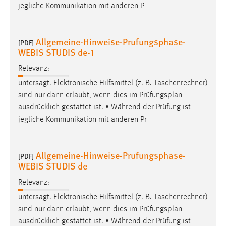
jegliche Kommunikation mit anderen P
Cookie Laufzeit:
Max. 13 Monate
Allgemeine-Hinweise-Prufungsphase-
[PDF]
WEBIS STUDIS de-1
MARKETING
Relevanz:
untersagt. Elektronische Hilfsmittel (z. B. Taschenrechner)
Marketing Cookies werden von Drittanbietern
sind nur dann erlaubt, wenn dies im
Prüfungsplan
verwendet, um personalisierte Werbung anzuzeigen.
ausdrücklich gestattet ist. • Während der Prüfung ist
Sie tun dies, indem sie Besucher über Websites
jegliche Kommunikation mit anderen Pr
hinweg verfolgen.
Google Ads
Allgemeine-Hinweise-Prufungsphase-
[PDF]
WEBIS STUDIS de
Name:
_gcl_au
Relevanz:
Anbieter:
untersagt. Elektronische Hilfsmittel (z. B. Taschenrechner)
Google Ireland Limited
sind nur dann erlaubt, wenn dies im
Prüfungsplan
ausdrücklich gestattet ist. • Während der Prüfung ist
Zweck: