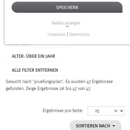
SPEICHERN
Alter
Details anzeigen
SUCHEN
Impressum
|
Datenschutz
NOTWENDIGE COOKIES
TYP: DATEIEN
Aktive Filter:
Notwendige Cookies ermöglichen grundlegende
ALTER: ÜBER EIN JAHR
Funktionen und sind für die einwandfreie Funktion der
Website erforderlich.
ALLE FILTER ENTFERNEN
Einverständnis
Gesucht nach "pruefungsplan".
Es wurden 47 Ergebnisse
Name:
gefunden.
Zeige Ergebnisse 26 bis 47 von 47.
cookie_consent
Zweck:
Ergebnisse pro Seite:
Dieser Cookie speichert die ausgewählten Einverständnis-
Optionen des Benutzers
SORTIEREN NACH
Cookie Laufzeit: