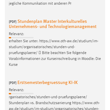
jegliche Kommunikation mit anderen Pr
Conversion-Tracking
Cookie Laufzeit:
3 Monate
Stundenplan Master Interkulturelles
[PDF]
Unternehmens- und Technologiemanagement
Facebook Pixel
Relevanz:
erhalten Sie unter: https://www.oth-aw.de/studium/im-
Name:
studium/organisatorisches/stunden-und-
_fbp
pruefungsplaene
/  Bitte beachten Sie folgende
Anbieter:
Vorabinformationen zur Kurseinschreibung in Moodle: Die
Facebook
Kurse
Zweck:
Conversion-Tracking
Erstsemesterbegruessung KI-IK
[PDF]
Cookie Laufzeit:
Relevanz:
3 Monate
rganisatorisches/stunden-und-
pruefungsplaene
/
Stundenplan vs. Brandschutzsanierung https://www.oth-
aw.de/studium/im-studium/organisatorisches/stunden-