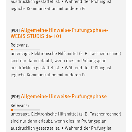
ausdrücklich gestattet ist. • Während der Prüfung ist
Zweck:
jegliche Kommunikation mit anderen Pr
Dieser Cookie ist notwendig um sich an der Website
einloggen zu können.
Cookie Laufzeit:
Allgemeine-Hinweise-Prufungsphase-
[PDF]
WEBIS STUDIS de-1 01
24 Stunden
Relevanz:
untersagt. Elektronische Hilfsmittel (z. B. Taschenrechner)
STATISTIK
sind nur dann erlaubt, wenn dies im
Prüfungsplan
Statistik Cookies erfassen Informationen anonym.
ausdrücklich gestattet ist. • Während der Prüfung ist
Diese Informationen helfen uns zu verstehen, wie
jegliche Kommunikation mit anderen Pr
unsere Besucher unsere Website nutzen.
Allgemeine-Hinweise-Prufungsphase
Matomo
[PDF]
Relevanz:
Name:
untersagt. Elektronische Hilfsmittel (z. B. Taschenrechner)
_pk_ref, _pk_cvar, _pk_id, _pk_ses
sind nur dann erlaubt, wenn dies im
Prüfungsplan
Zweck:
ausdrücklich gestattet ist. • Während der Prüfung ist
Zugriffsstatistik