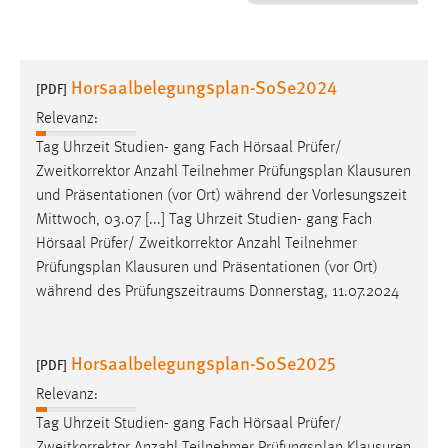
1 Jahr
Performance
Horsaalbelegungsplan-SoSe2024
[PDF]
Name:
Relevanz:
staticfilecache
Tag Uhrzeit Studien- gang Fach Hörsaal Prüfer/
Zweitkorrektor Anzahl Teilnehmer
Prüfungsplan
Klausuren
Zweck:
und Präsentationen (vor Ort) während der Vorlesungszeit
Für performante Seitenauslieferung wird in diesem Cookie
gespeichert, ob man eingeloggt ist.
Mittwoch, 03.07 [...] Tag Uhrzeit Studien- gang Fach
Hörsaal Prüfer/ Zweitkorrektor Anzahl Teilnehmer
Prüfungsplan
Klausuren und Präsentationen (vor Ort)
Sprachpräferenz
während des Prüfungszeitraums Donnerstag, 11.07.2024
Name:
site-language-preference
Horsaalbelegungsplan-SoSe2025
[PDF]
Zweck:
Relevanz:
Das Cookie speichert die gewählte Sprache der Website.
Tag Uhrzeit Studien- gang Fach Hörsaal Prüfer/
Cookie Laufzeit: