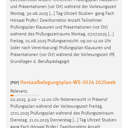
Zweitkorrektor Anzahl Teilnehmer
Prüfungsplan
Klausuren
30 Tage
und Präsentationen (vor Ort) während der Vorlesungszeit
Montag, 30.06.2025 [...] Tag Uhrzeit Studien- gang Fach
Chat
Hörsaal Prüfer/ Zweitkorrektor Anzahl Teilnehmer
Prüfungsplan
Klausuren und Präsentationen (vor Ort)
Name:
während des Prüfungszeitraums Montag, 07.07.2025 [...]
MibewSessionID, MIBEW_UserID, mibew_locale, mibew-
Freitag, 01.08.2025 Prüfungseinsicht: 09.00-12.00 Uhr
chat-frame-style-5e9dbeb1811c0446
(oder nach Vereinbarung)
Prüfungsplan
Klausuren und
Zweck:
Präsentationen (vor Ort) während der Vorlesungszeit IPE
Wird benötigt um die Chatfunktion nutzen zu können.
Grundlagen d. Berufspädagogik
Cookie Laufzeit:
MibewSessionID, mibew-chat-frame-style-
Horsaalbelegungsplan-WS-2024 2025web
5e9dbeb1811c0446 = Sitzungslaufzeit, mibew_locale = 3
[PDF]
Jahre, MIBEW_UserID = 1 Jahr
Relevanz:
02.2025, 9.00 – 12.00 Uhr Noteneinsicht in Präsenz!
Login
Prüfungsplan
während der Vorlesungszeit Freitag,
17.01.2025
Prüfungsplan
während des Prüfungszeitraum
Name:
Dienstag, 21.01.2025 Donnerstag [...] Tag Uhrzeit Studien-
fe_user, be_user, be_lastLoginProvider
gang Fach Hörsaal Prüfer/ Zweitkorrektor Anzahl