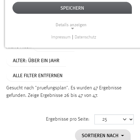
SPEICHERN
Alter
Details anzeigen
SUCHEN
Impressum
|
Datenschutz
NOTWENDIGE COOKIES
TYP: DATEIEN
Aktive Filter:
Notwendige Cookies ermöglichen grundlegende
ALTER: ÜBER EIN JAHR
Funktionen und sind für die einwandfreie Funktion der
Website erforderlich.
ALLE FILTER ENTFERNEN
Einverständnis
Gesucht nach "pruefungsplan".
Es wurden 47 Ergebnisse
Name:
gefunden.
Zeige Ergebnisse 26 bis 47 von 47.
cookie_consent
Zweck:
Ergebnisse pro Seite:
Dieser Cookie speichert die ausgewählten Einverständnis-
Optionen des Benutzers
SORTIEREN NACH
Cookie Laufzeit: