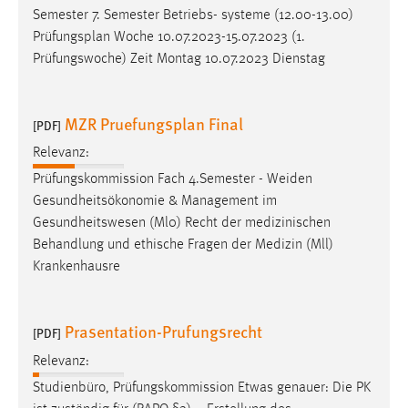
Semester 7. Semester Betriebs- systeme (12.00-13.00)
Cookie Laufzeit:
Prüfungsplan
Woche 10.07.2023-15.07.2023 (1.
Max. 13 Monate
Prüfungswoche) Zeit Montag 10.07.2023 Dienstag
MZR Pruefungsplan Final
MARKETING
[PDF]
Relevanz:
Marketing Cookies werden von Drittanbietern
verwendet, um personalisierte Werbung anzuzeigen.
Prüfungskommission Fach 4.Semester - Weiden
Sie tun dies, indem sie Besucher über Websites
Gesundheitsökonomie & Management im
hinweg verfolgen.
Gesundheitswesen (Ml0) Recht der medizinischen
Behandlung und ethische Fragen der Medizin (Mll)
Google Ads
Krankenhausre
Name:
_gcl_au
Prasentation-Prufungsrecht
[PDF]
Anbieter:
Relevanz:
Google Ireland Limited
Studienbüro, Prüfungskommission Etwas genauer: Die PK
Zweck: