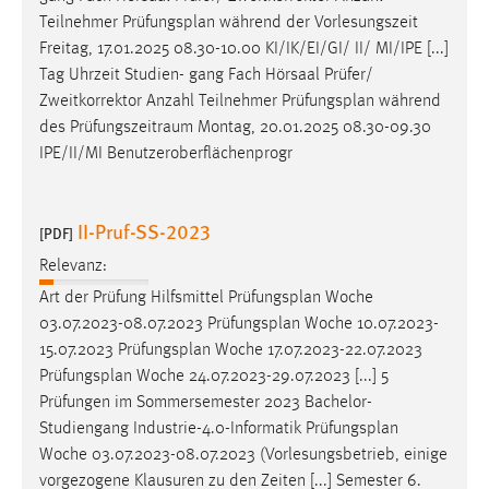
Zweck:
Teilnehmer
Prüfungsplan
während der Vorlesungszeit
Dieser Cookie ist notwendig um sich an der Website
Freitag, 17.01.2025 08.30-10.00 KI/IK/EI/GI/ II/ MI/IPE [...]
einloggen zu können.
Tag Uhrzeit Studien- gang Fach Hörsaal Prüfer/
Zweitkorrektor Anzahl Teilnehmer
Prüfungsplan
während
Cookie Laufzeit:
des Prüfungszeitraum Montag, 20.01.2025 08.30-09.30
24 Stunden
IPE/II/MI Benutzeroberflächenprogr
STATISTIK
II-Pruf-SS-2023
[PDF]
Statistik Cookies erfassen Informationen anonym.
Relevanz:
Diese Informationen helfen uns zu verstehen, wie
Art der Prüfung Hilfsmittel
Prüfungsplan
Woche
unsere Besucher unsere Website nutzen.
03.07.2023-08.07.2023
Prüfungsplan
Woche 10.07.2023-
15.07.2023
Prüfungsplan
Woche 17.07.2023-22.07.2023
Matomo
Prüfungsplan
Woche 24.07.2023-29.07.2023 [...] 5
Name:
Prüfungen im Sommersemester 2023 Bachelor-
_pk_ref, _pk_cvar, _pk_id, _pk_ses
Studiengang Industrie-4.0-Informatik
Prüfungsplan
Woche 03.07.2023-08.07.2023 (Vorlesungsbetrieb, einige
Zweck:
vorgezogene Klausuren zu den Zeiten [...] Semester 6.
Zugriffsstatistik