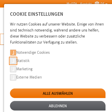
Zum Hauptinhalt springen
MyOTH
Kontakt
DE
COOKIE EINSTELLUNGEN
SUCHE
Wir nutzen Cookies auf unserer Website. Einige von ihnen
sind technisch notwendig, während andere uns helfen,
diese Website zu verbessern oder zusätzliche
JETZT BEWERBEN
Funktionalitäten zur Verfügung zu stellen.
Notwendige Cookies
SUCHE
Statistik
Marketing
FILTER
Externe Medien
Typ
ALLE AUSWÄHLEN
Erstellungsdatum
ABLEHNEN