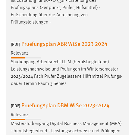
ist zuständig für (RAPO §3): - Erstellung des
Conversion-Tracking
Prüfungsplans
(Zeitpunkt, Prüfer, Hilfsmittel) -
Entscheidung über die Anrechnung von
Cookie Laufzeit:
Prüfungsleistungen -
3 Monate
Facebook Pixel
Pruefungsplan ABR WiSe 2023 2024
[PDF]
Name:
Relevanz:
_fbp
Studiengang Arbeitsrecht LL.M (berufsbegleitend)
Leistungsnachweise und Prüfungen im Wintersemester
Anbieter:
2023/2024 Fach Prüfer Zugelassene Hilfsmittel Prüfungs-
Facebook
dauer Termin Raum 3.Semes
Zweck:
Conversion-Tracking
Pruefungsplan DBM WiSe 2023-2024
[PDF]
Cookie Laufzeit:
3 Monate
Relevanz:
Masterstudiengang Digital Business Management (MBA)
- berufsbegleitend - Leistungsnachweise und Prüfungen