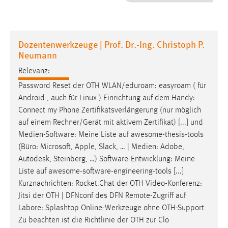
1 Jahr
Performance
Dozentenwerkzeuge | Prof. Dr.-Ing. Christoph P.
Neumann
Name:
staticfilecache
Relevanz:
Password Reset der OTH WLAN/eduroam:
easyroam
( für
Zweck:
Android
, auch für Linux )
Einrichtung
auf
dem Handy:
Für performante Seitenauslieferung wird in diesem Cookie
Connect my Phone Zertifikatsverlängerung (nur möglich
gespeichert, ob man eingeloggt ist.
auf
einem Rechner/Gerät mit aktivem Zertifikat) [...] und
Medien-Software: Meine Liste
auf
awesome-thesis-tools
Sprachpräferenz
(Büro: Microsoft, Apple, Slack, … | Medien: Adobe,
Autodesk, Steinberg, …) Software-Entwicklung: Meine
Name:
Liste
auf
awesome-software-engineering-tools [...]
site-language-preference
Kurznachrichten: Rocket.Chat der OTH Video-Konferenz:
Zweck:
Jitsi der OTH | DFNconf des DFN Remote-Zugriff
auf
Das Cookie speichert die gewählte Sprache der Website.
Labore: Splashtop Online-Werkzeuge ohne OTH-Support
Cookie Laufzeit:
Zu beachten ist die Richtlinie der OTH zur Clo