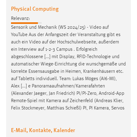
Zweck:
Physical Computing
Dieser Cookie ist notwendig um sich an der Website
einloggen zu können.
Relevanz:
Sensorik und Mechanik (WS 2024/25) - Video
auf
Cookie Laufzeit:
YouTube Aus der Anfangszeit der Veranstaltung gibt es
24 Stunden
auch ein Video
auf
der Hochschulwebseite, außerdem
ein Interview
auf
1-2-3 Campus . Erfolgreich
abgeschlossene [...] mit Display, RFID-Technologie und
STATISTIK
automatischer Wiege-
Einrichtung
die wunschgemäße und
Statistik Cookies erfassen Informationen anonym.
korrekte Essensausgabe in Heimen, Krankenhäusern etc.
Diese Informationen helfen uns zu verstehen, wie
auf
Tabletts individuell. Team: Lukas Möges (AI6-MI),
unsere Besucher unsere Website nutzen.
Alex [...] e Panoramaaufnahmen/Kamerafahrten
(Alexander Jaeger, Jan Friedrich) PI/PI-Zero,
Android
-App
Matomo
Remote-Spiel mit Kamera
auf
Zeichenfeld (Andreas Klier,
Felix Stockmeyer, Matthias Schießl) PI, PI Kamera, Servos
Name:
_pk_ref, _pk_cvar, _pk_id, _pk_ses
E-Mail, Kontakte, Kalender
Zweck:
Zugriffsstatistik