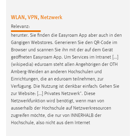
30 Tage
WLAN, VPN, Netzwerk
Chat
Relevanz:
Name:
herunter. Sie finden die
Easyroam
App aber auch in den
MibewSessionID, MIBEW_UserID, mibew_locale, mibew-
Gängigen Webstores. Generieren Sie den QR-Code im
chat-frame-style-5e9dbeb1811c0446
Browser und scannen Sie ihn mit der
auf
dem Gerät
Zweck:
geöffneten
Easyroam
App. Um Services im Intranet [...]
Wird benötigt um die Chatfunktion nutzen zu können.
(wikipedia) eduroam steht allen Angehörigen der OTH
Amberg-Weiden an anderen Hochschulen und
Cookie Laufzeit:
Einrichtungen
, die an eduroam teilnehmen, zur
MibewSessionID, mibew-chat-frame-style-
Verfügung. Die Nutzung ist denkbar einfach: Gehen Sie
5e9dbeb1811c0446 = Sitzungslaufzeit, mibew_locale = 3
Jahre, MIBEW_UserID = 1 Jahr
zur Website: [...] Privates Netzwerk". Diese
Netzwerkfunktion wird benötigt, wenn man von
ausserhalb der Hochschule
auf
Netzwerkresourcen
Login
zugreifen möchte, die nur von INNERHALB der
Name:
Hochschule, also nicht aus dem Internet
fe_user, be_user, be_lastLoginProvider