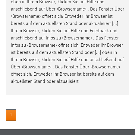
oben in Ihrem Browser, klicken Sie
auf
Hilfe und
Conversion-Tracking
anschließend
auf
Über <Browsername> . Das Fenster Über
<Browsername> öffnet sich: Entweder Ihr Browser ist
Cookie Laufzeit:
bereits
auf
dem aktuellsten Stand oder aktualisiert [...]
3 Monate
Ihrem Browser, klicken Sie
auf
Hilfe und Feedback und
anschließend
auf
Infos zu <Browsername> . Das Fenster
Facebook Pixel
Infos zu <Browsername> öffnet sich: Entweder Ihr Browser
ist bereits
auf
dem aktuellsten Stand oder [...] oben in
Name:
Ihrem Browser, klicken Sie
auf
Hilfe und anschließend
auf
_fbp
Über <Browsername> . Das Fenster Über <Browsername>
Anbieter:
öffnet sich: Entweder Ihr Browser ist bereits
auf
dem
Facebook
aktuellsten Stand oder aktualisiert
Zweck:
Conversion-Tracking
Cookie Laufzeit:
3 Monate
1