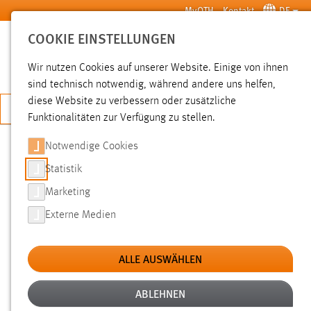
Zum Hauptinhalt springen
MyOTH
Kontakt
DE
COOKIE EINSTELLUNGEN
SUCHE
Wir nutzen Cookies auf unserer Website. Einige von ihnen
sind technisch notwendig, während andere uns helfen,
diese Website zu verbessern oder zusätzliche
JETZT BEWERBEN
Funktionalitäten zur Verfügung zu stellen.
Notwendige Cookies
SUCHE
Statistik
Marketing
FILTER
Externe Medien
Typ
ALLE AUSWÄHLEN
Erstellungsdatum
ABLEHNEN