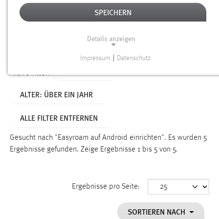
SPEICHERN
Alter
Details anzeigen
SUCHEN
Impressum
|
Datenschutz
NOTWENDIGE COOKIES
TYP: SEITEN
Aktive Filter:
Notwendige Cookies ermöglichen grundlegende
ALTER: ÜBER EIN JAHR
Funktionen und sind für die einwandfreie Funktion der
Website erforderlich.
ALLE FILTER ENTFERNEN
Einverständnis
Gesucht nach "Easyroam auf Android einrichten".
Es wurden 5
Name:
Ergebnisse gefunden.
Zeige Ergebnisse 1 bis 5 von 5.
cookie_consent
Zweck:
Ergebnisse pro Seite:
Dieser Cookie speichert die ausgewählten Einverständnis-
Optionen des Benutzers
SORTIEREN NACH
Cookie Laufzeit: