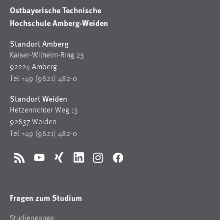
EXTERNE MEDIEN
Ostbayerische Technische
Um Inhalte von Videoplattformen und Social Media
Hochschule Amberg-Weiden
Plattformen anzeigen zu können, werden von diesen
Standort Amberg
externen Medien Cookies gesetzt.
Kaiser-Wilhelm-Ring 23
YouTube
92224 Amberg
Tel
+49 (9621) 482-0
Vimeo
Standort Weiden
Hetzenrichter Weg 15
92637 Weiden
Tel
+49 (9621) 482-0
RSS
YouTube
Xing
LinkedIn
Instagram
Facebook
Fragen zum Studium
Studiengänge