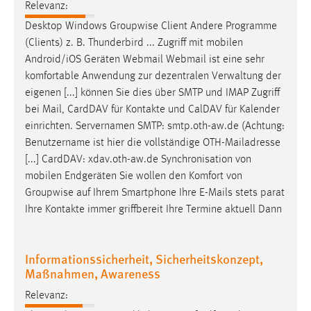
Relevanz:
Cookie Laufzeit:
Desktop Windows Groupwise Client Andere Programme
Max. 13 Monate
(Clients) z. B. Thunderbird ... Zugriff mit mobilen
Android
/iOS Geräten Webmail Webmail ist eine sehr
komfortable Anwendung zur dezentralen Verwaltung der
eigenen [...] können Sie dies über SMTP und IMAP Zugriff
MARKETING
bei Mail, CardDAV für Kontakte und CalDAV für Kalender
Marketing Cookies werden von Drittanbietern
einrichten
. Servernamen SMTP: smtp.oth-aw.de (Achtung:
verwendet, um personalisierte Werbung anzuzeigen.
Benutzername ist hier die vollständige OTH-Mailadresse
Sie tun dies, indem sie Besucher über Websites
[...] CardDAV: xdav.oth-aw.de Synchronisation von
hinweg verfolgen.
mobilen Endgeräten Sie wollen den Komfort von
Groupwise
auf
Ihrem Smartphone Ihre E-Mails stets parat
Google Ads
Ihre Kontakte immer griffbereit Ihre Termine aktuell Dann
Name:
_gcl_au
Informationssicherheit, Sicherheitskonzept,
Anbieter:
Maßnahmen, Awareness
Google Ireland Limited
Relevanz:
Zweck: