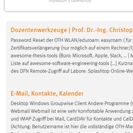
Impressum
|
Datenschutz
NOTWENDIGE COOKIES
Notwendige Cookies ermöglichen grundlegende
Funktionen und sind für die einwandfreie Funktion der
Dozentenwerkzeuge | Prof. Dr.-Ing. Christo
Website erforderlich.
Password Reset der OTH WLAN/eduroam:
easyroam
( für
Einverständnis
Zertifikatsverlängerung (nur möglich
auf
einem Rechner/Ger
awesome-thesis-tools (Büro: Microsoft, Apple, Slack, … |
Name:
cookie_consent
Liste
auf
awesome-software-engineering-tools [...] Kurznac
Zweck:
Dieser Cookie speichert die
des DFN Remote-Zugriff
auf
Labore: Splashtop Online-Wer
ausgewählten Einverständnis-Optionen
des Benutzers
Cookie Laufzeit:
E-Mail, Kontakte, Kalender
1 Jahr
Desktop Windows Groupwise Client Andere Programme (Clie
Performance
Webmail Webmail ist eine sehr komfortable Anwendung zu
und IMAP Zugriff bei Mail, CardDAV für Kontakte und Cal
Name:
staticfilecache
(Achtung: Benutzername ist hier die vollständige OTH-Ma
Zweck:
Für performante Seitenauslieferung wird