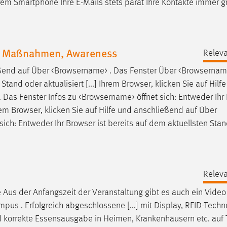
em Smartphone Ihre E-Mails stets parat Ihre Kontakte immer gri
t, Maßnahmen, Awareness
Releva
eßend
auf
Über <Browsername> . Das Fenster Über <Browsername
tand oder aktualisiert [...] Ihrem Browser, klicken Sie
auf
Hilfe
 Das Fenster Infos zu <Browsername> öffnet sich: Entweder Ihr
rem Browser, klicken Sie
auf
Hilfe und anschließend
auf
Über
ich: Entweder Ihr Browser ist bereits
auf
dem aktuellsten Stan
Releva
Aus der Anfangszeit der Veranstaltung gibt es auch ein Vide
pus . Erfolgreich abgeschlossene [...] mit Display, RFID-Tech
korrekte Essensausgabe in Heimen, Krankenhäusern etc.
auf