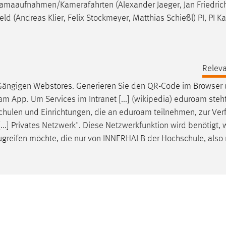
noramaaufnahmen/Kamerafahrten (Alexander Jaeger, Jan Friedrich
ld (Andreas Klier, Felix Stockmeyer, Matthias Schießl) PI, PI K
Releva
Gängigen Webstores. Generieren Sie den QR-Code im Browser
oam
App. Um Services im Intranet [...] (wikipedia) eduroam steht
chulen und
Einrichtungen
, die an eduroam teilnehmen, zur Ver
[...] Privates Netzwerk". Diese Netzwerkfunktion wird benötigt
greifen möchte, die nur von INNERHALB der Hochschule, also 