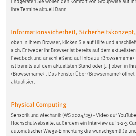
Endgeräten Sie wollen den Komfort von Groupwise
auf
Ihr
in diesem Cookie gespeichert, ob man
Ihre Termine aktuell Dann
eingeloggt ist.
Sprachpräferenz
Informationssicherheit, Sicherheitskonzep
Name:
site-language-preference
oben in Ihrem Browser, klicken Sie
auf
Hilfe und anschli
sich: Entweder Ihr Browser ist bereits
auf
dem aktuellsten S
Zweck:
Das Cookie speichert die gewählte
Feedback und anschließend
auf
Infos zu <Browsername> .
Sprache der Website.
ist bereits
auf
dem aktuellsten Stand oder [...] oben in Ih
Cookie Laufzeit:
30 Tage
<Browsername> . Das Fenster Über <Browsername> öffnet s
aktualisiert
Chat
Name:
MibewSessionID, MIBEW_UserID,
Physical Computing
mibew_locale, mibew-chat-frame-style-
5e9dbeb1811c0446
Sensorik und Mechanik (WS 2024/25) - Video
auf
YouTube 
Hochschulwebseite, außerdem ein Interview
auf
1-2-3 Cam
Zweck:
Wird benötigt um die Chatfunktion
automatischer Wiege-
Einrichtung
die wunschgemäße und 
nutzen zu können.