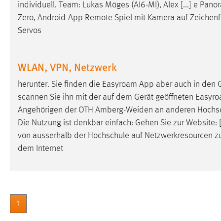
individuell. Team: Lukas Möges (AI6-MI), Alex [...] e Pa
Cookie Laufzeit:
MibewSessionID, mibew-chat-frame-
Zero,
Android
-App Remote-Spiel mit Kamera
auf
Zeichenfe
style-5e9dbeb1811c0446 =
Servos
Sitzungslaufzeit, mibew_locale = 3
Jahre, MIBEW_UserID = 1 Jahr
WLAN, VPN, Netzwerk
Login
herunter. Sie finden die
Easyroam
App aber auch in den 
Name:
fe_user, be_user, be_lastLoginProvider
scannen Sie ihn mit der
auf
dem Gerät geöffneten
Easyr
Zweck:
Angehörigen der OTH Amberg-Weiden an anderen Hochs
Dieser Cookie ist notwendig um sich an
der Website einloggen zu können.
Die Nutzung ist denkbar einfach: Gehen Sie zur Website: 
von ausserhalb der Hochschule
auf
Netzwerkresourcen zu
Cookie Laufzeit:
24 Stunden
dem Internet
STATISTIK
Statistik Cookies erfassen Informationen anonym.
1
Diese Informationen helfen uns zu verstehen, wie
unsere Besucher unsere Website nutzen.