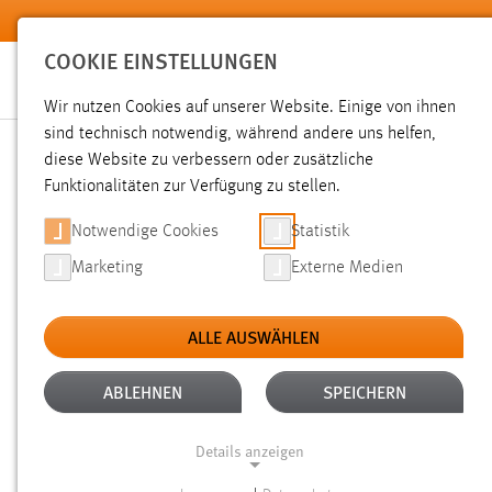
Zum Hauptinhalt springen
COOKIE EINSTELLUNGEN
Wir nutzen Cookies auf unserer Website. Einige von ihnen
sind technisch notwendig, während andere uns helfen,
diese Website zu verbessern oder zusätzliche
SUCHE
Funktionalitäten zur Verfügung zu stellen.
Notwendige Cookies
Statistik
Marketing
Externe Medien
ALLE AUSWÄHLEN
TYP: SEITEN
ALTER: ÜBER EIN JAHR
Aktive Filter:
ABLEHNEN
SPEICHERN
Gesucht nach "Easyroam auf Android einrichten".
Es wurden
Details anzeigen