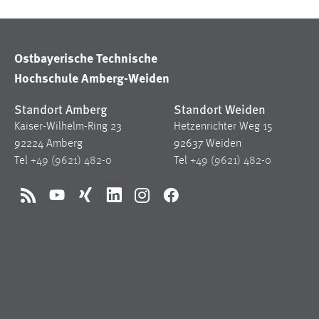
Matomo
Ostbayerische Technische
Name:
_pk_ref, _pk_cvar, _pk_id, _pk_ses
Hochschule Amberg-Weiden
Zweck:
Zugriffsstatistik
Standort Amberg
Standort Weiden
Cookie Laufzeit:
Max. 13 Monate
Kaiser-Wilhelm-Ring 23
Hetzenrichter Weg 15
92224 Amberg
92637 Weiden
Tel
+49 (9621) 482-0
Tel
+49 (9621) 482-0
MARKETING
Marketing Cookies werden von Drittanbietern
RSS
YouTube
Xing
LinkedIn
Instagram
Facebook
verwendet, um personalisierte Werbung anzuzeigen.
Sie tun dies, indem sie Besucher über Websites
hinweg verfolgen.
Google Ads
Name:
_gcl_au