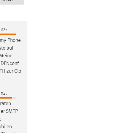
nz:
 my Phone
iste
auf
 Meine
| DFNconf
TH zur Clo
nz:
räten
ber SMTP
e
obilen