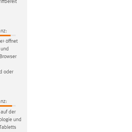
ffbereit
nz:
> öffnet
 und
 Browser
d oder
nz:
o
auf
der
nologie und
Tabletts