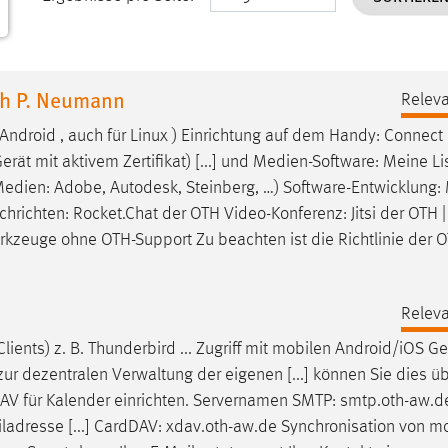
ph P. Neumann
Releva
Android
, auch für Linux )
Einrichtung
auf
dem Handy: Connect
ät mit aktivem Zertifikat) [...] und Medien-Software: Meine L
 Medien: Adobe, Autodesk, Steinberg, …) Software-Entwicklung:
hrichten: Rocket.Chat der OTH Video-Konferenz: Jitsi der OTH 
kzeuge ohne OTH-Support Zu beachten ist die Richtlinie der O
Releva
nts) z. B. Thunderbird ... Zugriff mit mobilen
Android
/iOS Ge
r dezentralen Verwaltung der eigenen [...] können Sie dies ü
DAV für Kalender
einrichten
. Servernamen SMTP: smtp.oth-aw.d
iladresse [...] CardDAV: xdav.oth-aw.de Synchronisation von m