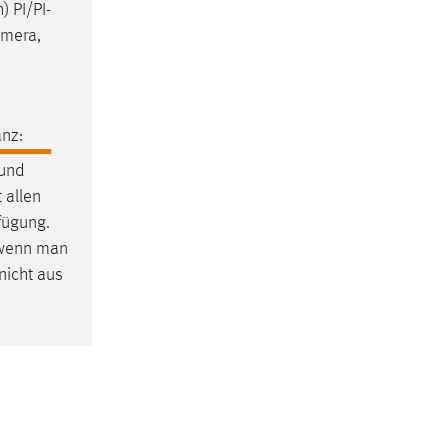
) PI/PI-
amera,
nz:
 und
 allen
fügung.
, wenn man
nicht aus