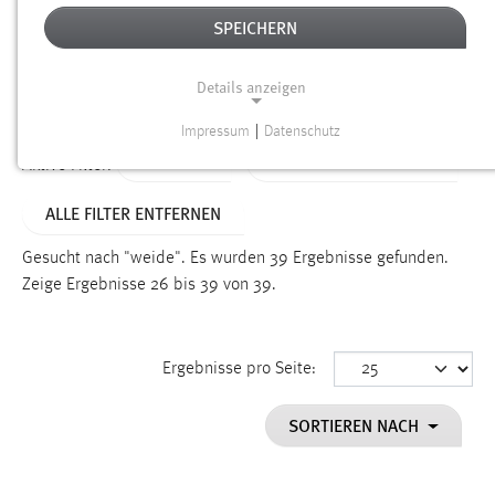
SPEICHERN
Alter
Details anzeigen
SUCHEN
Impressum
|
Datenschutz
NOTWENDIGE COOKIES
TYP: FAQ
ALTER: ÜBER EIN JAHR
Aktive Filter:
Notwendige Cookies ermöglichen grundlegende
ALLE FILTER ENTFERNEN
Funktionen und sind für die einwandfreie Funktion der
Website erforderlich.
Gesucht nach "weide".
Es wurden 39 Ergebnisse gefunden.
Zeige Ergebnisse 26 bis 39 von 39.
Einverständnis
Name:
cookie_consent
Ergebnisse pro Seite:
Zweck:
SORTIEREN NACH
Dieser Cookie speichert die ausgewählten Einverständnis-
Optionen des Benutzers
Cookie Laufzeit: