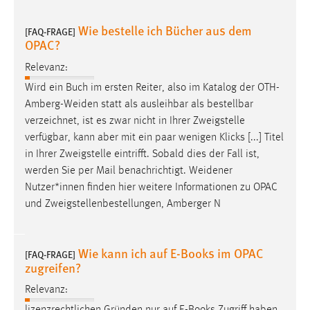
30 Tage
Wie bestelle ich Bücher aus dem
[FAQ-FRAGE]
OPAC?
Chat
Relevanz:
Name:
Wird ein Buch im ersten Reiter, also im Katalog der
OTH-
MibewSessionID, MIBEW_UserID, mibew_locale, mibew-
chat-frame-style-5e9dbeb1811c0446
Amberg-Weiden
statt als ausleihbar als bestellbar
verzeichnet, ist es zwar nicht in Ihrer Zweigstelle
Zweck:
verfügbar, kann aber mit ein paar wenigen Klicks [...] Titel
Wird benötigt um die Chatfunktion nutzen zu können.
in Ihrer Zweigstelle eintrifft. Sobald dies der Fall ist,
Cookie Laufzeit:
werden Sie per Mail benachrichtigt.
Weidener
MibewSessionID, mibew-chat-frame-style-
Nutzer*innen finden hier weitere Informationen zu OPAC
5e9dbeb1811c0446 = Sitzungslaufzeit, mibew_locale = 3
und Zweigstellenbestellungen, Amberger N
Jahre, MIBEW_UserID = 1 Jahr
Wie kann ich auf E-Books im OPAC
Login
[FAQ-FRAGE]
zugreifen?
Name:
Relevanz:
fe_user, be_user, be_lastLoginProvider