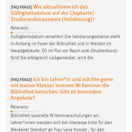
EXTERNE MEDIEN
Wie aktualisiere ich das
[FAQ-FRAGE]
Gültigkeitsdatum auf der Chipkarte/
Um Inhalte von Videoplattformen und Social Media
Studierendenausweis (Validierung)?
Plattformen anzeigen zu können, werden von diesen
externen Medien Cookies gesetzt.
Relevanz:
Gültigkeitsdatum versehen! Die Validierungsstation steht
YouTube
in Amberg im Foyer der Bilbiothek und in
Weiden
im
Hauptgebäude, EG im Flur vor Raum 006 (Studienbüro).
Vimeo
Sind Sie erfolgreich rückgemeldet, wird die
Ich bin Lehrer*in und möchte gerne
[FAQ-FRAGE]
mit meiner Klasse/ meinem W-Seminar die
Bibliothek besuchen. Gibt es besondere
Angebote?
Relevanz:
Bibliothek spezielle W-Seminarschulungen an.
Lehrer*innen wenden sich bei Interesse bitte für den
Weidener
Standort an Frau Lena Konrad , für den