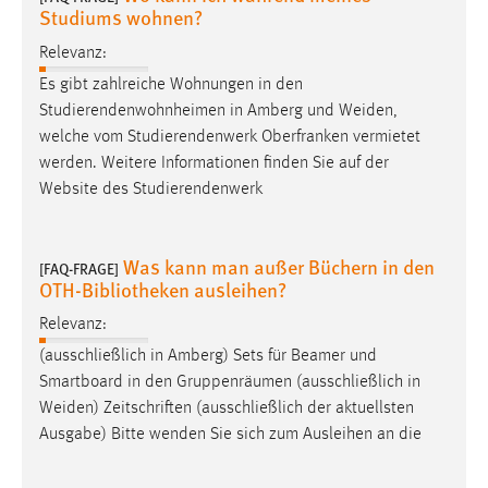
Studiums wohnen?
Conversion-Tracking
Relevanz:
Cookie Laufzeit:
Es gibt zahlreiche Wohnungen in den
3 Monate
Studierendenwohnheimen in Amberg und
Weiden
,
welche vom Studierendenwerk Oberfranken vermietet
Facebook Pixel
werden. Weitere Informationen finden Sie auf der
Website des Studierendenwerk
Name:
_fbp
Anbieter:
Was kann man außer Büchern in den
[FAQ-FRAGE]
Facebook
OTH-Bibliotheken ausleihen?
Zweck:
Relevanz:
Conversion-Tracking
(ausschließlich in Amberg) Sets für Beamer und
Smartboard in den Gruppenräumen (ausschließlich in
Cookie Laufzeit:
Weiden
) Zeitschriften (ausschließlich der aktuellsten
3 Monate
Ausgabe) Bitte wenden Sie sich zum Ausleihen an die