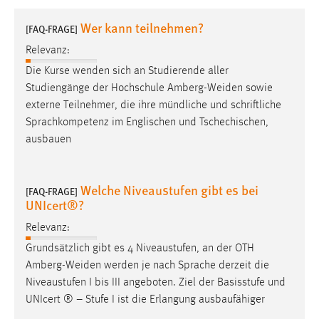
1 Jahr
Wer kann teilnehmen?
[FAQ-FRAGE]
Relevanz:
Performance
Die Kurse wenden sich an Studierende aller
Name:
Studiengänge der Hochschule
Amberg-Weiden
sowie
staticfilecache
externe Teilnehmer, die ihre mündliche und schriftliche
Sprachkompetenz im Englischen und Tschechischen,
Zweck:
ausbauen
Für performante Seitenauslieferung wird in diesem Cookie
gespeichert, ob man eingeloggt ist.
Welche Niveaustufen gibt es bei
[FAQ-FRAGE]
Sprachpräferenz
UNIcert®?
Name:
Relevanz:
site-language-preference
Grundsätzlich gibt es 4 Niveaustufen, an der OTH
Zweck:
Amberg-Weiden
werden je nach Sprache derzeit die
Das Cookie speichert die gewählte Sprache der Website.
Niveaustufen I bis III angeboten. Ziel der Basisstufe und
UNIcert ® – Stufe I ist die Erlangung ausbaufähiger
Cookie Laufzeit: