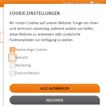
Zum Hauptinhalt springen
MyOTH
Kontakt
DE
COOKIE EINSTELLUNGEN
SUCHE
Wir nutzen Cookies auf unserer Website. Einige von ihnen
sind technisch notwendig, während andere uns helfen,
diese Website zu verbessern oder zusätzliche
JETZT BEWERBEN
Funktionalitäten zur Verfügung zu stellen.
Notwendige Cookies
SUCHE
Statistik
Marketing
FILTER
Externe Medien
Typ
ALLE AUSWÄHLEN
Erstellungsdatum
ABLEHNEN