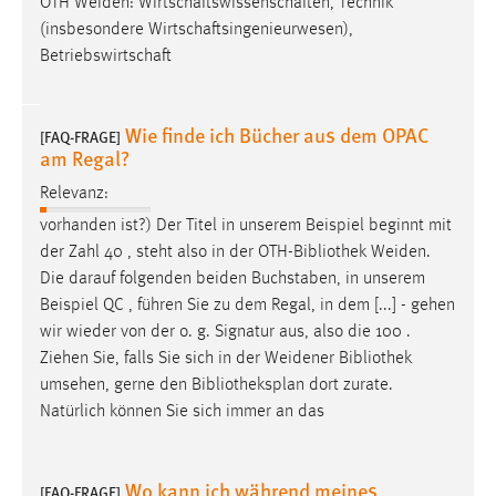
OTH
Weiden
: Wirtschaftswissenschaften, Technik
(insbesondere Wirtschaftsingenieurwesen),
Cookie Laufzeit:
Betriebswirtschaft
Max. 13 Monate
Wie finde ich Bücher aus dem OPAC
[FAQ-FRAGE]
MARKETING
am Regal?
Marketing Cookies werden von Drittanbietern
Relevanz:
verwendet, um personalisierte Werbung anzuzeigen.
vorhanden ist?) Der Titel in unserem Beispiel beginnt mit
Sie tun dies, indem sie Besucher über Websites
der Zahl 40 , steht also in der OTH-Bibliothek
Weiden
.
hinweg verfolgen.
Die darauf folgenden beiden Buchstaben, in unserem
Beispiel QC , führen Sie zu dem Regal, in dem [...] - gehen
Google Ads
wir wieder von der o. g. Signatur aus, also die 100 .
Ziehen Sie, falls Sie sich in der
Weidener
Bibliothek
Name:
umsehen, gerne den Bibliotheksplan dort zurate.
_gcl_au
Natürlich können Sie sich immer an das
Anbieter:
Google Ireland Limited
Wo kann ich während meines
[FAQ-FRAGE]
Zweck: