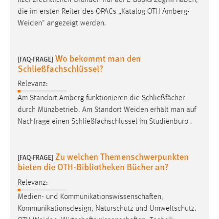
lizenzrechtlichen Gründen nur auf E-Books Zugriff haben,
Zweck:
die im ersten Reiter des OPACs „Katalog OTH
Amberg-
Dieser Cookie ist notwendig um sich an der Website
Weiden
" angezeigt werden.
einloggen zu können.
Cookie Laufzeit:
Wo bekommt man den
24 Stunden
[FAQ-FRAGE]
Schließfachschlüssel?
Relevanz:
STATISTIK
Am Standort Amberg funktionieren die Schließfächer
durch Münzbetrieb. Am Standort
Weiden
erhält man auf
Statistik Cookies erfassen Informationen anonym.
Nachfrage einen Schließfachschlüssel im Studienbüro .
Diese Informationen helfen uns zu verstehen, wie
unsere Besucher unsere Website nutzen.
Zu welchen Themenschwerpunkten
[FAQ-FRAGE]
Matomo
bieten die OTH-Bibliotheken Bücher an?
Name:
Relevanz:
_pk_ref, _pk_cvar, _pk_id, _pk_ses
Medien- und Kommunikationswissenschaften,
Zweck:
Kommunikationsdesign, Naturschutz und Umweltschutz.
Zugriffsstatistik