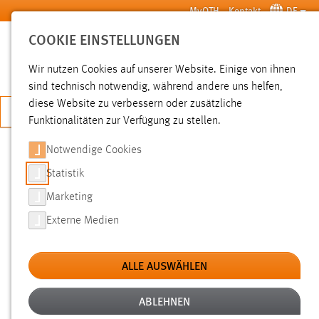
Zum Hauptinhalt springen
MyOTH
Kontakt
DE
COOKIE EINSTELLUNGEN
SUCHE
Wir nutzen Cookies auf unserer Website. Einige von ihnen
sind technisch notwendig, während andere uns helfen,
diese Website zu verbessern oder zusätzliche
JETZT BEWERBEN
Funktionalitäten zur Verfügung zu stellen.
Notwendige Cookies
SUCHE
Statistik
Marketing
FILTER
Externe Medien
Typ
ALLE AUSWÄHLEN
Erstellungsdatum
ABLEHNEN