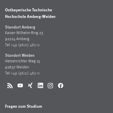
30 Tage
Ostbayerische Technische
Hochschule Amberg-Weiden
Chat
Standort Amberg
Name:
MibewSessionID, MIBEW_UserID, mibew_locale, mibew-
Kaiser-Wilhelm-Ring 23
chat-frame-style-5e9dbeb1811c0446
92224 Amberg
Tel
+49 (9621) 482-0
Zweck:
Wird benötigt um die Chatfunktion nutzen zu können.
Standort Weiden
Hetzenrichter Weg 15
Cookie Laufzeit:
MibewSessionID, mibew-chat-frame-style-
92637 Weiden
5e9dbeb1811c0446 = Sitzungslaufzeit, mibew_locale = 3
Tel
+49 (9621) 482-0
Jahre, MIBEW_UserID = 1 Jahr
RSS
YouTube
Xing
LinkedIn
Instagram
Facebook
Login
Name:
Fragen zum Studium
fe_user, be_user, be_lastLoginProvider