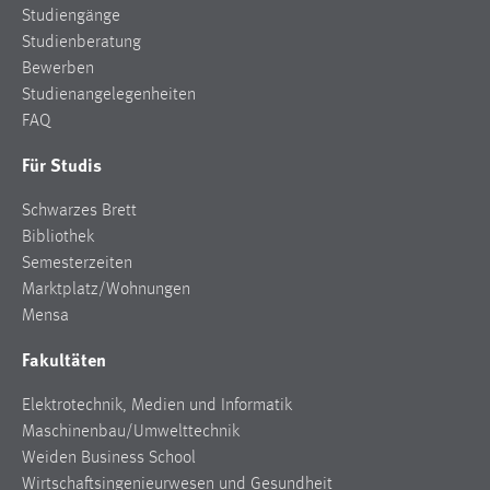
Studiengänge
Zweck:
Studienberatung
Dieser Cookie ist notwendig um sich an der Website
einloggen zu können.
Bewerben
Studienangelegenheiten
Cookie Laufzeit:
FAQ
24 Stunden
Für Studis
Schwarzes Brett
STATISTIK
Bibliothek
Statistik Cookies erfassen Informationen anonym.
Semesterzeiten
Diese Informationen helfen uns zu verstehen, wie
Marktplatz/Wohnungen
unsere Besucher unsere Website nutzen.
Mensa
Matomo
Fakultäten
Name:
Elektrotechnik, Medien und Informatik
_pk_ref, _pk_cvar, _pk_id, _pk_ses
Maschinenbau/Umwelttechnik
Weiden Business School
Zweck:
Wirtschaftsingenieurwesen und Gesundheit
Zugriffsstatistik