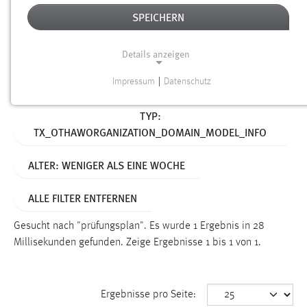
SPEICHERN
Alter
Details anzeigen
SUCHEN
Impressum
|
Datenschutz
NOTWENDIGE COOKIES
Aktive Filter:
TYP:
Notwendige Cookies ermöglichen grundlegende
TX_OTHAWORGANIZATION_DOMAIN_MODEL_INFO
Funktionen und sind für die einwandfreie Funktion der
Website erforderlich.
ALTER: WENIGER ALS EINE WOCHE
Einverständnis
ALLE FILTER ENTFERNEN
Name:
cookie_consent
Gesucht nach "prüfungsplan".
Es wurde 1 Ergebnis in 28
Millisekunden gefunden.
Zeige Ergebnisse 1 bis 1 von 1.
Zweck:
Dieser Cookie speichert die ausgewählten Einverständnis-
Optionen des Benutzers
Ergebnisse pro Seite:
Cookie Laufzeit: