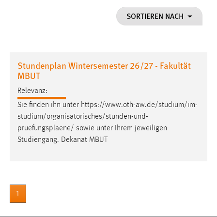
1 Jahr
SORTIEREN NACH
Performance
Name:
Stundenplan Wintersemester 26/27 - Fakultät
staticfilecache
MBUT
Zweck:
Relevanz:
Für performante Seitenauslieferung wird in diesem Cookie
Sie finden ihn unter https://www.oth-aw.de/studium/im-
gespeichert, ob man eingeloggt ist.
studium/organisatorisches/stunden-und-
pruefungsplaene
/ sowie unter Ihrem jeweiligen
Sprachpräferenz
Studiengang. Dekanat MBUT
Name:
site-language-preference
Zweck:
Das Cookie speichert die gewählte Sprache der Website.
1
Cookie Laufzeit: