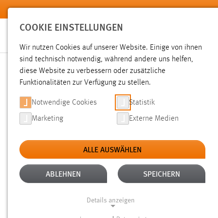
Zum Hauptinhalt springen
COOKIE EINSTELLUNGEN
Wir nutzen Cookies auf unserer Website. Einige von ihnen
sind technisch notwendig, während andere uns helfen,
diese Website zu verbessern oder zusätzliche
SUCHE
Funktionalitäten zur Verfügung zu stellen.
Notwendige Cookies
Statistik
Marketing
Externe Medien
ALLE AUSWÄHLEN
TYP: DATEIEN
ALTER: 1 BIS 6 MONATE
Aktive Filter:
ABLEHNEN
SPEICHERN
Gesucht nach "moodle".
Es wurden 43 Ergebnisse gefunde
Details anzeigen