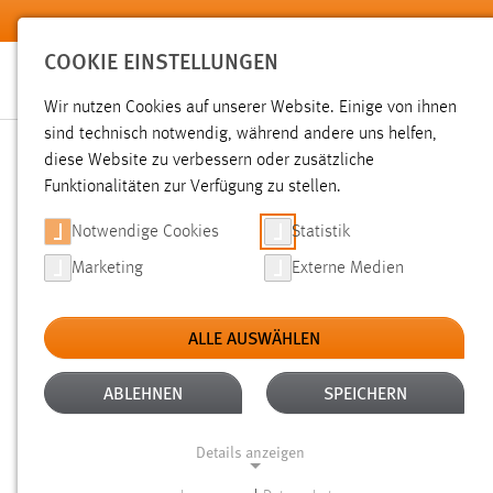
Zum Hauptinhalt springen
COOKIE EINSTELLUNGEN
Wir nutzen Cookies auf unserer Website. Einige von ihnen
sind technisch notwendig, während andere uns helfen,
diese Website zu verbessern oder zusätzliche
SUCHE
Funktionalitäten zur Verfügung zu stellen.
Notwendige Cookies
Statistik
Marketing
Externe Medien
ALLE AUSWÄHLEN
TYP: DATEIEN
ALTER: 1 BIS 6 MONATE
Aktive Filter:
ABLEHNEN
SPEICHERN
Gesucht nach "moodle".
Es wurden 42 Ergebnisse gefunde
Details anzeigen