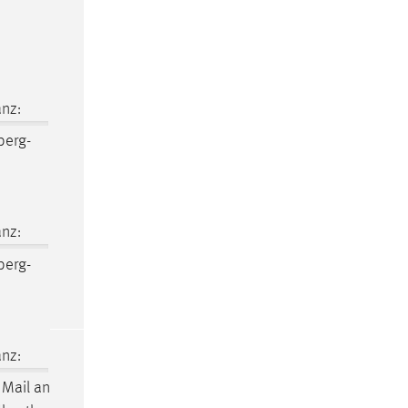
nz:
erg-
nz:
erg-
nz:
Mail an