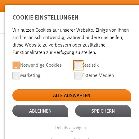
Zum Hauptinhalt springen
COOKIE EINSTELLUNGEN
Wir nutzen Cookies auf unserer Website. Einige von ihnen
sind technisch notwendig, während andere uns helfen,
diese Website zu verbessern oder zusätzliche
SUCHE
Funktionalitäten zur Verfügung zu stellen.
Notwendige Cookies
Statistik
Marketing
Externe Medien
ALLE AUSWÄHLEN
TYP: DATEIEN
ALTER: 1 BIS 6 MONATE
Aktive Filter:
ABLEHNEN
SPEICHERN
Gesucht nach "moodle".
Es wurden 43 Ergebnisse gefunde
Details anzeigen