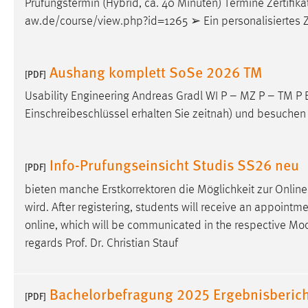
Prüfungstermin (Hybrid, ca. 40 Minuten) Termine Zertifika
in diesem Cookie gespeichert, ob man
aw.de/course/view.php?id=1265 ➢ Ein personalisiertes Zert
eingeloggt ist.
Sprachpräferenz
Aushang komplett SoSe 2026 TM
[PDF]
Name:
site-language-preference
Usability Engineering Andreas Gradl WI P – MZ P – TM P B
Einschreibeschlüssel erhalten Sie zeitnah) und besuchen 
Zweck:
Das Cookie speichert die gewählte
Sprache der Website.
Cookie Laufzeit:
Info-Prufungseinsicht Studis SS26 neu
30 Tage
[PDF]
bieten manche Erstkorrektoren die Möglichkeit zur Online
Chat
wird. After registering, students will receive an appointm
online, which will be communicated in the respective
Moo
Name:
MibewSessionID, MIBEW_UserID,
regards Prof. Dr. Christian Stauf
mibew_locale, mibew-chat-frame-style-
5e9dbeb1811c0446
Zweck:
Wird benötigt um die Chatfunktion
Bachelorbefragung 2025 Ergebnisberich
[PDF]
nutzen zu können.