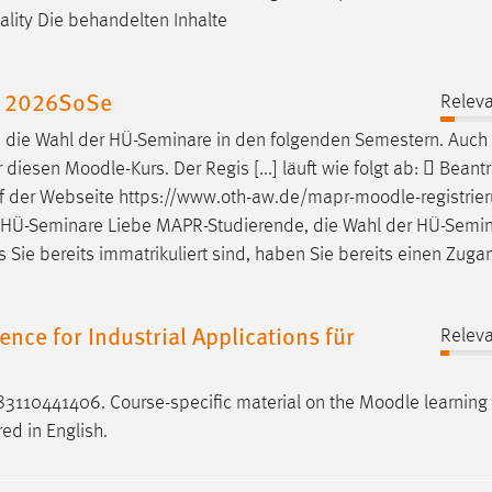
onality Die behandelten Inhalte
e 2026SoSe
Releva
ls die Wahl der HÜ-Seminare in den folgenden Semestern. Auch
r diesen
Moodle
-Kurs. Der Regis [...] läuft wie folgt ab:  Bean
auf der Webseite https://www.oth-aw.de/mapr-
moodle
-registrie
der HÜ-Seminare Liebe MAPR-Studierende, die Wahl der HÜ-Semin
 Sie bereits immatrikuliert sind, haben Sie bereits einen Zuga
ence for Industrial Applications für
Releva
3110441406. Course-specific material on the
Moodle
learning 
red in English.