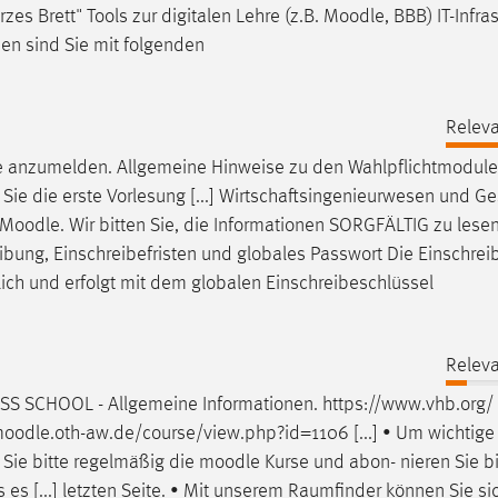
 Brett" Tools zur digitalen Lehre (z.B.
Moodle
, BBB) IT-Infra
en sind Sie mit folgenden
Releva
e
anzumelden. Allgemeine Hinweise zu den Wahlpflichtmodulen
Sie die erste Vorlesung [...] Wirtschaftsingenieurwesen und G
Moodle
. Wir bitten Sie, die Informationen SORGFÄLTIG zu lese
eibung, Einschreibefristen und globales Passwort Die Einschrei
ich und erfolgt mit dem globalen Einschreibeschlüssel
Releva
S SCHOOL - Allgemeine Informationen. https://www.vhb.org/
oodle
.oth-aw.de/course/view.php?id=1106 [...] • Um wichtige
 Sie bitte regelmäßig die
moodle
Kurse und abon- nieren Sie b
 es [...] letzten Seite. • Mit unserem Raumfinder können Sie s