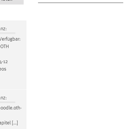
nz:
 Verfügbar:
r OTH
4-12
deos
nz:
oodle
.oth-
itel [...]