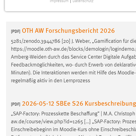
Impressum
|
Datenschutz
NOTWENDIGE COOKIES
Notwendige Cookies ermöglichen grundlegende
Funktionen und sind für die einwandfreie Funktion der
OTH AW Forschungsbericht 2026
Website erforderlich.
[PDF]
5281/zenodo.3944786 [20] J. Weber, „Gamification für di
Einverständnis
https://
moodle
.oth-aw.de/blocks/demologin/logindemo.p
Amberg-Weiden durch das Service Center Digitale Aufga
Name:
cookie_consent
Feedbackmöglichkeiten, wo- durch Erwerb von deklarativem
Zweck:
Dieser Cookie speichert die
Minuten). Die Interaktionen werden mit Hilfe des
Moodle
ausgewählten Einverständnis-Optionen
regelmäßig aktiv in den Lernprozess
des Benutzers
Cookie Laufzeit:
1 Jahr
2026-05-12 SBEe S26 Kursbeschreibun
[PDF]
Performance
„SAP-Factory: Prozesskette Beschaffung“ | M.A. Christo
aw.de/course/view.php?id=1265 [...] „SAP-Factory: Proze
Name:
staticfilecache
Einschreibebeginn im
Moodle
-Kurs ohne Einschreibeschlüs
Zweck:
Für performante Seitenauslieferung wird