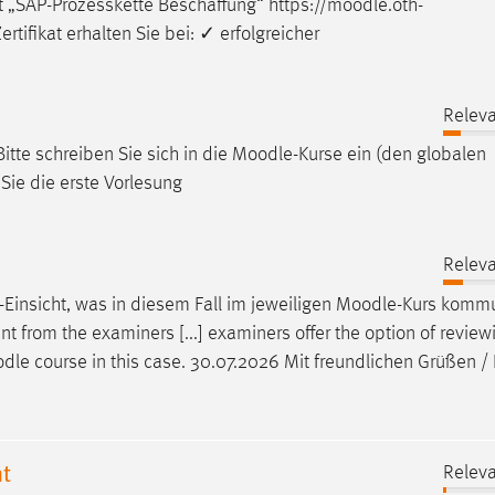
t „SAP-Prozesskette Beschaffung“ https://
moodle
.oth-
ifikat erhalten Sie bei: ✓ erfolgreicher
Releva
itte schreiben Sie sich in die
Moodle
-Kurse ein (den globalen
Sie die erste Vorlesung
Releva
-Einsicht, was in diesem Fall im jeweiligen
Moodle
-Kurs kommu
ent from the examiners [...] examiners offer the option of revi
dle
course in this case. 30.07.2026 Mit freundlichen Grüßen /
t
Releva