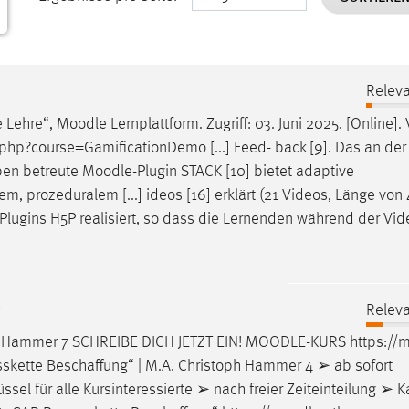
Releva
e Lehre“,
Moodle
Lernplattform. Zugriff: 03. Juni 2025. [Online].
hp?course=GamificationDemo [...] Feed- back [9]. Das an de
ben betreute
Moodle
-Plugin STACK [10] bietet adaptive
, prozeduralem [...] ideos [16] erklärt (21 Videos, Länge von 
-Plugins H5P realisiert, so dass die Lernenden während der Vi
g
Releva
ph Hammer 7 SCHREIBE DICH JETZT EIN!
MOODLE
-KURS https://
m
sskette Beschaffung“ | M.A. Christoph Hammer 4 ➢ ab sofort
sel für alle Kursinteressierte ➢ nach freier Zeiteinteilung ➢ Kap