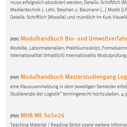
muss erfolgreich absolviert werden; Details: Schriftlich (
M
externen Medien Cookies gesetzt.
Medientechnik 1. Löhr, Stephan 2. Baumann [...] ModA (LPo
Details: Schriftlich (
Moodle
) und mündlich im Kurs Visuel
YouTube
Modulhandbuch Bio- und Umweltverfahr
Vimeo
[PDF]
Modelle, Labormaterialien; Praktikumsskript, Formelsa
Internationalität (Inhaltlich) Internationality Modulprüfung
Modulhandbuch Masterstudiengang Logis
[PDF]
eine Klausuranmeldung in dem jeweiligen Semester erfolg
Studierende der Logistik“ termingerecht hochzuladen. 4
MHB ME SoSe26
[PDF]
Teaching Material / Reading Skript sowie weitere Info