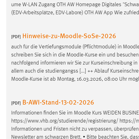
ume W-LAN Zugang OTH AW Homepage Digitales "Schwarzes
Cookie Laufzeit:
MibewSessionID, mibew-chat-frame-
(EDV-Arbeitsplätze, EDV-Labore) OTH AW App Wie zufried
style-5e9dbeb1811c0446 =
Sitzungslaufzeit, mibew_locale = 3
Jahre, MIBEW_UserID = 1 Jahr
Hinweise-zu-Moodle-SoSe-2026
[PDF]
Login
auch für die Vertiefungsmodule (Pflichtmodule) in
Moodl
schreiben Sie sich in die
Moodle
-Kurse ein und besuchen 
Name:
fe_user, be_user, be_lastLoginProvider
nachfolgend informieren wir Sie zur Kurseinschreibung in
Zweck:
Dieser Cookie ist notwendig um sich an
allem auch die studiengangss [...] ++ Ablauf Kurseinschr
der Website einloggen zu können.
Moodle
-Kurse ist ab Montag, 16.03.2026, 08:00 Uhr mögl
Cookie Laufzeit:
24 Stunden
B-AWI-Stand-13-02-2026
[PDF]
STATISTIK
Informationen finden Sie im
Moodle
Kurs WEIDEN BUSINES
https://www.vhb.org/studierende/registrierung/ https://
m
Statistik Cookies erfassen Informationen anonym.
Informationen und Fristen nicht zu verpassen, überprüfen
Diese Informationen helfen uns zu verstehen, wie
Newsletter am schwarzen Brett. • Bitte beachten Sie, dass
unsere Besucher unsere Website nutzen.