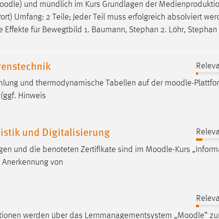
oodle
) und mündlich im Kurs Grundlagen der Medienprodukti
rt) Umfang: 2 Teile; Jeder Teil muss erfolgreich absolviert wer
le Effekte für Bewegtbild 1. Baumann, Stephan 2. Löhr, Stepha
enstechnik
Releva
mmlung und thermodynamische Tabellen auf der
moodle
-Plattfo
 (ggf. Hinweis
tik und Digitalisierung
Releva
en und die benoteten Zertifikate sind im
Moodle
-Kurs „Inform
.3 Anerkennung von
Releva
rmationen werden über das Lernmanagementsystem „
Moodle
“ zu