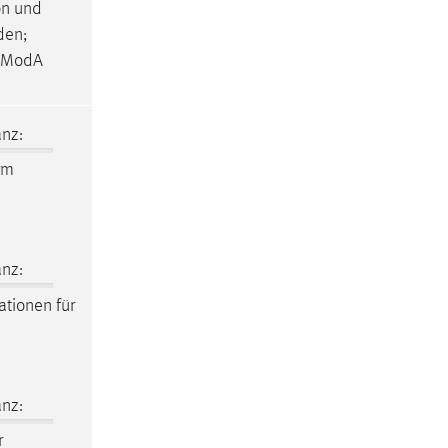
on und
den;
n ModA
nz:
rm
nz:
ationen für
nz:
r