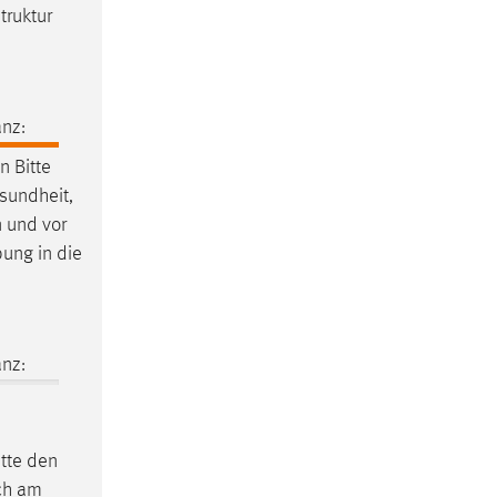
struktur
nz:
 Bitte
esundheit,
n und vor
bung in die
nz:
itte den
ich am