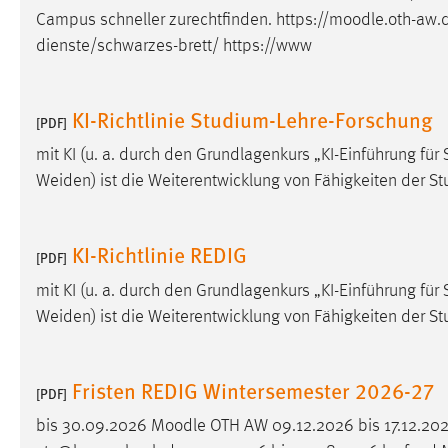
Campus schneller zurechtfinden. https://
moodle
.oth-aw.
Matomo
dienste/schwarzes-brett/ https://www
Name:
_pk_ref, _pk_cvar, _pk_id, _pk_ses
KI-Richtlinie Studium-Lehre-Forschung
Zweck:
[PDF]
Zugriffsstatistik
mit KI (u. a. durch den Grundlagenkurs „KI-Einführung 
Cookie Laufzeit:
Max. 13 Monate
Weiden) ist die Weiterentwicklung von Fähigkeiten der 
MARKETING
KI-Richtlinie REDIG
[PDF]
Marketing Cookies werden von Drittanbietern
mit KI (u. a. durch den Grundlagenkurs „KI-Einführung 
verwendet, um personalisierte Werbung anzuzeigen.
Weiden) ist die Weiterentwicklung von Fähigkeiten der 
Sie tun dies, indem sie Besucher über Websites
hinweg verfolgen.
Fristen REDIG Wintersemester 2026-27
Google Ads
[PDF]
bis 30.09.2026
Moodle
OTH AW 09.12.2026 bis 17.12.20
Name:
_gcl_au