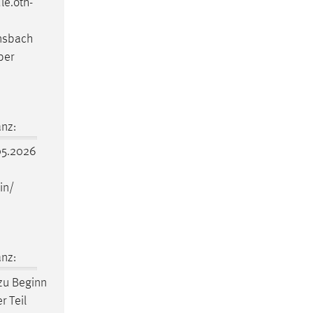
le
.oth-
Ansbach
ber
nz:
5.2026
in/
nz:
zu Beginn
r Teil