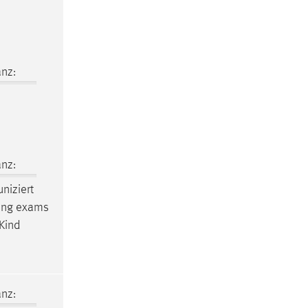
nz:
nz:
niziert
ewing exams
 Kind
nz: