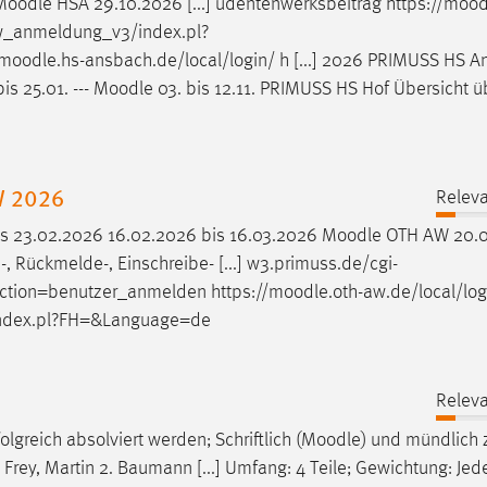
Moodle
HSA 29.10.2026 [...] udentenwerksbeitrag https://
mood
ew_anmeldung_v3/index.pl?
moodle
.hs-ansbach.de/local/login/ h [...] 2026 PRIMUSS HS 
s 25.01. ---
Moodle
03. bis 12.11. PRIMUSS HS Hof Übersicht ü
W 2026
Releva
is 23.02.2026 16.02.2026 bis 16.03.2026
Moodle
OTH AW 20.0
 Rückmelde-, Einschreibe- [...] w3.primuss.de/cgi-
ion=benutzer_anmelden https://
moodle
.oth-aw.de/local/log
index.pl?FH=&Language=de
Releva
lgreich absolviert werden; Schriftlich (
Moodle
) und mündlich 
ey, Martin 2. Baumann [...] Umfang: 4 Teile; Gewichtung: Jede