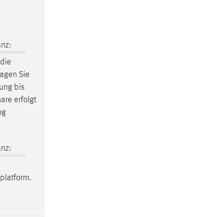
nz:
 die
tragen Sie
rung bis
are erfolgt
ng
nz:
platform.