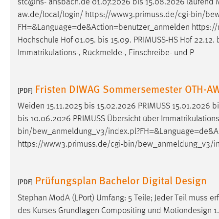
stc@hs- ansbach.de 01.07.2026 bis 15.08.2026 laufend
Anbieter:
Google Ireland Limited
aw.de/local/login/ https://www3.primuss.de/cgi-bin/b
FH=&Language=de&Action=benutzer_anmelden https://
Zweck:
Conversion-Tracking
Hochschule Hof 01.05. bis 15.09. PRIMUSS-HS Hof 22.12. bi
Cookie Laufzeit:
3 Monate
Immatrikulations-, Rückmelde-, Einschreibe- und P
Facebook Pixel
Fristen DIWAG Sommersemester OTH-A
[PDF]
Name:
_fbp
Weiden 15.11.2025 bis 15.02.2026 PRIMUSS 15.01.2026 b
Anbieter:
Facebook
bis 10.06.2026 PRIMUSS Übersicht über Immatrikulations-,
bin/bew_anmeldung_v3/index.pl?FH=&Language=de&Act
Zweck:
Conversion-Tracking
https://www3.primuss.de/cgi-bin/bew_anmeldung_v3/
Cookie Laufzeit:
3 Monate
Prüfungsplan Bachelor Digital Design
[PDF]
EXTERNE MEDIEN
Stephan ModA (LPort) Umfang: 5 Teile; Jeder Teil muss erfo
Um Inhalte von Videoplattformen und Social Media
des Kurses Grundlagen Compositing und Motiondesign 1. Fr
Plattformen anzeigen zu können, werden von diesen