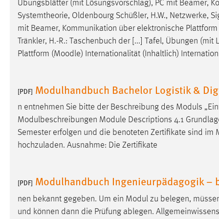
Übungsblätter (mit Lösungsvorschlag), PC mit Beamer, Ko
externen Medien Cookies gesetzt.
Systemtheorie, Oldenbourg Schüßler, H.W., Netzwerke, Sig
mit Beamer, Kommunikation über elektronische Plattform 
YouTube
Tränkler, H.-R.: Taschenbuch der [...] Tafel, Übungen (m
Plattform (
Moodle
) Internationalität (Inhaltlich) Internat
Vimeo
Modulhandbuch Bachelor Logistik & Digi
[PDF]
n entnehmen Sie bitte der Beschreibung des Moduls „Ei
Modulbeschreibungen Module Descriptions 4.1 Grundlage
Semester erfolgen und die benoteten Zertifikate sind im
hochzuladen. Ausnahme: Die Zertifikate
Modulhandbuch Ingenieurpädagogik – be
[PDF]
nen bekannt gegeben. Um ein Modul zu belegen, müssen 
und können dann die Prüfung ablegen. Allgemeinwissens