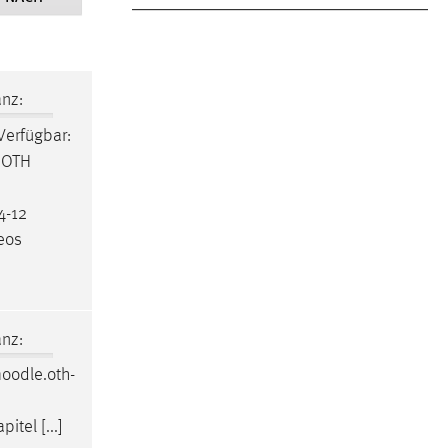
nz:
 Verfügbar:
r OTH
4-12
deos
nz:
oodle
.oth-
itel [...]