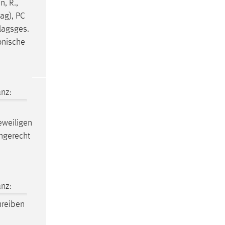
, R.,
ag), PC
lagsges.
onische
nz:
eweiligen
ingerecht
nz:
hreiben