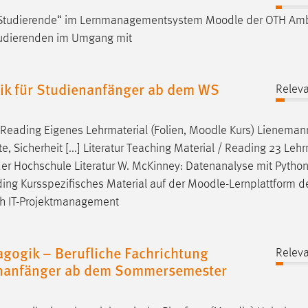
für Studierende“ im Lernmanagementsystem
Moodle
der OTH Amb
Studierenden im Umgang mit
ik für Studienanfänger ab dem WS
Releva
/ Reading Eigenes Lehrmaterial (Folien,
Moodle
Kurs) Lienemann
e, Sicherheit [...] Literatur Teaching Material / Reading 23 Lehr
der Hochschule Literatur W. McKinney: Datenanalyse mit Python,
ading Kursspezifisches Material auf der
Moodle
-Lernplattform d
uch IT-Projektmanagement
ogik – Berufliche Fachrichtung
Releva
ienanfänger ab dem Sommersemester