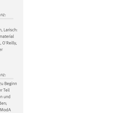
nz:
, Larisch:
material
 O'Reilly,
er
nz:
zu Beginn
r Teil
on und
den;
n ModA