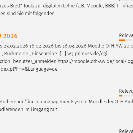
 Brett" Tools zur digitalen Lehre (z.B.
Moodle
, BBB) IT-Infra
en sind Sie mit folgenden
W 2026
Releva
is 23.02.2026 16.02.2026 bis 16.03.2026
Moodle
OTH AW 20.0
 Rückmelde-, Einschreibe- [...] w3.primuss.de/cgi-
ion=benutzer_anmelden https://
moodle
.oth-aw.de/local/log
index.pl?FH=&Language=de
Releva
für Studierende“ im Lernmanagementsystem
Moodle
der OTH Amb
Studierenden im Umgang mit
Releva