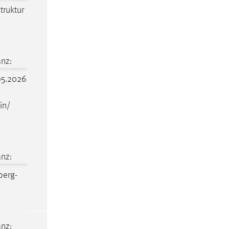
struktur
nz:
5.2026
in/
nz:
erg-
nz: