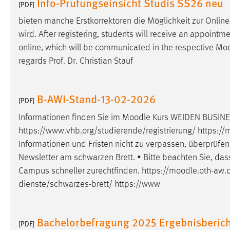
Info-Prufungseinsicht Studis SS26 neu
[PDF]
Cookie Laufzeit:
MibewSessionID, mibew-chat-frame-
bieten manche Erstkorrektoren die Möglichkeit zur Online
style-5e9dbeb1811c0446 =
Sitzungslaufzeit, mibew_locale = 3
wird. After registering, students will receive an appointm
Jahre, MIBEW_UserID = 1 Jahr
online, which will be communicated in the respective
Moo
regards Prof. Dr. Christian Stauf
Login
Name:
B-AWI-Stand-13-02-2026
fe_user, be_user, be_lastLoginProvider
[PDF]
Zweck:
Dieser Cookie ist notwendig um sich an
Informationen finden Sie im
Moodle
Kurs WEIDEN BUSINES
der Website einloggen zu können.
https://www.vhb.org/studierende/registrierung/ https://
m
Informationen und Fristen nicht zu verpassen, überprüfen
Cookie Laufzeit:
24 Stunden
Newsletter am schwarzen Brett. • Bitte beachten Sie, dass
Campus schneller zurechtfinden. https://
moodle
.oth-aw.
dienste/schwarzes-brett/ https://www
STATISTIK
Statistik Cookies erfassen Informationen anonym.
Diese Informationen helfen uns zu verstehen, wie
Bachelorbefragung 2025 Ergebnisberich
[PDF]
unsere Besucher unsere Website nutzen.