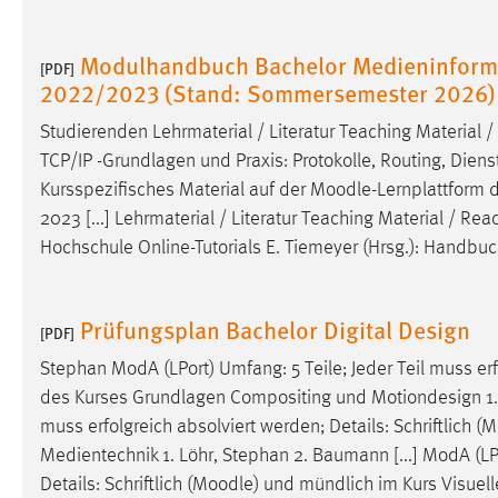
Modulhandbuch Bachelor Medieninforma
[PDF]
2022/2023 (Stand: Sommersemester 2026)
Studierenden Lehrmaterial / Literatur Teaching Material 
TCP/IP -Grundlagen und Praxis: Protokolle, Routing, Dienst
Kursspezifisches Material auf der
Moodle
-Lernplattform 
2023 [...] Lehrmaterial / Literatur Teaching Material / Re
Hochschule Online-Tutorials E. Tiemeyer (Hrsg.): Handb
Prüfungsplan Bachelor Digital Design
[PDF]
Stephan ModA (LPort) Umfang: 5 Teile; Jeder Teil muss erfo
des Kurses Grundlagen Compositing und Motiondesign 1. Fr
muss erfolgreich absolviert werden; Details: Schriftlich (
M
Medientechnik 1. Löhr, Stephan 2. Baumann [...] ModA (LPo
Details: Schriftlich (
Moodle
) und mündlich im Kurs Visuel