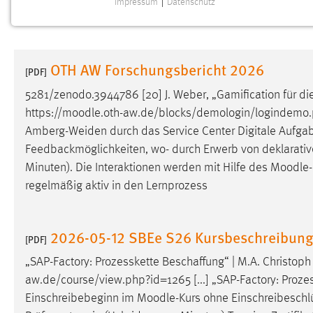
Impressum
|
Datenschutz
NOTWENDIGE COOKIES
Notwendige Cookies ermöglichen grundlegende
Funktionen und sind für die einwandfreie Funktion der
OTH AW Forschungsbericht 2026
Website erforderlich.
[PDF]
5281/zenodo.3944786 [20] J. Weber, „Gamification für di
Einverständnis
https://
moodle
.oth-aw.de/blocks/demologin/logindemo.p
Amberg-Weiden durch das Service Center Digitale Aufga
Name:
cookie_consent
Feedbackmöglichkeiten, wo- durch Erwerb von deklarativem
Zweck:
Dieser Cookie speichert die
Minuten). Die Interaktionen werden mit Hilfe des
Moodle
ausgewählten Einverständnis-Optionen
regelmäßig aktiv in den Lernprozess
des Benutzers
Cookie Laufzeit:
1 Jahr
2026-05-12 SBEe S26 Kursbeschreibun
[PDF]
Performance
„SAP-Factory: Prozesskette Beschaffung“ | M.A. Christo
aw.de/course/view.php?id=1265 [...] „SAP-Factory: Proze
Name:
staticfilecache
Einschreibebeginn im
Moodle
-Kurs ohne Einschreibeschlüs
Zweck:
Für performante Seitenauslieferung wird