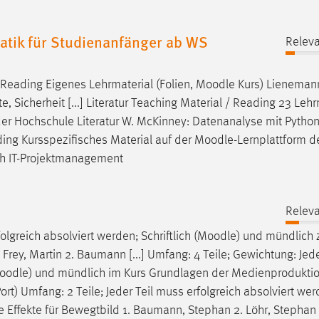
tik für Studienanfänger ab WS
Releva
/ Reading Eigenes Lehrmaterial (Folien,
Moodle
Kurs) Lienemann
e, Sicherheit [...] Literatur Teaching Material / Reading 23 Lehr
der Hochschule Literatur W. McKinney: Datenanalyse mit Python,
ading Kursspezifisches Material auf der
Moodle
-Lernplattform d
uch IT-Projektmanagement
Releva
lgreich absolviert werden; Schriftlich (
Moodle
) und mündlich 
ey, Martin 2. Baumann [...] Umfang: 4 Teile; Gewichtung: Jede
oodle
) und mündlich im Kurs Grundlagen der Medienprodukti
rt) Umfang: 2 Teile; Jeder Teil muss erfolgreich absolviert wer
le Effekte für Bewegtbild 1. Baumann, Stephan 2. Löhr, Stepha