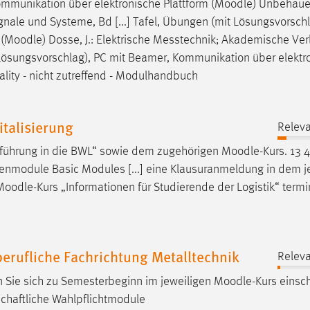
mmunikation über elektronische Plattform (
Moodle
) Unbehauen
nale und Systeme, Bd [...] Tafel, Übungen (mit Lösungsvorschl
(
Moodle
) Dosse, J.: Elektrische Messtechnik; Akademische Ver
it Lösungsvorschlag), PC mit Beamer, Kommunikation über elektr
ionality - nicht zutreffend - Modulhandbuch
talisierung
Releva
nführung in die BWL“ sowie dem zugehörigen
Moodle
-Kurs. 13 4
nmodule Basic Modules [...] eine Klausuranmeldung in dem j
Moodle
-Kurs „Informationen für Studierende der Logistik“ term
rufliche Fachrichtung Metalltechnik
Releva
Sie sich zu Semesterbeginn im jeweiligen
Moodle
-Kurs einsc
chaftliche Wahlpflichtmodule