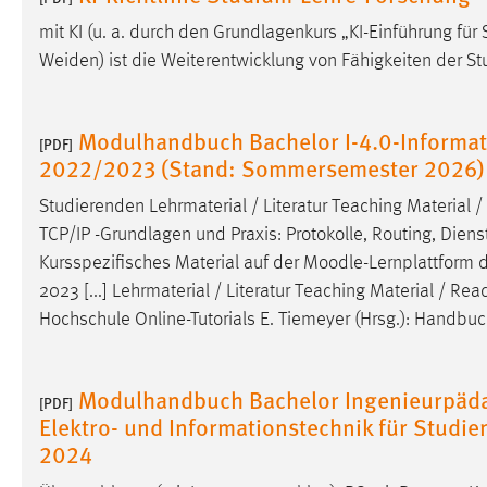
Anbieter:
Google Ireland Limited
mit KI (u. a. durch den Grundlagenkurs „KI-Einführung 
Weiden) ist die Weiterentwicklung von Fähigkeiten der 
Zweck:
Conversion-Tracking
Cookie Laufzeit:
3 Monate
Modulhandbuch Bachelor I-4.0-Informat
[PDF]
2022/2023 (Stand: Sommersemester 2026)
Facebook Pixel
Studierenden Lehrmaterial / Literatur Teaching Material 
Name:
_fbp
TCP/IP -Grundlagen und Praxis: Protokolle, Routing, Dienst
Anbieter:
Facebook
Kursspezifisches Material auf der
Moodle
-Lernplattform 
2023 [...] Lehrmaterial / Literatur Teaching Material / Re
Zweck:
Conversion-Tracking
Hochschule Online-Tutorials E. Tiemeyer (Hrsg.): Handb
Cookie Laufzeit:
3 Monate
Modulhandbuch Bachelor Ingenieurpädag
[PDF]
Elektro- und Informationstechnik für Stud
EXTERNE MEDIEN
2024
Um Inhalte von Videoplattformen und Social Media
Plattformen anzeigen zu können, werden von diesen