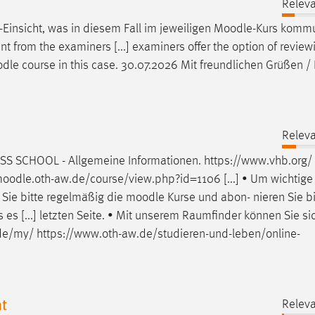
Releva
-Einsicht, was in diesem Fall im jeweiligen
Moodle
-Kurs kommu
ent from the examiners [...] examiners offer the option of revi
dle
course in this case. 30.07.2026 Mit freundlichen Grüßen /
Releva
S SCHOOL - Allgemeine Informationen. https://www.vhb.org/
oodle
.oth-aw.de/course/view.php?id=1106 [...] • Um wichtige
 Sie bitte regelmäßig die
moodle
Kurse und abon- nieren Sie b
 es [...] letzten Seite. • Mit unserem Raumfinder können Sie s
de/my/ https://www.oth-aw.de/studieren-und-leben/online-
t
Releva