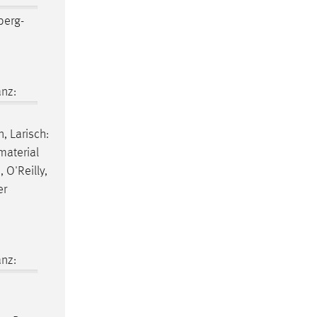
erg-
nz:
, Larisch:
material
 O'Reilly,
er
nz: