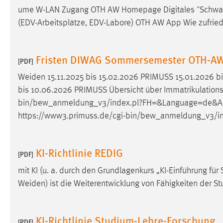
ume W-LAN Zugang OTH AW Homepage Digitales "Schwarzes
Matomo
(EDV-Arbeitsplätze, EDV-Labore) OTH AW App Wie zufried
Name:
_pk_ref, _pk_cvar, _pk_id, _pk_ses
Fristen DIWAG Sommersemester OTH-A
Zweck:
[PDF]
Zugriffsstatistik
Weiden 15.11.2025 bis 15.02.2026 PRIMUSS 15.01.2026 b
Cookie Laufzeit:
Max. 13 Monate
bis 10.06.2026 PRIMUSS Übersicht über Immatrikulations-,
bin/bew_anmeldung_v3/index.pl?FH=&Language=de&Act
https://www3.primuss.de/cgi-bin/bew_anmeldung_v3/
MARKETING
Marketing Cookies werden von Drittanbietern
verwendet, um personalisierte Werbung anzuzeigen.
KI-Richtlinie REDIG
[PDF]
Sie tun dies, indem sie Besucher über Websites
mit KI (u. a. durch den Grundlagenkurs „KI-Einführung 
hinweg verfolgen.
Weiden) ist die Weiterentwicklung von Fähigkeiten der 
Google Ads
Name:
_gcl_au
KI-Richtlinie Studium-Lehre-Forschung
[PDF]