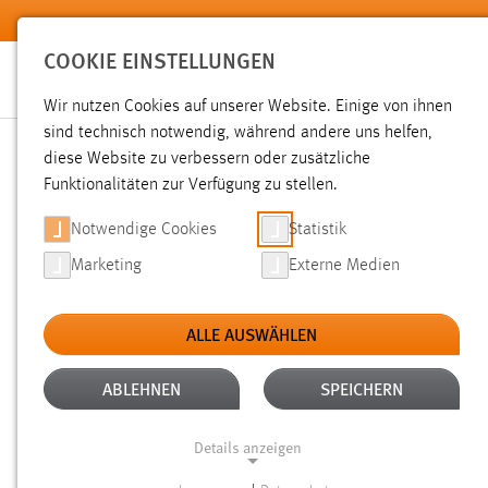
Zum Hauptinhalt springen
COOKIE EINSTELLUNGEN
Wir nutzen Cookies auf unserer Website. Einige von ihnen
sind technisch notwendig, während andere uns helfen,
diese Website zu verbessern oder zusätzliche
SUCHE
Funktionalitäten zur Verfügung zu stellen.
Notwendige Cookies
Statistik
Marketing
Externe Medien
ALLE AUSWÄHLEN
TYP: DATEIEN
ALTER: 1 BIS 6 MONATE
Aktive Filter:
ABLEHNEN
SPEICHERN
Gesucht nach "moodle".
Es wurden 42 Ergebnisse gefunde
Details anzeigen