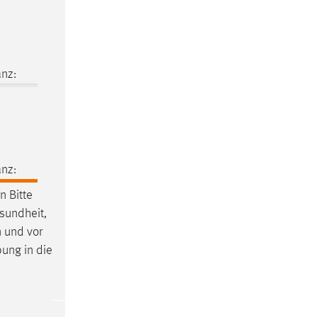
nz:
nz:
 Bitte
esundheit,
n und vor
bung in die