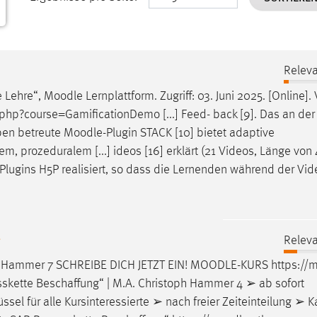
Releva
e Lehre“,
Moodle
Lernplattform. Zugriff: 03. Juni 2025. [Online].
hp?course=GamificationDemo [...] Feed- back [9]. Das an de
ben betreute
Moodle
-Plugin STACK [10] bietet adaptive
, prozeduralem [...] ideos [16] erklärt (21 Videos, Länge von 
-Plugins H5P realisiert, so dass die Lernenden während der Vi
g
Releva
ph Hammer 7 SCHREIBE DICH JETZT EIN!
MOODLE
-KURS https://
m
sskette Beschaffung“ | M.A. Christoph Hammer 4 ➢ ab sofort
sel für alle Kursinteressierte ➢ nach freier Zeiteinteilung ➢ Kap