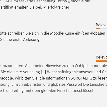
t „SAP-Prozesskette Beschaffung“ https://
moodle
.oth-
ifikat erhalten Sie bei: ✓ erfolgreicher
Releva
itte schreiben Sie sich in die
Moodle
-Kurse ein (den globalen
Sie die erste Vorlesung
Releva
e
anzumelden. Allgemeine Hinweise zu den Wahlpflichtmodulen
Sie die erste Vorlesung [...] Wirtschaftsingenieurwesen und G
Moodle
. Wir bitten Sie, die Informationen SORGFÄLTIG zu lese
eibung, Einschreibefristen und globales Passwort Die Einschrei
ich und erfolgt mit dem globalen Einschreibeschlüssel