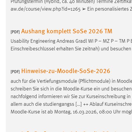
Prüfungstermin (Hybrid, ca. 40 Minuten) Termine Zertifika
in diesem Cookie gespeichert, ob man
aw.de/course/view.php?id=1265 ➢ Ein personalisiertes Zert
eingeloggt ist.
Sprachpräferenz
Aushang komplett SoSe 2026 TM
[PDF]
Name:
site-language-preference
Usability Engineering Andreas Gradl WI P – MZ P – TM P B
Einschreibeschlüssel erhalten Sie zeitnah) und besuchen 
Zweck:
Das Cookie speichert die gewählte
Sprache der Website.
Cookie Laufzeit:
Hinweise-zu-Moodle-SoSe-2026
30 Tage
[PDF]
auch für die Vertiefungsmodule (Pflichtmodule) in
Moodl
Chat
schreiben Sie sich in die
Moodle
-Kurse ein und besuchen 
nachfolgend informieren wir Sie zur Kurseinschreibung in
Name:
MibewSessionID, MIBEW_UserID,
allem auch die studiengangss [...] ++ Ablauf Kurseinschr
mibew_locale, mibew-chat-frame-style-
5e9dbeb1811c0446
Moodle
-Kurse ist ab Montag, 16.03.2026, 08:00 Uhr mögl
Zweck:
Wird benötigt um die Chatfunktion
nutzen zu können.