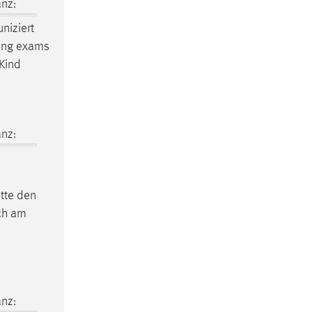
nz:
niziert
ewing exams
 Kind
nz:
itte den
ich am
nz: