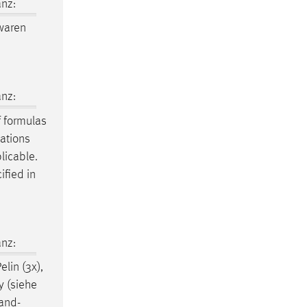
nz:
 waren
nz:
f formulas
uations
licable.
ified in
nz:
elin (3x),
y (siehe
and-