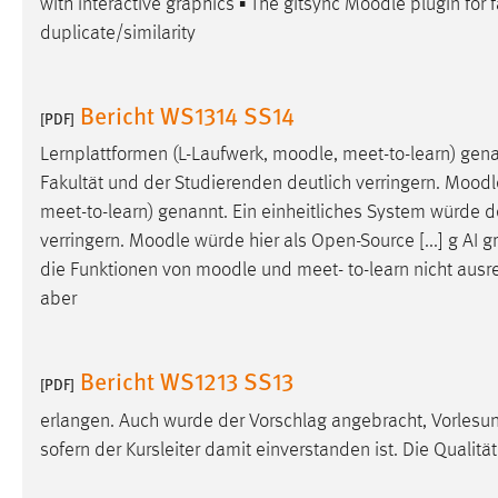
with interactive graphics ▪ The gitsync
Moodle
plugin for 
Anbieter:
Google Ireland Limited
duplicate/similarity
Zweck:
Conversion-Tracking
Cookie Laufzeit:
Bericht WS1314 SS14
3 Monate
[PDF]
Lernplattformen (L-Laufwerk,
moodle
, meet-to-learn) ge
Facebook Pixel
Fakultät und der Studierenden deutlich verringern.
Moodl
meet-to-learn) genannt. Ein einheitliches System würde 
Name:
_fbp
verringern.
Moodle
würde hier als Open-Source [...] g AI 
Anbieter:
Facebook
die Funktionen von
moodle
und meet- to-learn nicht ausr
aber
Zweck:
Conversion-Tracking
Cookie Laufzeit:
3 Monate
Bericht WS1213 SS13
[PDF]
erlangen. Auch wurde der Vorschlag angebracht, Vorles
EXTERNE MEDIEN
sofern der Kursleiter damit einverstanden ist. Die Qualit
Um Inhalte von Videoplattformen und Social Media
Plattformen anzeigen zu können, werden von diesen