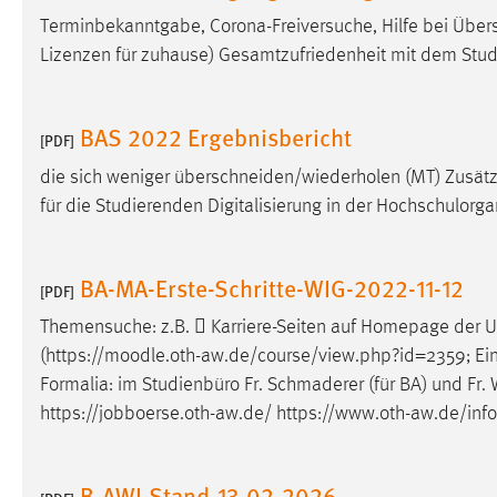
Terminbekanntgabe, Corona-Freiversuche, Hilfe bei Übers
Lizenzen für zuhause) Gesamtzufriedenheit mit dem Stud
BAS 2022 Ergebnisbericht
[PDF]
die sich weniger überschneiden/wiederholen (MT) Zusätz
für die Studierenden Digitalisierung in der Hochschulorg
BA-MA-Erste-Schritte-WIG-2022-11-12
[PDF]
Themensuche: z.B.  Karriere-Seiten auf Homepage der
(https://
moodle
.oth-aw.de/course/view.php?id=2359; Eins
Formalia: im Studienbüro Fr. Schmaderer (für BA) und Fr. W
https://jobboerse.oth-aw.de/ https://www.oth-aw.de/inf
B-AWI-Stand-13-02-2026