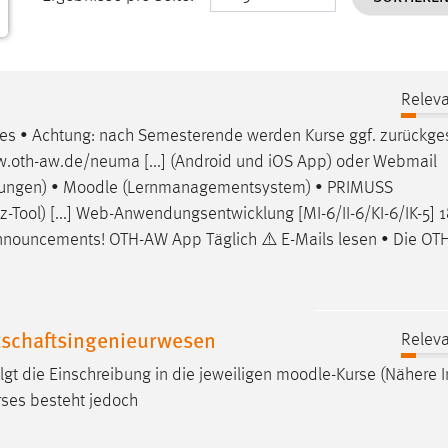
Releva
ses • Achtung: nach Semesterende werden Kurse ggf. zurückge
w.oth-aw.de/neuma [...] (Android und iOS App) oder Webmail
gungen) •
Moodle
(Lernmanagementsystem) • PRIMUSS
Tool) [...] Web-Anwendungsentwicklung [MI-6/II-6/KI-6/IK-5] 1
nouncements! OTH-AW App Täglich ⚠️ E-Mails lesen • Die O
tschaftsingenieurwesen
Releva
gt die Einschreibung in die jeweiligen
moodle
-Kurse (Nähere I
rses besteht jedoch