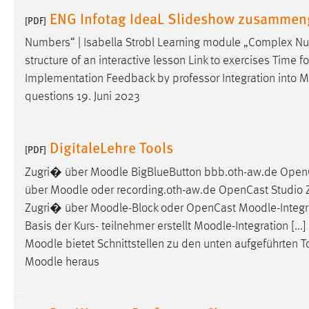
in diesem Cookie gespeichert, ob man
ENG Infotag IdeaL Slideshow zusammen
[PDF]
eingeloggt ist.
Numbers“ | Isabella Strobl Learning module „Complex Nu
structure of an interactive lesson Link to exercises Time f
Sprachpräferenz
Implementation Feedback by professor Integration into
M
Name:
site-language-preference
questions 19. Juni 2023
Zweck:
Das Cookie speichert die gewählte
Sprache der Website.
DigitaleLehre Tools
[PDF]
Cookie Laufzeit:
30 Tage
Zugri� über
Moodle
BigBlueButton bbb.oth-aw.de Ope
über
Moodle
oder recording.oth-aw.de OpenCast Studio
Chat
Zugri� über
Moodle
-Block oder OpenCast
Moodle
-Integ
Basis der Kurs- teilnehmer erstellt
Moodle
-Integration [...
Name:
MibewSessionID, MIBEW_UserID,
Moodle
bietet Schnittstellen zu den unten aufgeführten 
mibew_locale, mibew-chat-frame-style-
5e9dbeb1811c0446
Moodle
heraus
Zweck:
Wird benötigt um die Chatfunktion
nutzen zu können.