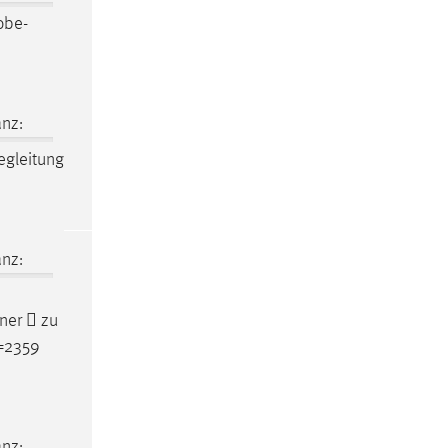
obe-
nz:
egleitung
nz:
ner  zu
d=2359
nz: