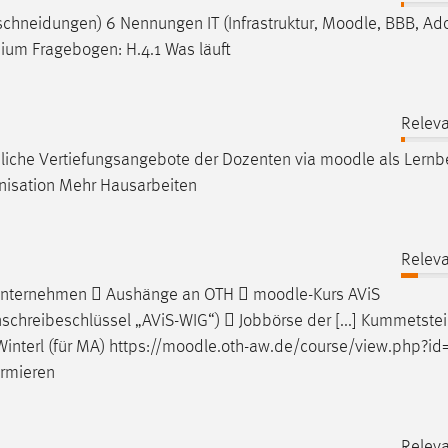
chneidungen) 6 Nennungen IT (Infrastruktur,
Moodle
, BBB, Ad
ium Fragebogen: H.4.1 Was läuft
Releva
liche Vertiefungsangebote der Dozenten via
moodle
als Lernb
anisation Mehr Hausarbeiten
Releva
 Unternehmen  Aushänge an OTH 
moodle
-Kurs AViS
chreibeschlüssel „AViS-WIG“)  Jobbörse der [...] Kummetstei
interl (für MA) https://
moodle
.oth-aw.de/course/view.php?i
ormieren
Releva