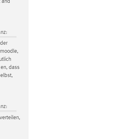
t and
nz:
 der
moodle
,
tlich
den, dass
elbst,
nz:
verteilen,