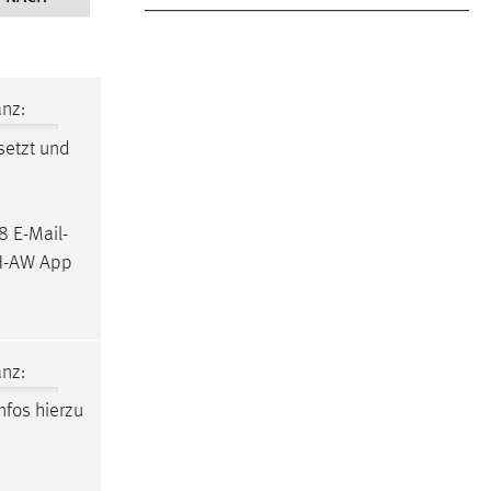
nz:
setzt und
8 E-Mail-
TH-AW App
nz:
nfos hierzu