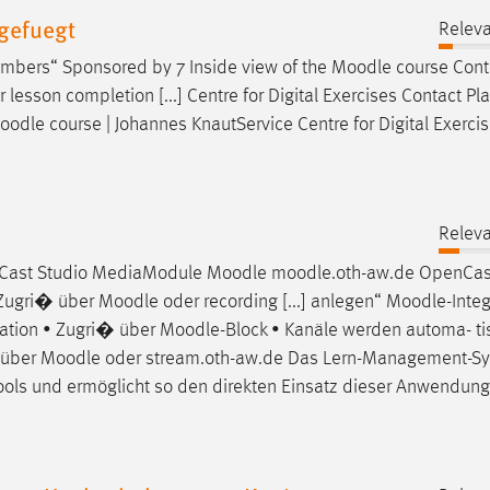
gefuegt
Releva
mbers“ Sponsored by 7 Inside view of the
Moodle
course Cont
or lesson completion [...] Centre for Digital Exercises Contact Pl
oodle
course | Johannes KnautService Centre for Digital Exerc
Releva
nCast Studio MediaModule
Moodle
moodle
.oth-aw.de OpenCa
 Zugri� über
Moodle
oder recording [...] anlegen“
Moodle
-Inte
ration • Zugri� über
Moodle
-Block • Kanäle werden automa- ti
] über
Moodle
oder stream.oth-aw.de Das Lern-Management-S
Tools und ermöglicht so den direkten Einsatz dieser Anwendun