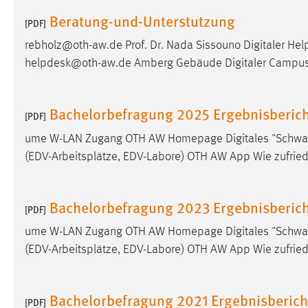
externen Medien Cookies gesetzt.
Beratung-und-Unterstutzung
[PDF]
rebholz@oth-aw.de Prof. Dr. Nada Sissouno Digitaler He
YouTube
helpdesk@oth-aw.de Amberg Gebäude Digitaler Campus,
Vimeo
Bachelorbefragung 2025 Ergebnisberich
[PDF]
ume W-LAN Zugang OTH AW Homepage Digitales "Schwarzes
(EDV-Arbeitsplätze, EDV-Labore) OTH AW App Wie zufried
Bachelorbefragung 2023 Ergebnisberich
[PDF]
ume W-LAN Zugang OTH AW Homepage Digitales "Schwarzes
(EDV-Arbeitsplätze, EDV-Labore) OTH AW App Wie zufried
Bachelorbefragung 2021 Ergebnisberich
[PDF]