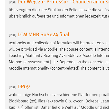
Der Weg zur Professur - Chancen an uns
[PDF]
Cookie Laufzeit:
MibewSessionID, mibew-chat-frame-
überzeugten die klare Struktur der Folien sowie die verl
style-5e9dbeb1811c0446 =
Sitzungslaufzeit, mibew_locale = 3
übersichtlich aufbereitet und Informationen jederzeit gut 
Jahre, MIBEW_UserID = 1 Jahr
DTM MHB SoSe24 final
[PDF]
Login
textbooks and collection of formulas will be provided via
Name:
fe_user, be_user, be_lastLoginProvider
will be provided via
Moodle
. The course content is interna
Zweck:
Dieser Cookie ist notwendig um sich an
Teaching Material / Reading Available via
Moodle
Interna
der Website einloggen zu können.
Method of Assessment [...] • Depends on the concrete use
Moodle
Internationality (content-related) The content is 
Cookie Laufzeit:
24 Stunden
DP09
[PDF]
STATISTIK
wobei einige Hochschule verschiedene Plattformen paral
Statistik Cookies erfassen Informationen anonym.
Blackboard (2x), Ilias (2x) sowie Clix, cycon, Dokeos, Lear
Diese Informationen helfen uns zu verstehen, wie
Kap. 5.3) offen ist. Daher fiel die Wahl auf
Moodle
und nich
unsere Besucher unsere Website nutzen.