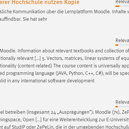
erer Hochschule nutzen Kopie
Releva
ässliche Kommunikation über die Lernplattform
Moodle
. Inhalte
auffindbar. Sie hat sehr
Releva
Moodle
. Information about relevant textbooks and collection o
tionally relevant [...] 5. Vectors, matrices, linear systems of eq
tionality (content-related) The course content is universally app
d programming language (JAVA, Python, C++, C#); will be spec
valid in any international software development
Releva
lel betreiben (insgesamt 24 „Ausprägungen“):
Moodle
(7x), ZeP
ningspace, Open [...] für eine Weiterentwicklung zur E-Universit
t auf StudIP oder ZePeLin, die in der umgebenden Hochschull