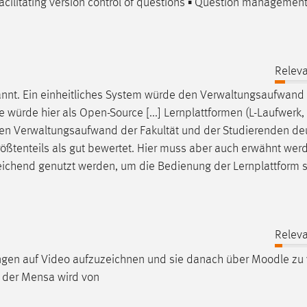
facilitating version control of questions ▪ Question managemen
Releva
nannt. Ein einheitliches System würde den Verwaltungsaufwand
e
würde hier als Open-Source [...] Lernplattformen (L-Laufwerk,
den Verwaltungsaufwand der Fakultät und der Studierenden deu
größtenteils als gut bewertet. Hier muss aber auch erwähnt wer
eichend genutzt werden, um die Bedienung der Lernplattform s
Releva
ungen auf Video aufzuzeichnen und sie danach über
Moodle
zu 
ät der Mensa wird von