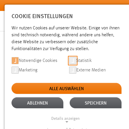
Zum Hauptinhalt springen
COOKIE EINSTELLUNGEN
Wir nutzen Cookies auf unserer Website. Einige von ihnen
sind technisch notwendig, während andere uns helfen,
diese Website zu verbessern oder zusätzliche
SUCHE
Funktionalitäten zur Verfügung zu stellen.
Notwendige Cookies
Statistik
Marketing
Externe Medien
ALLE AUSWÄHLEN
TYP: DATEIEN
ALLE FILTER ENTFERNEN
Aktive Filter:
ABLEHNEN
SPEICHERN
Gesucht nach "moodle".
Es wurden 268 Ergebnisse gefund
Details anzeigen