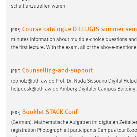
schaft anzutreffen waren
Matomo
Name:
_pk_ref, _pk_cvar, _pk_id, _pk_ses
Course catalogue DILLUGIS summer sem
[PDF]
Zweck:
Zugriffsstatistik
minutes Information about multiple-choice questions and
the first lecture. With the exam, all of the above-mentio
Cookie Laufzeit:
Max. 13 Monate
Counselling-and-support
[PDF]
MARKETING
rebholz@oth-aw.de Prof. Dr. Nada Sissouno Digital Helpd
Marketing Cookies werden von Drittanbietern
helpdesk@oth-aw.de Amberg Digitaler Campus Building,
verwendet, um personalisierte Werbung anzuzeigen.
Sie tun dies, indem sie Besucher über Websites
hinweg verfolgen.
Booklet STACK Conf
[PDF]
Google Ads
(German): Mathematische Aufgaben im digitalen Zeitalte
registration Photograph all participants Campus tour 8:00 
Name:
_gcl_au