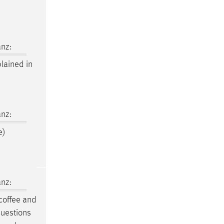
nz:
lained in
nz:
e)
nz:
offee and
questions