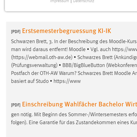
Impressum
|
Datenschutz
NOTWENDIGE COOKIES
Notwendige Cookies ermöglichen grundlegende
Funktionen und sind für die einwandfreie Funktion der
Erstsemesterbegruessung KI-IK
Website erforderlich.
[PDF]
Schwarzen Brett, 3. In der Beschreibung des
Moodle
-Kur
Einverständnis
man wird daraus entfernt!
Moodle
• Vgl. auch https://ww
(https://webmail.oth-aw.de) • Schwarzes Brett (Ankündi
Name:
cookie_consent
(Prüfungsverwaltung) • BBB/BigBlueButton (Webkonferenz-
Zweck:
Dieser Cookie speichert die
Postfach der OTH-AW Warum? Schwarzes Brett
Moodle
An
ausgewählten Einverständnis-Optionen
basiert auf Studo • https://www
des Benutzers
Cookie Laufzeit:
1 Jahr
Einschreibung Wahlfächer Bachelor Wir
[PDF]
Performance
gen nötig. Mit Beginn des Sommer-/Wintersemesters erfol
folgen). Eine Garantie für das Zustandekommen eines Ku
Name:
staticfilecache
Zweck:
Für performante Seitenauslieferung wird