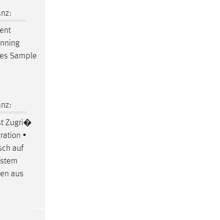
nz:
ent
anning
ises Sample
nz:
st Zugri�
gration •
sch auf
ystem
gen aus