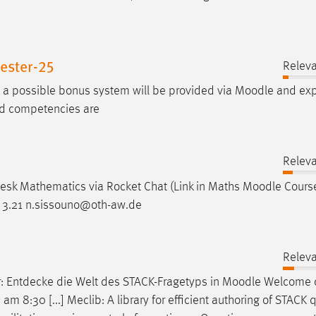
ester-25
Releva
 a possible bonus system will be provided via
Moodle
and exp
ned competencies are
Releva
esk Mathematics via Rocket Chat (Link in Maths
Moodle
Cours
 3.21 n.sissouno@oth-aw.de
Releva
r: Entdecke die Welt des STACK-Fragetyps in
Moodle
Welcome c
am 8:30 [...] Meclib: A library for efficient authoring of STACK 