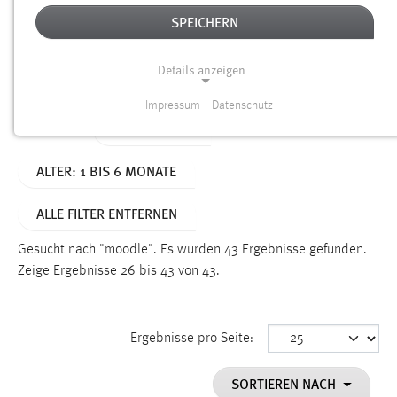
SPEICHERN
Alter
Details anzeigen
SUCHEN
Impressum
|
Datenschutz
NOTWENDIGE COOKIES
TYP: DATEIEN
Aktive Filter:
Notwendige Cookies ermöglichen grundlegende
ALTER: 1 BIS 6 MONATE
Funktionen und sind für die einwandfreie Funktion der
Website erforderlich.
ALLE FILTER ENTFERNEN
Einverständnis
Gesucht nach "moodle".
Es wurden 43 Ergebnisse gefunden.
Name:
Zeige Ergebnisse 26 bis 43 von 43.
cookie_consent
Zweck:
Ergebnisse pro Seite:
Dieser Cookie speichert die ausgewählten Einverständnis-
Optionen des Benutzers
SORTIEREN NACH
Cookie Laufzeit: