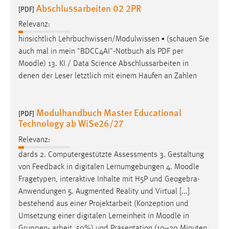
Abschlussarbeiten 02 2PR
[PDF]
Relevanz:
hinsichtlich Lehrbuchwissen/Modulwissen ▪ (schauen Sie
auch mal in mein "BDCC4AI"-Notbuch als PDF per
Moodle
) 13. KI / Data Science Abschlussarbeiten in
denen der Leser letztlich mit einem Haufen an Zahlen
Modulhandbuch Master Educational
[PDF]
Technology ab WiSe26/27
Relevanz:
dards 2. Computergestützte Assessments 3. Gestaltung
von Feedback in digitalen Lernumgebungen 4.
Moodle
Fragetypen, interaktive Inhalte mit H5P und Geogebra-
Anwendungen 5. Augmented Reality und Virtual [...]
bestehend aus einer Projektarbeit (Konzeption und
Umsetzung einer digitalen Lerneinheit in
Moodle
in
Gruppen- arbeit, 50%) und Präsentation (10–20 Minuten,