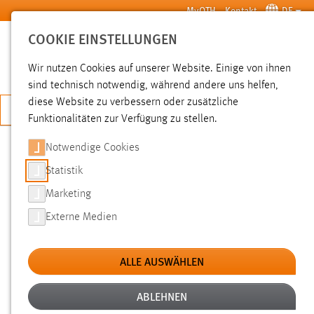
Zum Hauptinhalt springen
MyOTH
Kontakt
DE
COOKIE EINSTELLUNGEN
SUCHE
Wir nutzen Cookies auf unserer Website. Einige von ihnen
sind technisch notwendig, während andere uns helfen,
diese Website zu verbessern oder zusätzliche
JETZT BEWERBEN
Funktionalitäten zur Verfügung zu stellen.
Notwendige Cookies
SUCHE
Statistik
Marketing
FILTER
Externe Medien
Typ
ALLE AUSWÄHLEN
Erstellungsdatum
ABLEHNEN