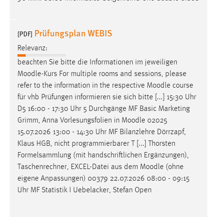
Prüfungsplan WEBIS
[PDF]
Relevanz:
beachten Sie bitte die Informationen im jeweiligen
Moodle
-Kurs For multiple rooms and sessions, please
refer to the information in the respective
Moodle
course
für vhb Prüfungen informieren sie sich bitte [...] 15:30 Uhr
D5 16:00 - 17:30 Uhr 5 Durchgänge MF Basic Marketing
Grimm, Anna Vorlesungsfolien in
Moodle
02025
15.07.2026 13:00 - 14:30 Uhr MF Bilanzlehre Dörrzapf,
Klaus HGB, nicht programmierbarer T [...] Thorsten
Formelsammlung (mit handschriftlichen Ergänzungen),
Taschenrechner, EXCEL-Datei aus dem
Moodle
(ohne
eigene Anpassungen) 00379 22.07.2026 08:00 - 09:15
Uhr MF Statistik I Uebelacker, Stefan Open