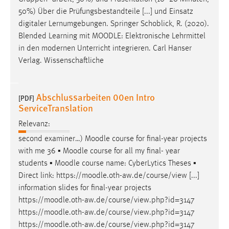
50%) Über die Prüfungsbestandteile [...] und Einsatz
digitaler Lernumgebungen. Springer Schoblick, R. (2020).
Blended Learning mit
MOODLE
: Elektronische Lehrmittel
in den modernen Unterricht integrieren. Carl Hanser
Verlag. Wissenschaftliche
Abschlussarbeiten 00en Intro
[PDF]
ServiceTranslation
Relevanz:
second examiner…)
Moodle
course for final-year projects
with me 36 ▪
Moodle
course for all my final- year
students ▪
Moodle
course name: CyberLytics Theses ▪
Direct link: https://
moodle
.oth-aw.de/course/view [...]
information slides for final-year projects
https://
moodle
.oth-aw.de/course/view.php?id=3147
https://
moodle
.oth-aw.de/course/view.php?id=3147
https://
moodle
.oth-aw.de/course/view.php?id=3147