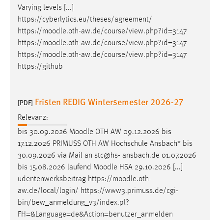
Varying levels [...]
https://cyberlytics.eu/theses/agreement/
https://
moodle
.oth-aw.de/course/view.php?id=3147
https://
moodle
.oth-aw.de/course/view.php?id=3147
https://
moodle
.oth-aw.de/course/view.php?id=3147
https://github
Fristen REDIG Wintersemester 2026-27
[PDF]
Relevanz:
bis 30.09.2026
Moodle
OTH AW 09.12.2026 bis
17.12.2026 PRIMUSS OTH AW Hochschule Ansbach* bis
30.09.2026 via Mail an stc@hs- ansbach.de 01.07.2026
bis 15.08.2026 laufend
Moodle
HSA 29.10.2026 [...]
udentenwerksbeitrag https://
moodle
.oth-
aw.de/local/login/ https://www3.primuss.de/cgi-
bin/bew_anmeldung_v3/index.pl?
FH=&Language=de&Action=benutzer_anmelden