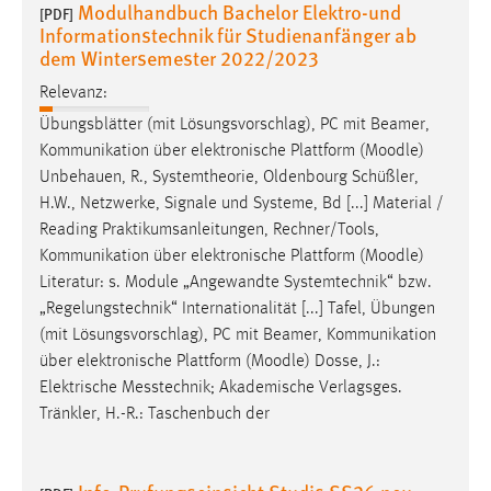
Modulhandbuch Bachelor Elektro-und
30 Tage
[PDF]
Informationstechnik für Studienanfänger ab
dem Wintersemester 2022/2023
Chat
Relevanz:
Name:
Übungsblätter (mit Lösungsvorschlag), PC mit Beamer,
MibewSessionID, MIBEW_UserID, mibew_locale, mibew-
Kommunikation über elektronische Plattform (
Moodle
)
chat-frame-style-5e9dbeb1811c0446
Unbehauen, R., Systemtheorie, Oldenbourg Schüßler,
Zweck:
H.W., Netzwerke, Signale und Systeme, Bd [...] Material /
Wird benötigt um die Chatfunktion nutzen zu können.
Reading Praktikumsanleitungen, Rechner/Tools,
Kommunikation über elektronische Plattform (
Moodle
)
Cookie Laufzeit:
Literatur: s. Module „Angewandte Systemtechnik“ bzw.
MibewSessionID, mibew-chat-frame-style-
„Regelungstechnik“ Internationalität [...] Tafel, Übungen
5e9dbeb1811c0446 = Sitzungslaufzeit, mibew_locale = 3
(mit Lösungsvorschlag), PC mit Beamer, Kommunikation
Jahre, MIBEW_UserID = 1 Jahr
über elektronische Plattform (
Moodle
) Dosse, J.:
Elektrische Messtechnik; Akademische Verlagsges.
Login
Tränkler, H.-R.: Taschenbuch der
Name:
fe_user, be_user, be_lastLoginProvider