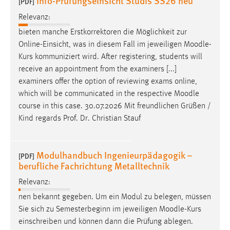
Info-Prufungseinsicht Studis SS26 neu
[PDF]
Zweck:
Relevanz:
Dieser Cookie ist notwendig um sich an der Website
einloggen zu können.
bieten manche Erstkorrektoren die Möglichkeit zur
Online-Einsicht, was in diesem Fall im jeweiligen
Moodle
-
Cookie Laufzeit:
Kurs kommuniziert wird. After registering, students will
24 Stunden
receive an appointment from the examiners [...]
examiners offer the option of reviewing exams online,
which will be communicated in the respective
Moodle
STATISTIK
course in this case. 30.07.2026 Mit freundlichen Grüßen /
Statistik Cookies erfassen Informationen anonym.
Kind regards Prof. Dr. Christian Stauf
Diese Informationen helfen uns zu verstehen, wie
unsere Besucher unsere Website nutzen.
Modulhandbuch Ingenieurpädagogik –
[PDF]
berufliche Fachrichtung Metalltechnik
Matomo
Relevanz:
Name:
nen bekannt gegeben. Um ein Modul zu belegen, müssen
_pk_ref, _pk_cvar, _pk_id, _pk_ses
Sie sich zu Semesterbeginn im jeweiligen
Moodle
-Kurs
Zweck:
einschreiben und können dann die Prüfung ablegen.
Zugriffsstatistik