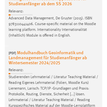
Studienanfänger ab dem SS 2026
Conversion-Tracking
Relevanz:
Cookie Laufzeit:
Advanced Data Management, De Gruyter (2015). ISBN
3 Monate
9783110441406. Course-specific material on the
Moodle
learning platform. Internationality Internationalität
Facebook Pixel
(Inhaltlich) Module is offered in English.
Name:
_fbp
Modulhandbuch Geoinformatik und
[PDF]
Landmanagement für Studienanfänger ab
Anbieter:
Wintersemester 2024/2025
Facebook
Relevanz:
Zweck:
Conversion-Tracking
Studierenden Lehrmaterial / Literatur Teaching Material /
Reading Eigenes Lehrmaterial (Folien,
Moodle
Kurs)
Cookie Laufzeit:
Lienemann, Larisch: TCP/IP -Grundlagen und Praxis:
3 Monate
Protokolle, Routing, Dienste, Sicherheit [...] lösen.
Lehrmaterial / Literatur Teaching Material / Reading
Kursspezifisches Material auf der
Moodle
-Lernplattform