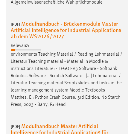
Allgemeinwissenschaftliche Wahlpflichtmodule
Cookie Laufzeit:
Max. 13 Monate
Modulhandbuch - Brückenmodule Master
[PDF]
Artificial Intelligence for Industrial Applications
ab dem WS2026/2027
MARKETING
Relevanz:
Marketing Cookies werden von Drittanbietern
environments Teaching Material / Reading Lehrmaterial /
verwendet, um personalisierte Werbung anzuzeigen.
Literatur Teaching material - Material in
Moodle
&
Sie tun dies, indem sie Besucher über Websites
instructions Literature: - LEGO EV3 Software - Softbank
hinweg verfolgen.
Robotics Software - Scratch Software I [...] Lehrmaterial /
Literatur Teaching material Script/slides and tasks in the
Google Ads
learning management system
Moodle
Textbooks -
Matthes, E.: Python Crash Course, 3rd Edition, No Starch
Name:
Press, 2023 - Barry, P.: Head
_gcl_au
Anbieter:
Google Ireland Limited
Modulhandbuch Master Artificial
[PDF]
Intelligence for Industrial Applications für
Zweck: