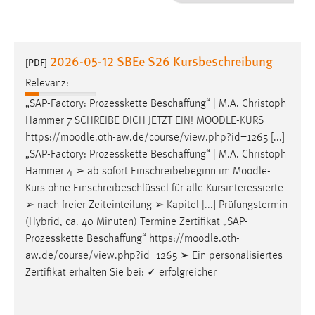
1 Jahr
Performance
2026-05-12 SBEe S26 Kursbeschreibung
[PDF]
Name:
Relevanz:
staticfilecache
„SAP-Factory: Prozesskette Beschaffung“ | M.A. Christoph
Hammer 7 SCHREIBE DICH JETZT EIN!
MOODLE
-KURS
Zweck:
https://
moodle
.oth-aw.de/course/view.php?id=1265 [...]
Für performante Seitenauslieferung wird in diesem Cookie
gespeichert, ob man eingeloggt ist.
„SAP-Factory: Prozesskette Beschaffung“ | M.A. Christoph
Hammer 4 ➢ ab sofort Einschreibebeginn im
Moodle
-
Kurs ohne Einschreibeschlüssel für alle Kursinteressierte
Sprachpräferenz
➢ nach freier Zeiteinteilung ➢ Kapitel [...] Prüfungstermin
Name:
(Hybrid, ca. 40 Minuten) Termine Zertifikat „SAP-
site-language-preference
Prozesskette Beschaffung“ https://
moodle
.oth-
aw.de/course/view.php?id=1265 ➢ Ein personalisiertes
Zweck:
Zertifikat erhalten Sie bei: ✓ erfolgreicher
Das Cookie speichert die gewählte Sprache der Website.
Cookie Laufzeit: