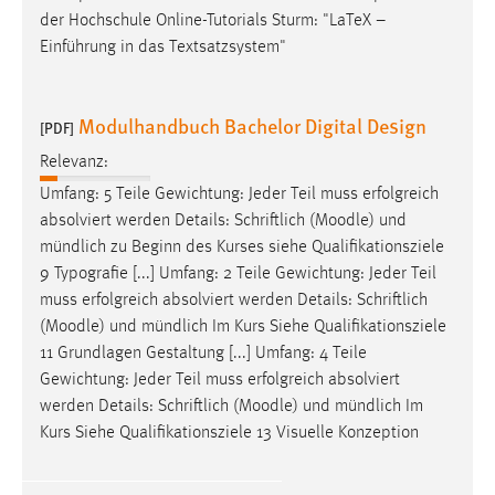
EXTERNE MEDIEN
der Hochschule Online-Tutorials Sturm: "LaTeX –
Um Inhalte von Videoplattformen und Social Media
Einführung in das Textsatzsystem"
Plattformen anzeigen zu können, werden von diesen
externen Medien Cookies gesetzt.
Modulhandbuch Bachelor Digital Design
[PDF]
YouTube
Relevanz:
Umfang: 5 Teile Gewichtung: Jeder Teil muss erfolgreich
Vimeo
absolviert werden Details: Schriftlich (
Moodle
) und
mündlich zu Beginn des Kurses siehe Qualifikationsziele
9 Typografie [...] Umfang: 2 Teile Gewichtung: Jeder Teil
muss erfolgreich absolviert werden Details: Schriftlich
(
Moodle
) und mündlich Im Kurs Siehe Qualifikationsziele
11 Grundlagen Gestaltung [...] Umfang: 4 Teile
Gewichtung: Jeder Teil muss erfolgreich absolviert
werden Details: Schriftlich (
Moodle
) und mündlich Im
Kurs Siehe Qualifikationsziele 13 Visuelle Konzeption